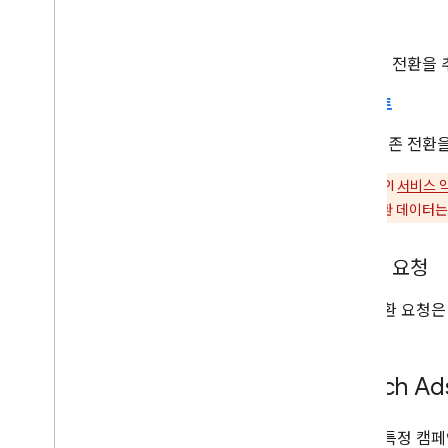
삽입
새 전환을 
업데이트
기존 전환을
광고주
는 API
서비스 
지 않습니다. 전환 데이터는
동기식 요청
모든 변환 요청은
Search Ad
전환은 특정 캠페