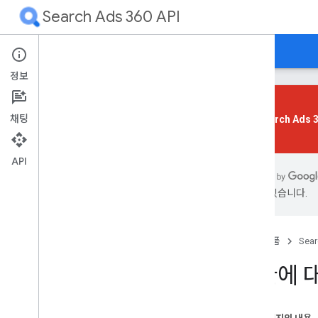
Search Ads 360 API
가이드
참조
지원
정보
채팅
이전 Search Ads
개요
시작하기
API
있을 수 있습니다.
첫 번째 앱
개요
기본 요건
홈
제품
Sear
클라이언트 라이브러리 설치
승인 설정
전환에 
애플리케이션 설정
샘플 요청 보내기
성능 향상