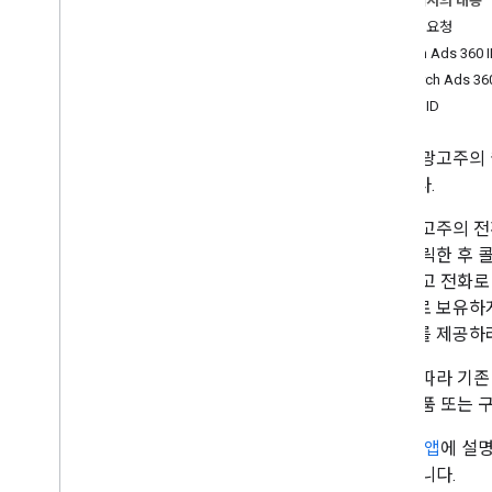
이 페이지의 내용
동기식 요청
전환 업로드
Search Ads 360
개요
Search Ads 3
새 전환 추가
클릭 ID
기존 전환 수정
맞춤 플러드라이트 변수의 데이터 업로드
고객이 광고주의 웹
새로운 Search Ads 360
고합니다.
일부 광고주의 전
보고서 요청
고를 클릭한 후 
Search Ads 360 Reporting API
을 탭하고 전화로 
자동으로 보유하게
보고 대상
.
.
.
데이터를 제공하려면
새 Search Ads 360의 ID 매핑
경우에 따라 기존 
과된 반품 또는 
첫 번째 앱
에 설명
수 있습니다.