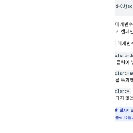
gclid=CJjsq
gclid
매개변수에
워드, 광고, 캠페
gclsrc
매개변수
gclsrc=d
서 클릭이 
gclsrc=a
버를 통과
gclsrc=
정되지 않은
도움말
: 웹사이
발생하면 클릭 ID를 