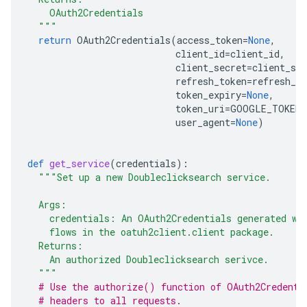
    OAuth2Credentials
  """
return
OAuth2Credentials
(
access_token
=
None
,
client_id
=
client_id
,
client_secret
=
client_sec
refresh_token
=
refresh_to
token_expiry
=
None
,
token_uri
=
GOOGLE_TOKEN_
user_agent
=
None
)
def
get_service
(
credentials
):
"""Set up a new Doubleclicksearch service.
  Args:
    credentials: An OAuth2Credentials generated wi
    flows in the oatuh2client.client package.
  Returns:
    An authorized Doubleclicksearch serivce.
  """
# Use the authorize() function of OAuth2Credenti
# headers to all requests.