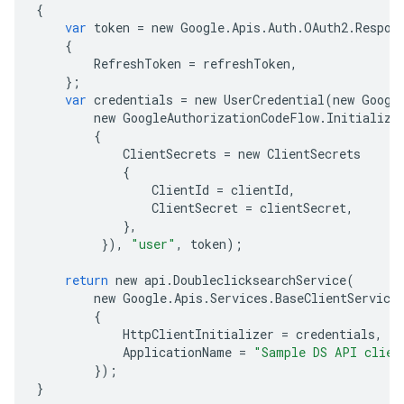
{
var
token
=
new
Google
.
Apis
.
Auth
.
OAuth2
.
Respon
{
RefreshToken
=
refreshToken
,
};
var
credentials
=
new
UserCredential
(
new
Googl
new
GoogleAuthorizationCodeFlow
.
Initialize
{
ClientSecrets
=
new
ClientSecrets
{
ClientId
=
clientId
,
ClientSecret
=
clientSecret
,
},
}),
"user"
,
token
);
return
new
api
.
DoubleclicksearchService
(
new
Google
.
Apis
.
Services
.
BaseClientService
{
HttpClientInitializer
=
credentials
,
ApplicationName
=
"Sample DS API clien
});
}