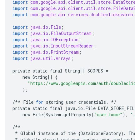
import
com.google.api.client.util.store.DataStoreF
import
com.google.api.client.util.store.FileDataSt
import
com.google.api.services.doubleclicksearch.D
import
java.io.File
;
import
java.io.FileOutputStream
;
import
java.io.IOException
;
import
java.io.InputStreamReader
;
import
java.io.PrintStream
;
import
java.util.Arrays
;
private
static
final
String
[]
SCOPES
=
new
String
[]
{
"https://www.googleapis.com/auth/doubleclick
};
/**
File
for
storing
user
credentials
.
*/
private
static
final
java
.
io
.
File
DATA_STORE_FILE
new
File
(
System
.
getProperty
(
"user.home"
),
".c
/**
*
Global
instance
of
the
{
DataStoreFactory
}
.
The
*
globally
shared
instance
across
your
applicatio