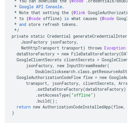
*
You
can
download
the
{
@code
.
credentials
/
double
*
Google
API
Console
.
*
Note
that
setting
the
{
@link
GoogleAuthorizatio
*
to
{
@code
offline
}
is
what
causes
{
@code
Google
*
and
store
refresh
tokens
.
*/
private
static
Credential
generateCredentialInterac
JsonFactory
jsonFactory
,
NetHttpTransport
transport
)
throws
Exception
{
dataStoreFactory
=
new
FileDataStoreFactory
(
DATA
GoogleClientSecrets
clientSecrets
=
GoogleClient
jsonFactory
,
new
InputStreamReader
(
Doubleclicksearch
.
class
.
getResourceAsStr
GoogleAuthorizationCodeFlow
flow
=
new
GoogleAut
transport
,
jsonFactory
,
clientSecrets
,
Array
.
setDataStoreFactory
(
dataStoreFactory
)
.
setAccessType
(
"offline"
)
.
build
();
return
new
AuthorizationCodeInstalledApp
(
flow
,
n
}