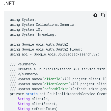
.
NET
using
System
;
using
System
.
Collections
.
Generic
;
using
System
.
IO
;
using
System
.
Threading
;
using
Google
.
Apis
.
Auth
.
OAuth2
;
using
Google
.
Apis
.
Auth
.
OAuth2
.
Flows
;
using
api
=
Google
.
Apis
.
Doubleclicksearch
.
v2
;
///
<
summary
///
Creates
a
Doubleclicksearch
API
service
with
s
///
<
/
summary
///
<
param
name
=
"clientId"
>
API
project
client
ID
.
<
///
<
param
name
=
"clientSecret"
>
API
project
client
///
<
param
name
=
"refreshToken"
>
Refresh
token
gener
private
static
api
.
DoubleclicksearchService
CreateS
String
clientId
,
String
clientSecret
,
String
refreshToken
)