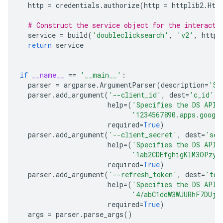
http
=
credentials
.
authorize
(
http
=
httplib2
.
Htt
# Construct the service object for the interacti
service
=
build
(
'doubleclicksearch'
,
'v2'
,
http
=
return
service
if
__name__
==
'__main__'
:
parser
=
argparse
.
ArgumentParser
(
description
=
'Sa
parser
.
add_argument
(
'--client_id'
,
dest
=
'c_id'
,
help
=
(
'Specifies the DS API 
'1234567890.apps.googl
required
=
True
)
parser
.
add_argument
(
'--client_secret'
,
dest
=
'sec
help
=
(
'Specifies the DS API 
'1ab2CDEfghigKlM3OPzyx
required
=
True
)
parser
.
add_argument
(
'--refresh_token'
,
dest
=
'tok
help
=
(
'Specifies the DS API 
'4/abC1ddW3WJURhF7DUj-
required
=
True
)
args
=
parser
.
parse_args
()