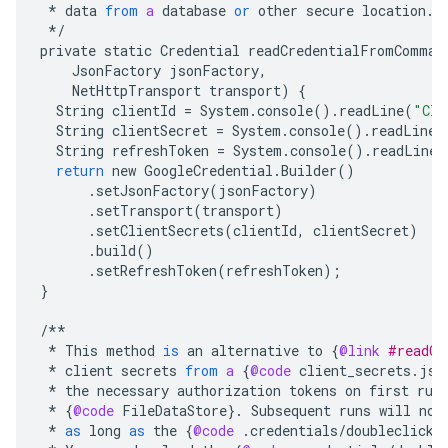
*
data
from
a
database
or
other
secure
location
.
*/
private
static
Credential
readCredentialFromComman
JsonFactory
jsonFactory
,
NetHttpTransport
transport
)
{
String
clientId
=
System
.
console
()
.
readLine
(
"Cli
String
clientSecret
=
System
.
console
()
.
readLine
(
String
refreshToken
=
System
.
console
()
.
readLine
(
return
new
GoogleCredential
.
Builder
()
.
setJsonFactory
(
jsonFactory
)
.
setTransport
(
transport
)
.
setClientSecrets
(
clientId
,
clientSecret
)
.
build
()
.
setRefreshToken
(
refreshToken
);
}
/**
*
This
method
is
an
alternative
to
{
@link
#readCr
*
client
secrets
from
a
{
@code
client_secrets
.
jso
*
the
necessary
authorization
tokens
on
first
run
*
{
@code
FileDataStore
}
.
Subsequent
runs
will
no
*
as
long
as
the
{
@code
.
credentials
/
doubleclicks