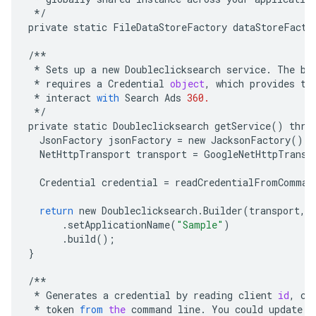
*/
private
static
FileDataStoreFactory
dataStoreFacto
/**
*
Sets
up
a
new
Doubleclicksearch
service
.
The
bu
*
requires
a
Credential
object
,
which
provides
th
*
interact
with
Search
Ads
360.
*/
private
static
Doubleclicksearch
getService
()
thro
JsonFactory
jsonFactory
=
new
JacksonFactory
();
NetHttpTransport
transport
=
GoogleNetHttpTransp
Credential
credential
=
readCredentialFromComman
return
new
Doubleclicksearch
.
Builder
(
transport
,
.
setApplicationName
(
"Sample"
)
.
build
();
}
/**
*
Generates
a
credential
by
reading
client
id
,
cl
*
token
from
the
command
line
.
You
could
update
t