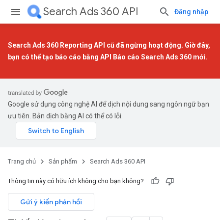
Search Ads 360 API
Đăng nhập
Search Ads 360 Reporting API cũ đã ngừng hoạt động. Giờ đây,
bạn có thể tạo báo cáo bằng
API Báo cáo Search Ads 360 mới
.
Google sử dụng công nghệ AI để dịch nội dung sang ngôn ngữ bạn
ưu tiên. Bản dịch bằng AI có thể có lỗi.
Trang chủ
Sản phẩm
Search Ads 360 API
Thông tin này có hữu ích không cho bạn không?
Gửi ý kiến phản hồi