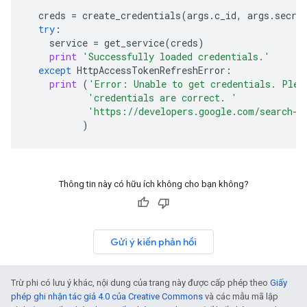
creds
=
create_credentials
(
args
.
c_id
,
args
.
secre
try
:
service
=
get_service
(
creds
)
print
'Successfully loaded credentials.'
except
HttpAccessTokenRefreshError
:
print
(
'Error: Unable to get credentials. Plea
'credentials are correct. '
'https://developers.google.com/search-a
)
Thông tin này có hữu ích không cho bạn không?
Gửi ý kiến phản hồi
Trừ phi có lưu ý khác, nội dung của trang này được cấp phép theo
Giấy
phép ghi nhận tác giả 4.0 của Creative Commons
và các mẫu mã lập