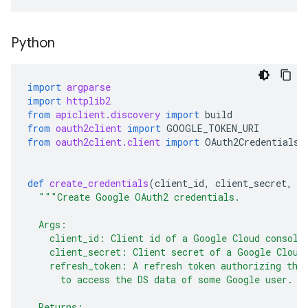
Python
import
argparse
import
httplib2
from
apiclient.discovery
import
build
from
oauth2client
import
GOOGLE_TOKEN_URI
from
oauth2client.client
import
OAuth2Credentials
,
def
create_credentials
(
client_id
,
client_secret
,
r
"""Create Google OAuth2 credentials.
  Args:
    client_id: Client id of a Google Cloud console
    client_secret: Client secret of a Google Cloud
    refresh_token: A refresh token authorizing the
      to access the DS data of some Google user.
  Returns: