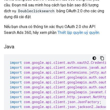
cầu. Đoạn mã sau minh hoạ cách tạo bản sao đối tượng
dịch vụ
Doubleclicksearch
bằng OAuth 2.0 cho các ứng
dụng đã cài đặt.
Nếu bạn chưa có thông tin xác thực OAuth 2.0 cho API
Search Ads 360, hãy xem phần
Thiết lập quyền uỷ quyền
.
Java
import
com.google.api.client.auth.oauth2.Credentia
import
com.google.api.client.extensions.java6.auth
import
com.google.api.client.extensions.jetty.auth
import
com.google.api.client.googleapis.auth.oauth
import
com.google.api.client.googleapis.auth.oauth
import
com.google.api.client.googleapis.auth.oauth
import
com.google.api.client.googleapis.javanet.Go
import
com.google.api.client.http.javanet.NetHttpT
import
com.google.api.client.json.JsonFactory
;
import
com.google.api.client.json.jackson2.Jackson