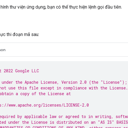
 hình thư viện ứng dụng, bạn có thể thực hiện lệnh gọi đầu tiên.
hực thi đoạn mã sau:
hon
t 2022 Google LLC
 under the Apache License, Version 2.0 (the "License");
not use this file except in compliance with the License.
obtain a copy of the License at
s://www.apache.org/licenses/LICENSE-2.0
equired by applicable law or agreed to in writing, softw
ted under the License is distributed on an "AS IS" BASIS
WARRANTIES OR CONDITIONS OF ANY KIND, either express or