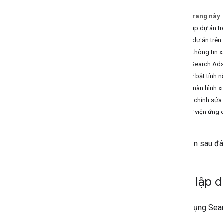
Đánh số trang
Truy xuất siêu dữ liệu tài nguyên
Trên trang này
Cấu trúc cuộc gọi
Thiết lập dự án 
Sử dụng cột tùy chỉnh
Tạo dự án trên
Sử dụng biến Floodlight tuỳ chỉnh
Tạo thông tin 
ID đăng nhập của khách hàng
Bật Search Ads
Liệt kê các tài khoản có thể truy cập
Tuỳ ý bật tính 
Playground OAuth
Bật màn hình x
Định giá
,
giới hạn và hạn mức API
Tạo, chỉnh sử
Lập phiên bản
Tải thư viện ứng
Tài nguyên ở cấp sự kiện
Các phần sau đâ
Nội dung
Tổng quan
Tìm nạp thuộc tính và chỉ số nội dung
Thiết lập 
Ngôn ngữ truy vấn
Tổng quan
Để sử dụng Sear
Cấu trúc truy vấn và mệnh đề