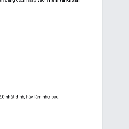
oản bằng cách nhấp vào
Thêm tài khoản
0 nhất định, hãy làm như sau: