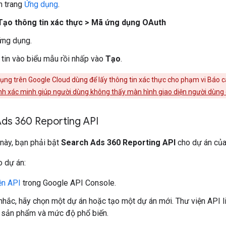
n trang
Ứng dụng
.
Tạo thông tin xác thực > Mã ứng dụng OAuth
ứng dụng.
 tin vào biểu mẫu rồi nhấp vào
Tạo
.
ụng trên Google Cloud dùng để lấy thông tin xác thực cho phạm vi Báo
nh xác minh giúp người dùng không thấy màn hình giao diện người dùng
Ads 360 Reporting API
này, bạn phải bật
Search Ads 360 Reporting API
cho dự án của
o dự án:
ện API
trong Google API Console.
hắc, hãy chọn một dự án hoặc tạo một dự án mới. Thư viện API l
 sản phẩm và mức độ phổ biến.