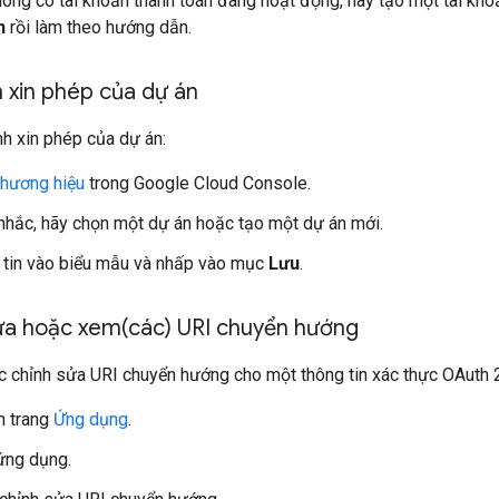
ông có tài khoản thanh toán đang hoạt động, hãy tạo một tài kh
n
rồi làm theo hướng dẫn.
 xin phép của dự án
h xin phép của dự án:
Thương hiệu
trong Google Cloud Console.
hắc, hãy chọn một dự án hoặc tạo một dự án mới.
 tin vào biểu mẫu và nhấp vào mục
Lưu
.
ửa hoặc
xem(
các) URI chuyển hướng
 chỉnh sửa URI chuyển hướng cho một thông tin xác thực OAuth 2.
n trang
Ứng dụng
.
ứng dụng.