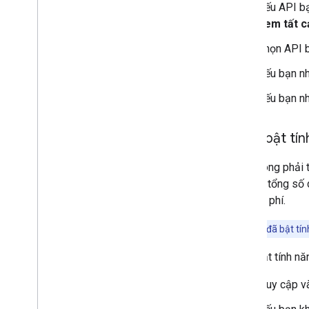
Nếu API bạ
Xem tất c
Chọn API b
Nếu bạn nh
Nếu bạn nh
Tuỳ ý bật tí
Bạn không phải t
mức về tổng số 
án miễn phí.
Lưu ý:
Nếu đã bật tín
Cách bật tính nă
Truy cập v