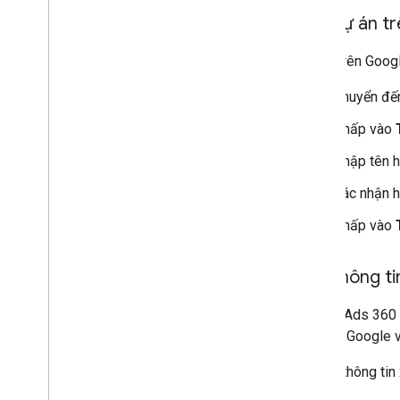
Phạm vi ngày
Tạo dự án t
Không có chỉ số
Truy vấn mẫu
Dự án trên Googl
Ngữ pháp truy vấn
Câu hỏi thường gặp
Chuyển đ
Nhấp vào
API Báo cáo Search Ads 360
Ý tưởng
Nhập tên h
Định dạng
Xác nhận h
Nhấp vào
Tạo thông t
Search Ads 360 
bạn với Google 
Để tạo thông tin