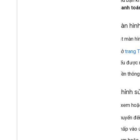
Nếu bạn kh
thanh toá
Bật màn hình
Cách bật màn hìn
Mở
trang 
Nếu được n
Điền thông
Tạo
,
chỉnh s
Để tạo, xem hoặc
Chuyển đế
Nhấp vào 