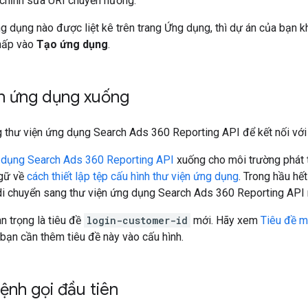
chỉnh sửa URI chuyển hướng.
 dụng nào được liệt kê trên trang Ứng dụng, thì dự án của bạn k
hấp vào
Tạo ứng dụng
.
ện ứng dụng xuống
 thư viện ứng dụng Search Ads 360 Reporting API để kết nối với
g dụng Search Ads 360 Reporting API
xuống cho môi trường phát 
ngữ về
cách thiết lập tệp cấu hình thư viện ứng dụng
. Trong hầu hế
 di chuyển sang thư viện ứng dụng Search Ads 360 Reporting API 
n trọng là tiêu đề
login-customer-id
mới. Hãy xem
Tiêu đề m
m bạn cần thêm tiêu đề này vào cấu hình.
lệnh gọi đầu tiên