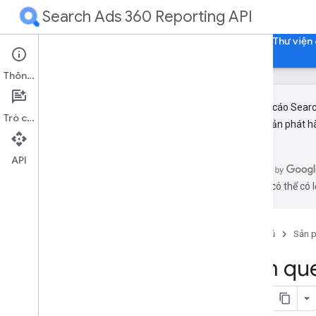
Search Ads 360 Reporting API
Trang chủ
Hướng dẫn
Tài liệu tham khảo
Thư viện 
Thông tin
API Báo cáo Sear
Trò chuyện
tiến và bản phát h
Tổng quan
Bắt đầu
API
bằng AI có thể có l
Ý tưởng
Tổng quan
Hệ phân cấp của tài khoản Search Ads
Trang chủ
Sản 
360
Cấu trúc API Báo cáo của Search Ads
Làm que
360
Tạo báo cáo tìm kiếm
Phát trực tuyến báo cáo