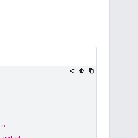
are
,
 implied.