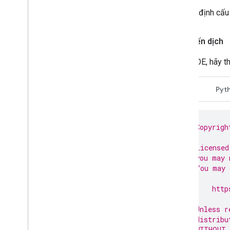
Sau khi định cấu
Tải chiến dịch
Trong IDE, hãy t
Java
Pyt
// Copyrigh
//
// Licensed
// you may 
// You may 
//
//     http
//
// Unless r
// distribu
// WITHOUT 