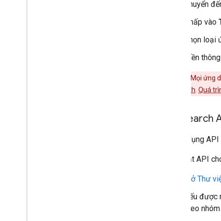
Chuyển đế
Nhấp vào
Chọn loại 
Điền thông
Cảnh báo:
Mọi ứng d
giao thức OAuth
.
Quá trì
Bật Search 
Để sử dụng API 
Cách bật API ch
Mở Thư vi
Nếu được n
theo nhóm