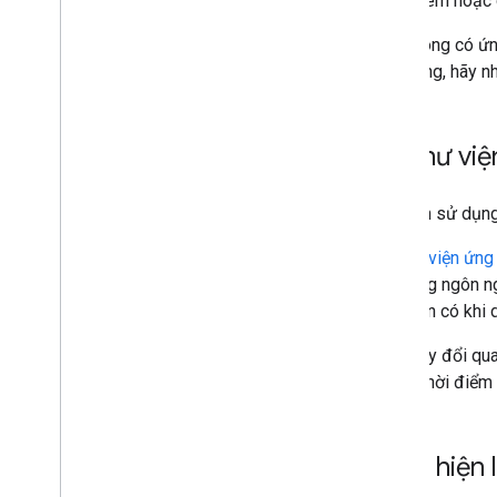
Xem hoặc 
Nếu không có ứng
ứng dụng, hãy n
Tải thư vi
Bạn nên sử dụng
Tải
thư viện ứn
cho từng ngôn 
hình hiện có khi
Một thay đổi qua
tiết về thời điể
Thực hiện 