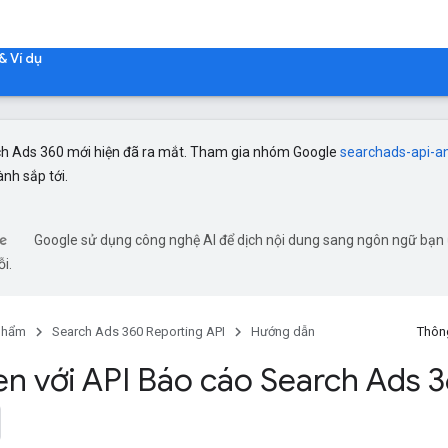
& Ví dụ
ch Ads 360 mới hiện đã ra mắt. Tham gia nhóm Google
searchads-api-
ành sắp tới.
Google sử dụng công nghệ AI để dịch nội dung sang ngôn ngữ bạn ư
ỗi.
phẩm
Search Ads 360 Reporting API
Hướng dẫn
Thông
n với API Báo cáo Search Ads 