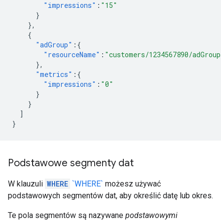
"impressions"
:
"15"
}
},
{
"adGroup"
:{
"resourceName"
:
"customers/1234567890/adGroup
},
"metrics"
:{
"impressions"
:
"0"
}
}
]
}
Podstawowe segmenty dat
W klauzuli
WHERE
`WHERE`
możesz używać
podstawowych segmentów dat, aby określić datę lub okres.
Te pola segmentów są nazywane
podstawowymi