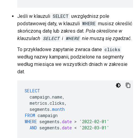
Jeśli w klauzuli
SELECT
uwzględnisz pole
podstawowej daty, w klauzuli
WHERE
musisz określić
skończoną datę lub zakres dat.
Pola określone w
klauzulach
SELECT
i
WHERE
nie muszą się zgadzać.
To przykładowe zapytanie zwraca dane
clicks
według nazwy kampanii, podzielone na segmenty
według miesiąca we wszystkich dniach w zakresie
dat.
SELECT
campaign
.
name
,
metrics
.
clicks
,
segments
.
month
FROM
campaign
WHERE
segments
.
date
 > 
'2022-02-01'
AND
segments
.
date
 < 
'2022-03-01'