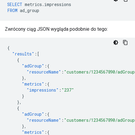
SELECT
metrics
.
impressions
FROM
ad_group
Zwrócony ciąg JSON wygląda podobnie do tego:
{
"results"
:[
{
"adGroup"
:{
"resourceName"
:
"customers/1234567890/adGroup
},
"metrics"
:{
"impressions"
:
"237"
}
},
{
"adGroup"
:{
"resourceName"
:
"customers/1234567890/adGroup
},
"metrics"
:{