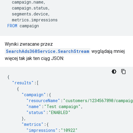
campaign
.
name
,
campaign
.
status
,
segments
.
device
,
metrics
.
impressions
FROM
campaign
Wyniki zwracane przez
SearchAds360Service.SearchStream
wyglądają mniej
więcej tak jak ten ciąg JSON:
{
"results"
:[
{
"campaign"
:{
"resourceName"
:
"customers/1234567890/campaig
"name"
:
"Test campaign"
,
"status"
:
"ENABLED"
},
"metrics"
:{
"impressions"
:
"10922"