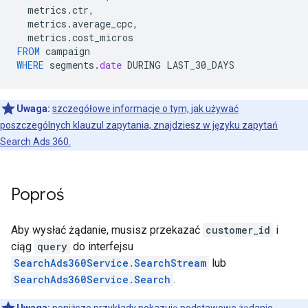
metrics
.
ctr
,
metrics
.
average_cpc
,
metrics
.
cost_micros
FROM
campaign
WHERE
segments
.
date
DURING
LAST_30_DAYS
Uwaga:
szczegółowe informacje o tym, jak używać
poszczególnych klauzul zapytania, znajdziesz w języku zapytań
Search Ads 360.
Poproś
Aby wysłać żądanie, musisz przekazać
customer_id
i
ciąg
query
do interfejsu
SearchAds360Service.SearchStream
lub
SearchAds360Service.Search
.