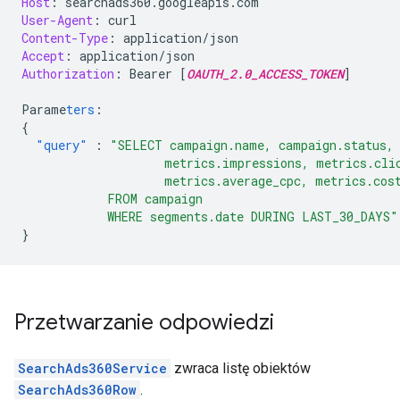
Host
:
searchads360.googleapis.com
User-Agent
:
curl
Content-Type
:
application/json
Accept
:
application/json
Authorization
:
Bearer [
OAUTH_2.0_ACCESS_TOKEN
]
Parame
ters
:
{
"query"
:
"SELECT campaign.name, campaign.status, 
                    metrics.impressions, metrics.cli
                    metrics.average_cpc, metrics.cos
            FROM campaign
            WHERE segments.date DURING LAST_30_DAYS"
}
Przetwarzanie odpowiedzi
SearchAds360Service
zwraca listę obiektów
SearchAds360Row
.