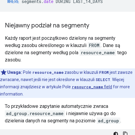
WHERE
segments
.
date
DURING
LAST_14_DAYS
Niejawny podział na segmenty
Każdy raport jest początkowo dzielony na segmenty
według zasobu określonego w klauzuli
FROM
. Dane są
dzielone na segmenty według pola
resource_name
tego
zasobu.
Uwaga:
Pole
resource_name
zasobu w klauzuli
FROM
jest zawsze
zwracane, nawet jeśli nie jest określone w klauzuli
SELECT
. Więcej
informacji znajdziesz w artykule Pole
resource_name
field
for more
information.
To przykładowe zapytanie automatycznie zwraca
ad_group.resource_name
i niejawnie używa go do
dzielenia danych na segmenty na poziomie
ad_group
.