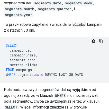
segmentami dat
:
segments.date
,
segments.week
,
segments.month
,
segments.quarter
, i
segments.year
.
To przykładowe zapytanie zwraca dane
clicks
kampanii
z ostatnich 30 dni.
SELECT
campaign
.
id
,
campaign
.
name
,
segments
.
date
,
metrics
.
clicks
FROM
campaign
WHERE
segments
.
date
DURING
LAST_30_DAYS
Pola podstawowych segmentów dat są
wyjątkiem
od
ogólnej zasady, że w klauzuli
WHERE
nie można używać
pola segmentów, chyba że uwzględnisz je też w klauzuli
SELECT
. Więcej informacji znajdziesz w artykule