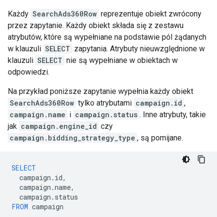
Każdy
SearchAds360Row
reprezentuje obiekt zwrócony
przez zapytanie. Każdy obiekt składa się z zestawu
atrybutów, które są wypełniane na podstawie pól żądanych
w klauzuli
SELECT
zapytania. Atrybuty nieuwzględnione w
klauzuli
SELECT
nie są wypełniane w obiektach w
odpowiedzi.
Na przykład poniższe zapytanie wypełnia każdy obiekt
SearchAds360Row
tylko atrybutami
campaign.id
,
campaign.name
i
campaign.status
. Inne atrybuty, takie
jak
campaign.engine_id
czy
campaign.bidding_strategy_type
, są pomijane.
SELECT
campaign
.
id
,
campaign
.
name
,
campaign
.
status
FROM
campaign