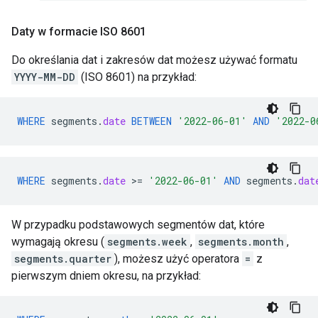
Daty w formacie ISO 8601
Do określania dat i zakresów dat możesz używać formatu
YYYY-MM-DD
(ISO 8601) na przykład:
WHERE
segments
.
date
BETWEEN
'2022-06-01'
AND
'2022-0
WHERE
segments
.
date
>
=
'2022-06-01'
AND
segments
.
dat
W przypadku podstawowych segmentów dat, które
wymagają okresu (
segments.week
,
segments.month
,
segments.quarter
), możesz użyć operatora
=
z
pierwszym dniem okresu, na przykład: