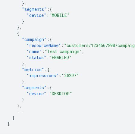
},
"segments"
:{
"device"
:
"MOBILE"
}
},
{
"campaign"
:{
"resourceName"
:
"customers/1234567890/campaig
"name"
:
"Test campaign"
,
"status"
:
"ENABLED"
},
"metrics"
:{
"impressions"
:
"28297"
},
"segments"
:{
"device"
:
"DESKTOP"
}
},
...
]
}