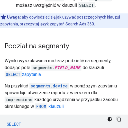
możesz uwzględnić w klauzuli
SELECT
.
Uwaga:
aby dowiedzieć się,
jak używać poszczególnych klauzul
zapytania,
przeczytaj język zapytań Search Ads 360.
Podział na segmenty
Wyniki wyszukiwania możesz podzielić na segmenty,
dodając pole
segments.
FIELD_NAME
do klauzuli
SELECT
zapytania.
Na przykład
segments.device
w poniższym zapytaniu
spowoduje utworzenie raportu z wierszem dla
impressions
każdego urządzenia w przypadku zasobu
określonego w
FROM
klauzuli
.
SELECT