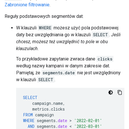
Zabronione filtrowanie
.
Reguły podstawowych segmentów dat:
W klauzuli
WHERE
możesz użyć pola podstawowej
daty bez uwzględniania go w klauzuli
SELECT
.
Jeśli
chcesz, możesz też uwzględnić to pole w obu
klauzulach.
To przykładowe zapytanie zwraca dane
clicks
według nazwy kampanii w danym zakresie dat.
Pamiętaj, że
segments.date
nie jest uwzględniony
w klauzuli
SELECT
.
SELECT
campaign
.
name
,
metrics
.
clicks
FROM
campaign
WHERE
segments
.
date
 > 
'2022-02-01'
AND
segments
.
date
 < 
'2022-03-01'