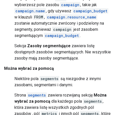
wybierzesz pole zasobu
campaign
, takie jak
campaign.name
, gdy używasz
campaign_budget
w klauzuli
FROM
,
campaign.resource_name
zostanie automatycznie zwrócony i podzielony na
segmenty, ponieważ
campaign
jest zasobem
segmentującym
campaign_budget
.
Sekcja
Zasoby segmentujące
zawiera listę
dostępnych zasobów segmentujących. Nie wszystkie
zasoby mają zasoby segmentujące.
Można wybrać za pomocą
Niektóre pola
segments
są niezgodne z innymi
zasobami, segmentami i danymi.
Strona
segments
zawiera rozwijaną sekcję
Można
wybrać za pomocą
dla każdego pola
segments
,
która zawiera listę wszystkich zgodnych pól
zasobów , pól
metrics
i innych pól
segments
, które