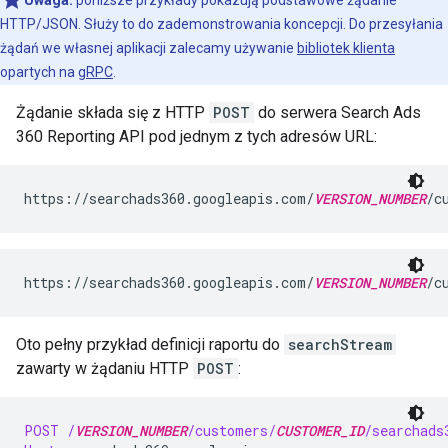
Uwaga:
poniższe przykłady pokazują podstawowe żądanie
HTTP/JSON. Służy to do zademonstrowania koncepcji. Do przesyłania
żądań we własnej aplikacji zalecamy używanie
bibliotek klienta
opartych na
gRPC
.
Żądanie składa się z HTTP
POST
do serwera Search Ads
360 Reporting API pod jednym z tych adresów URL:
https://searchads360.googleapis.com/
VERSION_NUMBER
/c
https://searchads360.googleapis.com/
VERSION_NUMBER
/c
Oto pełny przykład definicji raportu do
searchStream
zawarty w żądaniu HTTP
POST
:
POST
/
VERSION_NUMBER
/customers/
CUSTOMER_ID
/searchads