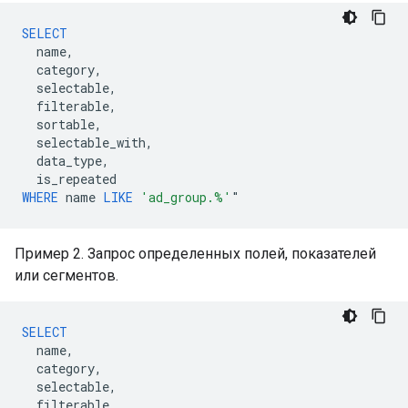
SELECT
name
,
category
,
selectable
,
filterable
,
sortable
,
selectable_with
,
data_type
,
is_repeated
WHERE
name
LIKE
'ad_group.%'
"
Пример 2. Запрос определенных полей, показателей
или сегментов.
SELECT
name
,
category
,
selectable
,
filterable
,