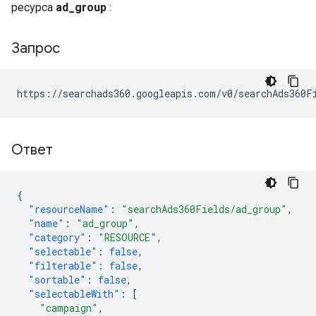
ресурса
ad_group
:
Запрос
Ответ
{
"resourceName"
:
"searchAds360Fields/ad_group"
,
"name"
:
"ad_group"
,
"category"
:
"RESOURCE"
,
"selectable"
:
false
,
"filterable"
:
false
,
"sortable"
:
false
,
"selectableWith"
:
[
"campaign"
,