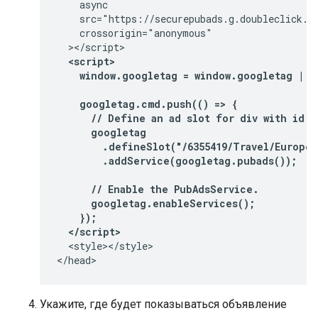
    async

    src="https://securepubads.g.doubleclick.ne
    crossorigin="anonymous"

  <script>
    window.googletag = window.googletag || 
    googletag.cmd.push(() => {
      // Define an ad slot for div with id "
      googletag
        .defineSlot("/6355419/Travel/Europe/
        .addService(googletag.pubads());
      // Enable the PubAdsService.
      googletag.enableServices();
    });
  </script>
  <style></style>

</head>
Укажите, где будет показываться объявление