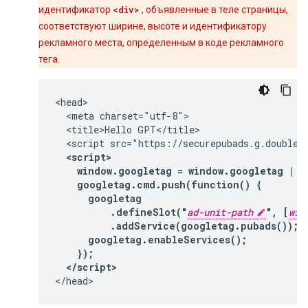
идентификатор
<div>
, объявленные в теле страницы,
соответствуют ширине, высоте и идентификатору
рекламного места, определенным в коде рекламного
тега.
<head>

  <meta charset="utf-8">

  <title>Hello GPT</title>

  <script src="https://securepubads.g.doublecl
<script>

    window.googletag = window.googletag || 
    googletag.cmd.push(function() {

      googletag

          .defineSlot("
ad-unit-path
", [
wid
          .addService(googletag.pubads());

      googletag.enableServices();

    });

  </script>