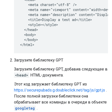
    <meta charset="utf-8" />

    <meta name="viewport" content="width=devic
    <meta name="description" content="Display 
    <title>Display a test ad</title>

    <style></style>

  </head>

  <body>

  </body>

</html>
Загрузите библиотеку GPT
Загрузите библиотеку GPT, добавив следующее в
<head>
HTML-документа.
Этот код загружает библиотеку GPT из
https://securepubads.g.doubleclick.net/tag/js/gpt.js
.
После полной загрузки библиотеки она
обрабатывает все команды в очереди в объекте
googletag
.