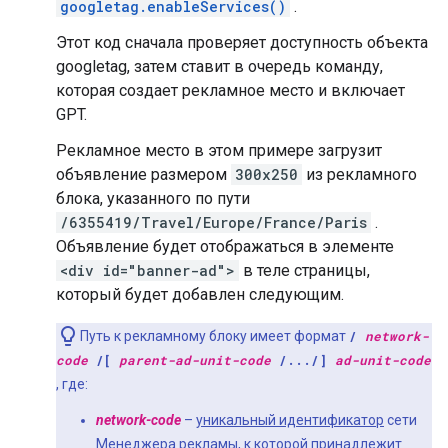
googletag.enableServices()
.
Этот код сначала проверяет доступность объекта
googletag, затем ставит в очередь команду,
которая создает рекламное место и включает
GPT.
Рекламное место в этом примере загрузит
объявление размером
300x250
из рекламного
блока, указанного по пути
/6355419/Travel/Europe/France/Paris
.
Объявление будет отображаться в элементе
<div id="banner-ad">
в теле страницы,
который будет добавлен следующим.
Путь к рекламному блоку имеет формат
/
network-
code
/[
parent-ad-unit-code
/.../]
ad-unit-code
, где:
network-code
–
уникальный идентификатор
сети
Менеджера рекламы, к которой принадлежит