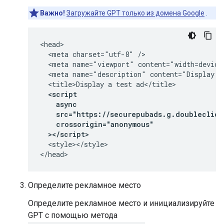
Важно!
Загружайте GPT только из домена Google
.
<head>

  <meta charset="utf-8" />

  <meta name="viewport" content="width=device-
  <meta name="description" content="Display a 
  <script
    async
    src="https://securepubads.g.doubleclick
    crossorigin="anonymous"
  ></script>
  <style></style>

</head>
Определите рекламное место
Определите рекламное место и инициализируйте
GPT с помощью метода