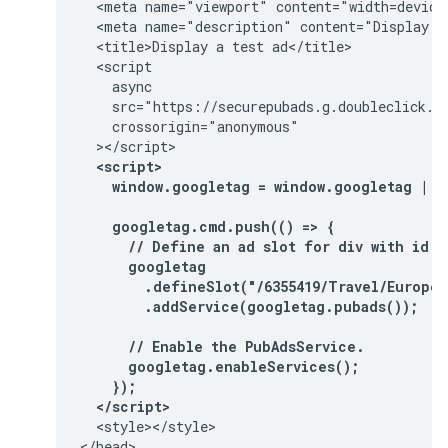
  <meta name="viewport" content="width=device-
  <meta name="description" content="Display a 
  <title>Display a test ad</title>

  <script

    async

    src="https://securepubads.g.doubleclick.ne
    crossorigin="anonymous"

  <script>
    window.googletag = window.googletag || 
    googletag.cmd.push(() => {
      // Define an ad slot for div with id "
      googletag
        .defineSlot("/6355419/Travel/Europe/
        .addService(googletag.pubads());
      // Enable the PubAdsService.
      googletag.enableServices();
    });
  </script>
  <style></style>

</head>