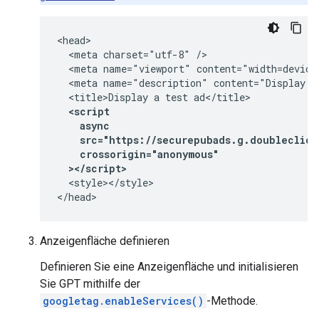
<head>

  <meta charset="utf-8" />

  <meta name="viewport" content="width=device-
  <meta name="description" content="Display a 
  <script
    async
    src="https://securepubads.g.doubleclick
    crossorigin="anonymous"
  ></script>
  <style></style>

</head>
Anzeigenfläche definieren
Definieren Sie eine Anzeigenfläche und initialisieren
Sie GPT mithilfe der
googletag.enableServices()
-Methode.