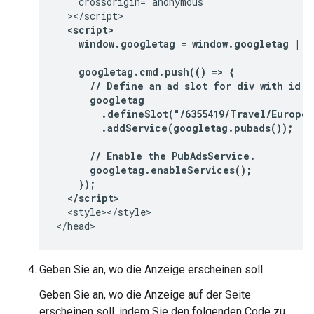
    crossorigin="anonymous"

  <script>
    window.googletag = window.googletag || 
    googletag.cmd.push(() => {
      // Define an ad slot for div with id "
      googletag
        .defineSlot("/6355419/Travel/Europe/
        .addService(googletag.pubads());
      // Enable the PubAdsService.
      googletag.enableServices();
    });
  </script>
  <style></style>

</head>
Geben Sie an, wo die Anzeige erscheinen soll.
Geben Sie an, wo die Anzeige auf der Seite
erscheinen soll, indem Sie den folgenden Code zu