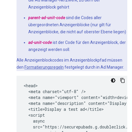
die Ad Manager-Netzwerk, zu dem der
Anzeigenblock gehört
parent-ad-unit-code
sind die Codes aller
übergeordneten Anzeigenblöcke (nur gilt für
Anzeigenblöcke, die nicht auf oberster Ebene liegen)
ad-unit-code
ist der Code für den Anzeigenblock, der
angezeigt werden soll.
Alle Anzeigenblockcodes im Anzeigenblockpfad müssen
den
Formatierungsregeln
festgelegt durch in Ad Manager.
<head>

  <meta charset="utf-8" />

  <meta name="viewport" content="width=device-
  <meta name="description" content="Display a 
  <title>Display a test ad</title>

  <script

    async

    src="https://securepubads.g.doubleclick.ne