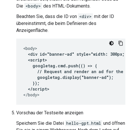
Die
<body>
des HTML-Dokuments.
Beachten Sie, dass die ID von
<div>
mit der ID
übereinstimmt, die beim Definieren des
Anzeigenfläche.
  <div id="banner-ad" style="width: 300px; h
  <script>
    googletag.cmd.push(() => {
      // Request and render an ad for the "
      googletag.display("banner-ad");
    });
  </script>
</body>
Vorschau der Testseite anzeigen
Speichern Sie die Datei
hello-gpt.html
und öffnen