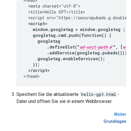
<head>

  <meta charset="utf-8">

  <title>Hello GPT</title>

  <script src="https://securepubads.g.doublecl
<script>

    window.googletag = window.googletag || 
    googletag.cmd.push(function() {

      googletag

          .defineSlot("
ad-unit-path
", [
wid
          .addService(googletag.pubads());

      googletag.enableServices();

    });

  </script>
Speichern Sie die aktualisierte
hello-gpt.html
-
Datei und öffnen Sie sie in einem Webbrowser.
Weiter
Grundlagen