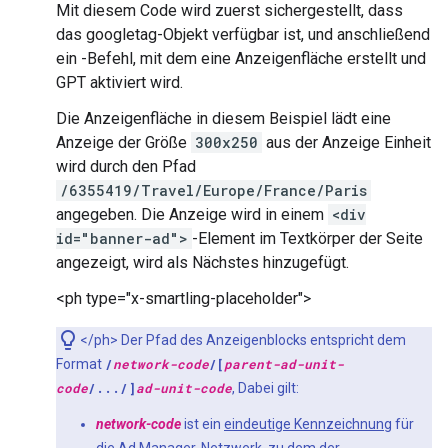
Mit diesem Code wird zuerst sichergestellt, dass
das googletag-Objekt verfügbar ist, und anschließend
ein -Befehl, mit dem eine Anzeigenfläche erstellt und
GPT aktiviert wird.
Die Anzeigenfläche in diesem Beispiel lädt eine
Anzeige der Größe
300x250
aus der Anzeige Einheit
wird durch den Pfad
/6355419/Travel/Europe/France/Paris
angegeben. Die Anzeige wird in einem
<div
id="banner-ad">
-Element im Textkörper der Seite
angezeigt, wird als Nächstes hinzugefügt.
<ph type="x-smartling-placeholder">
</ph> Der Pfad des Anzeigenblocks entspricht dem
Format
/
network-code
/[
parent-ad-unit-
code
/.../]
ad-unit-code
, Dabei gilt:
network-code
ist ein
eindeutige Kennzeichnung
für