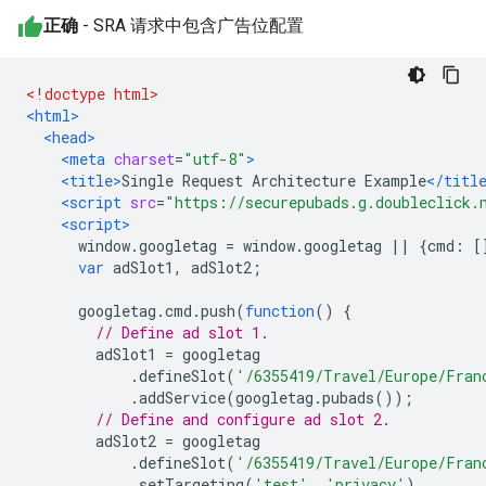
正确
- SRA 请求中包含广告位配置
<!doctype html>
<html>
<head>
<meta
charset
=
"utf-8"
>
<title>
Single Request Architecture Example
</titl
<script
src
=
"https://securepubads.g.doubleclick.
<script>
      window
.
googletag 
=
 window
.
googletag 
||
{
cmd
:
[
var
 adSlot1
,
 adSlot2
;
      googletag
.
cmd
.
push
(
function
()
{
// Define ad slot 1.
        adSlot1 
=
 googletag
.
defineSlot
(
'/6355419/Travel/Europe/Fran
.
addService
(
googletag
.
pubads
());
// Define and configure ad slot 2.
        adSlot2 
=
 googletag
.
defineSlot
(
'/6355419/Travel/Europe/Fran
.
setTargeting
(
'test'
,
'privacy'
)