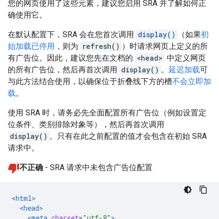
您的网页使用了这些元素，建议您启用 SRA 并了解如何正
确使用它。
在默认配置下，SRA 会在您首次调用
display()
（如果
初
始加载已停用
，则为
refresh()
）时请求网页上定义的所
有广告位。因此，建议您先在文档的
<head>
中定义网页
的所有广告位，然后再首次调用
display()
。
延迟加载
可
与此方法结合使用，以确保位于折叠线下方的槽
不会立即加
载
。
使用 SRA 时，请务必先全面配置所有广告位（例如设置定
位条件、类别排除对象等），然后再首次调用
display()
。只有在此之前配置的值才会包含在初始 SRA
请求中。
不正确
- SRA 请求中未包含广告位配置
<html>
<head>
<meta
charset
=
"utf-8"
>