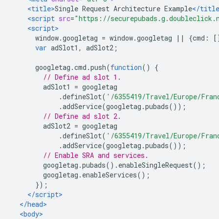
<title>
Single Request Architecture Example
</titl
<script
src
=
"https://securepubads.g.doubleclick.
<script>
      window
.
googletag 
=
 window
.
googletag 
||
{
cmd
:
[
var
 adSlot1
,
 adSlot2
;
      googletag
.
cmd
.
push
(
function
()
{
// Define ad slot 1.
        adSlot1 
=
 googletag
.
defineSlot
(
'/6355419/Travel/Europe/Fran
.
addService
(
googletag
.
pubads
());
// Define ad slot 2.
        adSlot2 
=
 googletag
.
defineSlot
(
'/6355419/Travel/Europe/Fran
.
addService
(
googletag
.
pubads
());
// Enable SRA and services.
        googletag
.
pubads
().
enableSingleRequest
();
        googletag
.
enableServices
();
});
</script>
</head>
<body>