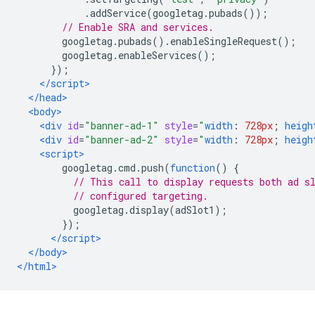
.
addService
(
googletag
.
pubads
());
// Enable SRA and services.
        googletag
.
pubads
().
enableSingleRequest
();
        googletag
.
enableServices
();
});
</script>
</head>
<body>
<div
id
=
"banner-ad-1"
style
=
"
width
:
728px
;
heigh
<div
id
=
"banner-ad-2"
style
=
"
width
:
728px
;
heigh
<script>
        googletag
.
cmd
.
push
(
function
()
{
// This call to display requests both ad s
// configured targeting.
          googletag
.
display
(
adSlot1
);
});
</script>
</body>
</html>