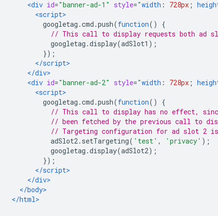
<div
id
=
"banner-ad-1"
style
=
"
width
:
728px
;
heigh
<script>
        googletag
.
cmd
.
push
(
function
()
{
// This call to display requests both ad s
          googletag
.
display
(
adSlot1
);
});
</script>
</div>
<div
id
=
"banner-ad-2"
style
=
"
width
:
728px
;
heigh
<script>
        googletag
.
cmd
.
push
(
function
()
{
// This call to display has no effect, sin
// been fetched by the previous call to dis
// Targeting configuration for ad slot 2 i
          adSlot2
.
setTargeting
(
'test'
,
'privacy'
);
          googletag
.
display
(
adSlot2
);
});
</script>
</div>
</body>
</html>