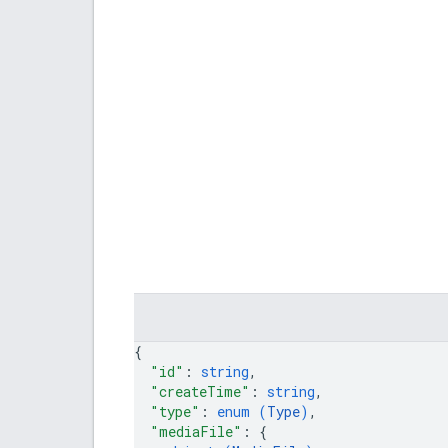
{
"id"
: 
string
,
"createTime"
: 
string
,
"type"
: 
enum (
Type
)
,
"mediaFile"
: 
{