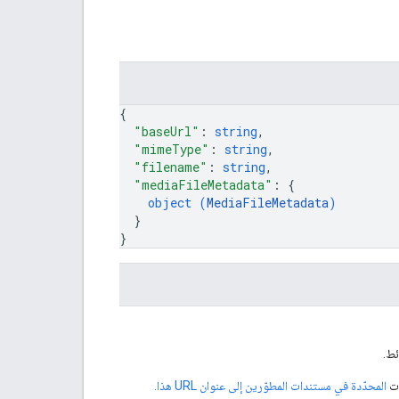
{
"baseUrl"
: 
string
,
"mimeType"
: 
string
,
"filename"
: 
string
,
"mediaFileMetadata"
: 
{
object (
MediaFileMetadata
)
}
}
ات
المحدّدة في مستندات المطوّرين إلى عنوان URL هذا.