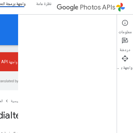
نظرة عامة
واجهة برمجة التطبيقات I
Photos APIs
واجهة برمجة التطبيقات Picker API
معلومات
الأدلة
المرجع
عيّنات
دردشة
تعرَّف على واجهة Picker API الجديدة والتغييرات المهمة في Library API.
واجهة برمجة التطبيقات
ملخص الموارد
موارد REST
media
Items
الصفحة الرئيسية
ال
نظرة عامة
dia
Items
قائمة
الجلسات