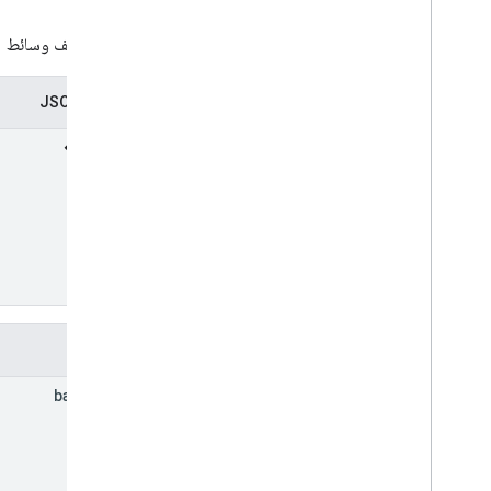
تمثيل لملف وسائط
تمثيل JSON
الحقول
base
Url