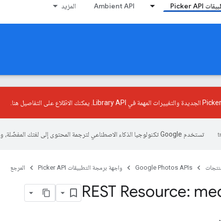
Picker AP
Ambient API
المزيد
يمكنك الاطّلاع على التفاصيل هنا
.
تستخدم Google تكنولوجيا الذكاء الاصطناعي لترجمة المحتوى إلى لغتك المفضّلة، وقد تتضمّن بعض الأخطاء.
منتجات
Google Photos APIs
واجهة برمجة التطبيقات Picker API
المرجع
REST Resource: me