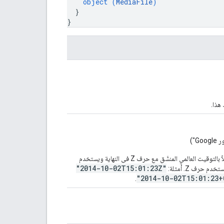
object (
MediaFile
)
}
}
هذا.
")
يستخدم المعيار RFC 3339، حيث يكون الناتج الذي يتم إنشاؤه مُمثلاً بالتوقيت العالمي المنسَّق مع حرف Z في النهاية ويستخدم
"2014-10-02T15:01:23Z"
"2014-10-02T15:01:23+
.