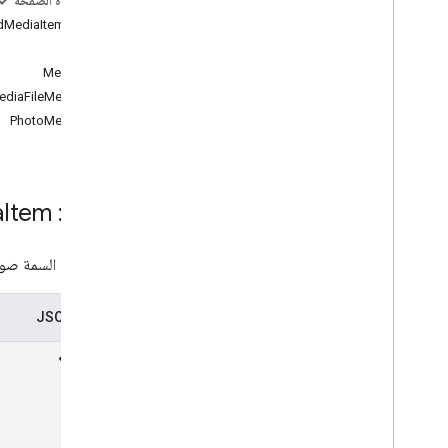
على هذه الصفحة
المورد: PickedMediaItem
النوع
MediaFile
ediaFileMetadata
PhotoMetadata
المورد: Picked
Item
a
تمثّل هذه السمة صور
تمثيل JSON