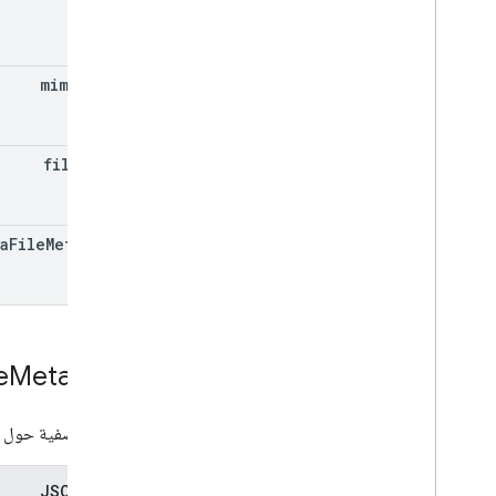
mime
Type
filename
a
File
Metadata
e
Metadata
بيانات وصفية حول 
تمثيل JSON