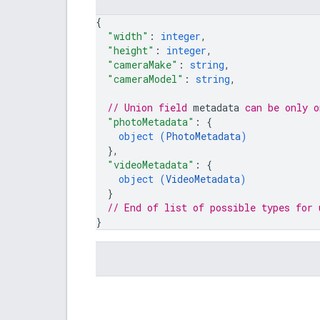
{
"width"
: 
integer
,
"height"
: 
integer
,
"cameraMake"
: 
string
,
"cameraModel"
: 
string
,
// Union field 
metadata
 can be only o
"photoMetadata"
: 
{
object (
PhotoMetadata
)
}
,
"videoMetadata"
: 
{
object (
VideoMetadata
)
}
// End of list of possible types for 
}