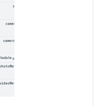
height
camera
Make
camera
Model
tadata
حقل الدمج
photo
Metadata
video
Metadata