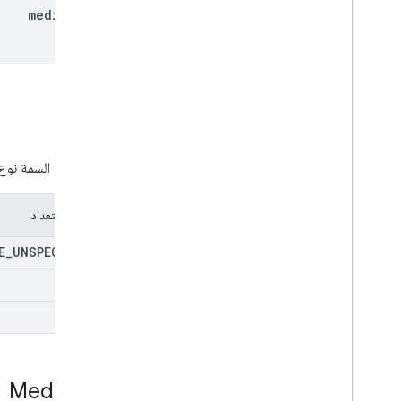
media
File
النوع
تمثّل هذه السمة نوع
عمليات التعداد
E
_
UNSPECIFIED
PHOTO
VIDEO
Media
File