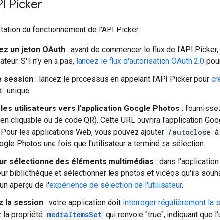
PI Picker
tation du fonctionnement de l'API Picker :
z un jeton OAuth
: avant de commencer le flux de l'API Picker,
sateur. S'il n'y en a pas,
lancez le flux d'autorisation OAuth 2.0
pour
e session
: lancez le processus en appelant l'API Picker pour
cr
i
unique.
les utilisateurs vers l'application Google Photos
: fournisse
ien cliquable ou de code QR). Cette URL ouvrira l'application Goo
 Pour les applications Web, vous pouvez ajouter
/autoclose
à 
ogle Photos une fois que l'utilisateur a terminé sa sélection.
teur sélectionne des éléments multimédias
: dans l'applicatio
eur bibliothèque et sélectionner les photos et vidéos qu'ils souha
un aperçu de l'
expérience de sélection de l'utilisateur
.
z la session
: votre application doit
interroger régulièrement la 
 la propriété
mediaItemsSet
qui renvoie "true", indiquant que l'