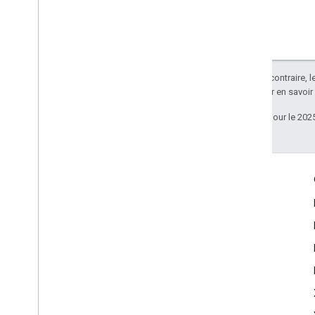
Sauf indication contraire, 
Apache 2.0
. Pour en savoir
Dernière mise à jour le 202
Échanger
Google Developer Program
Google Developer Groups
Google Developer Experts
Accelerators
Google Cloud & NVIDIA