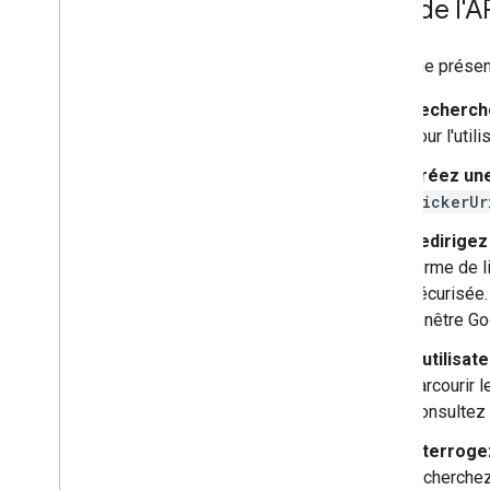
Flux de l'A
Voici une présen
Recherche
pour l'utili
Créez un
pickerUr
Redirigez 
forme de l
sécurisée.
fenêtre Go
L'utilisa
parcourir l
Consultez 
Interroge
recherchez