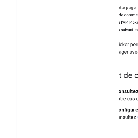
Sur cette page
Exemples
Avant de comme
Exemples d'API Picker
Flux de l'API Pick
Étapes suivantes
L'API Picker per
les partager ave
Avant de
Consultez
votre cas d
Configure
consultez