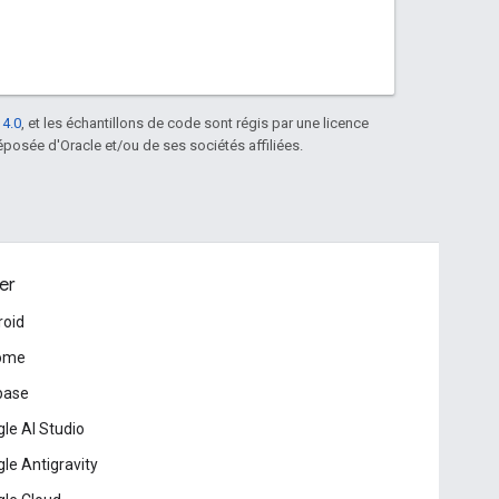
 4.0
, et les échantillons de code sont régis par une licence
posée d'Oracle et/ou de ses sociétés affiliées.
er
roid
ome
base
le AI Studio
le Antigravity