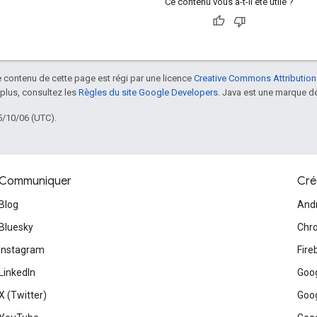
Ce contenu vous a-t-il été utile ?
le contenu de cette page est régi par une licence
Creative Commons Attribution
 plus, consultez les
Règles du site Google Developers
. Java est une marque dé
5/10/06 (UTC).
Communiquer
Cré
Blog
And
Bluesky
Chr
Instagram
Fire
LinkedIn
Goog
X (Twitter)
Goog