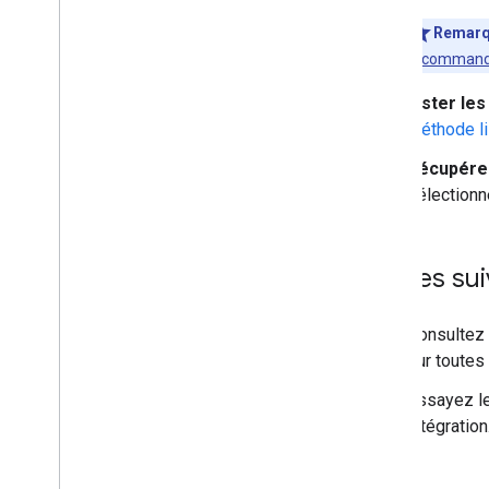
Remar
recomman
Lister le
méthode li
Récupérer
sélection
Étapes sui
Consultez 
sur toutes
Essayez le
intégration