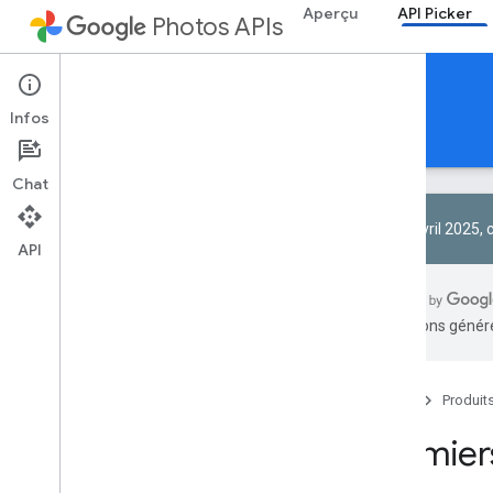
Aperçu
API Picker
Photos APIs
API Picker
Infos
Guides
Référence
Exemples
Chat
Le 1er avril 2025,
API
Premiers pas
Créer et gérer des sessions
traductions généré
Lister et récupérer des éléments
multimédias
Expérience de sélection de photos
Accueil
Produit
Référence
Premiers
Documentation de référence de l'API de
sélection