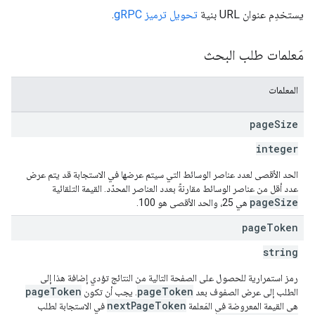
يستخدِم عنوان URL بنية
تحويل ترميز gRPC
.
مَعلمات طلب البحث
المعلمات
page
Size
integer
الحد الأقصى لعدد عناصر الوسائط التي سيتم عرضها في الاستجابة قد يتم عرض
عدد أقل من عناصر الوسائط مقارنةً بعدد العناصر المحدّد. القيمة التلقائية
pageSize
هي 25، والحد الأقصى هو 100.
page
Token
string
رمز استمرارية للحصول على الصفحة التالية من النتائج تؤدي إضافة هذا إلى
pageToken
pageToken
الطلب إلى عرض الصفوف بعد
. يجب أن تكون
nextPageToken
هي القيمة المعروضة في المَعلمة
في الاستجابة لطلب