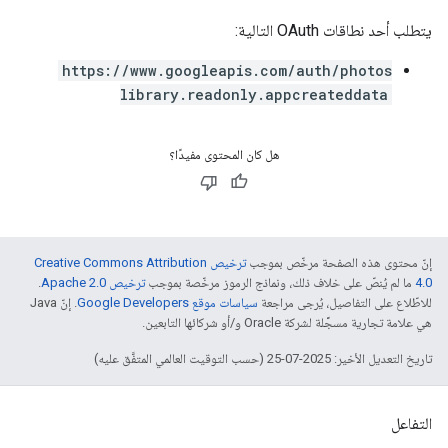
يتطلب أحد نطاقات OAuth التالية:
https://www.googleapis.com/auth/photos
library.readonly.appcreateddata
هل كان المحتوى مفيدًا؟
إنّ محتوى هذه الصفحة مرخّص بموجب
ترخيص Creative Commons Attribution
4.0‏
ما لم يُنصّ على خلاف ذلك، ونماذج الرموز مرخّصة بموجب
ترخيص Apache 2.0‏
.
للاطّلاع على التفاصيل، يُرجى مراجعة
سياسات موقع Google Developers‏
. إنّ Java
هي علامة تجارية مسجَّلة لشركة Oracle و/أو شركائها التابعين.
تاريخ التعديل الأخير: 2025-07-25 (حسب التوقيت العالمي المتفَّق عليه)
التفاعل