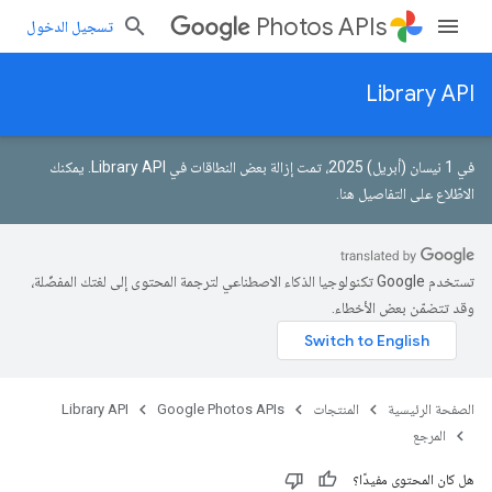
Photos APIs
تسجيل الدخول
Library API
في 1 نيسان (أبريل) 2025، تمت إزالة بعض النطاقات في Library API.
يمكنك
الاطّلاع على التفاصيل هنا
.
تستخدم Google تكنولوجيا الذكاء الاصطناعي لترجمة المحتوى إلى لغتك المفضّلة،
وقد تتضمّن بعض الأخطاء.
الصفحة الرئيسية
المنتجات
Google Photos APIs
Library API
المرجع
هل كان المحتوى مفيدًا؟