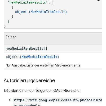
"newMediaItemResults"
: 
[
{
object (
NewMediaItemResult
)
}
]
}
Felder
new
Media
Item
Results[]
object (
NewMediaItemResult
)
Nur Ausgabe. Liste der erstellten Medienelemente.
Autorisierungsbereiche
Erfordert einen der folgenden OAuth-Bereiche:
https://www.googleapis.com/auth/photoslibra
ry.appendonly