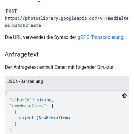
POST
https://photoslibrary.googleapis.com/v1/mediaIte
ms:batchCreate
Die URL verwendet die Syntax der
gRPC-Transcodierung
.
Anfragetext
Der Anfragetext enthält Daten mit folgender Struktur:
JSON-Darstellung
{
"albumId"
: 
string
,
"newMediaItems"
: 
[
{
object (
NewMediaItem
)
}
]
,