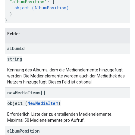
"albumPosition"
: 
{
object (
AlbumPosition
)
}
}
Felder
album
Id
string
Kennung des Albums, dem die Medienelemente hinzugefügt
werden. Die Medienelemente werden auch der Mediathek des
Nutzers hinzugefügt. Dieses Feld ist optional.
new
Media
Items[]
object (
NewMediaItem
)
Erforderlich. Liste der zu erstellenden Medienelemente.
Maximal 50 Medienelemente pro Aufruf.
album
Position