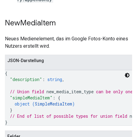
New
Media
Item
Neues Medienelement, das im Google Fotos-Konto eines
Nutzers erstellt wird.
JSON-Darstellung
{
"description"
: 
string
,
// Union field 
new_media_item_type
 can be only one 
"simpleMediaItem"
: 
{
object (
SimpleMediaItem
)
}
// End of list of possible types for union field 
ne
}
Felder