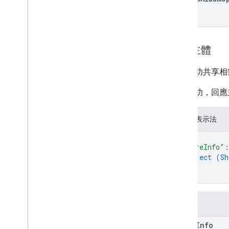
回應主體
回應成功共享相
如果成功，回應
JSON 表示法
{
"shareInfo"
:
object (
Sh
}
}
欄位
share
Info