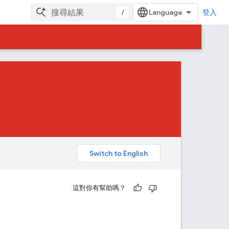
/
登入
。
這對你有幫助嗎？