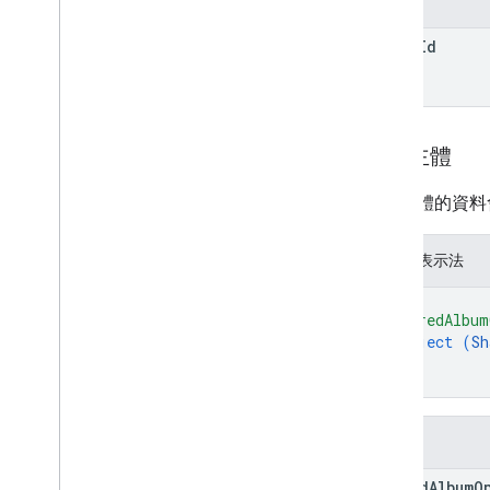
參數
album
Id
要求主體
要求主體的資料
JSON 表示法
{
"sharedAlbum
object (
Sh
}
}
欄位
shared
Album
O