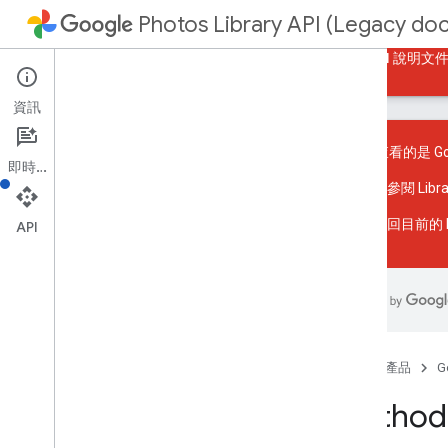
Photos Library API (Legacy do
指南
參考資料
範例
返回目前的 Photos API 說明文
資訊
您目前查看的是 Goog
即時通訊
請參閱
Lib
資源摘要
返回
目前的 P
API
REST 資源
張專輯
總覽
add
Enrichment
batch
Add
Media
Items
首頁
產品
G
batch
Remove
Media
Items
建立
Method
獲得
清單