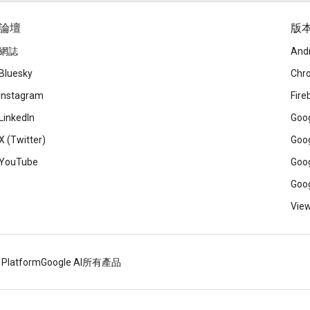
論壇
版
網誌
And
Bluesky
Chr
Instagram
Fire
LinkedIn
Goog
X (Twitter)
Goog
YouTube
Goog
Goog
View
 Platform
Google AI
所有產品