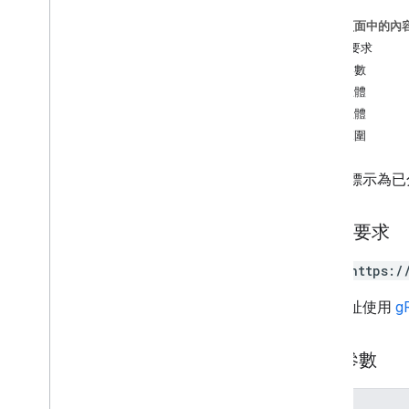
修補
這個頁面中的內
次分享
HTTP 要求
取消共用
路徑參數
media
Items
要求主體
shared
Albums
回應主體
授權範圍
類型
Album
Position
將相簿標示為已
狀態
HTTP 要求
POST https:/
這個網址使用
g
路徑參數