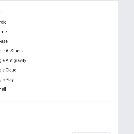
本
roid
ome
base
le AI Studio
le Antigravity
le Cloud
le Play
 all