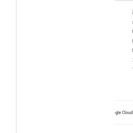
互動交流
Google Developer Program
Google Developer Groups
Google Developer Experts
Accelerators
Google Cloud & NVIDIA
Android
Chrome
Firebase
Google Cloud