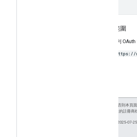
授權範圍
需要下列 OAut
https://
除非另有註明，否則本頁
和/或其關聯企業的註冊商
上次更新時間：2025-07-2