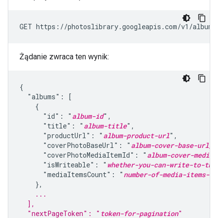
Żądanie zwraca ten wynik:
{

  "albums": [

    {

      "id": "
album-id
",

      "title": "
album-title
",

      "productUrl": "
album-product-url
",

      "coverPhotoBaseUrl": "
album-cover-base-url_d
      "coverPhotoMediaItemId": "
album-cover-media-
      "isWriteable": "
whether-you-can-write-to-thi
      "mediaItemsCount": "
number-of-media-items-in
    ...
  ],
  "nextPageToken": "
token-for-pagination
"