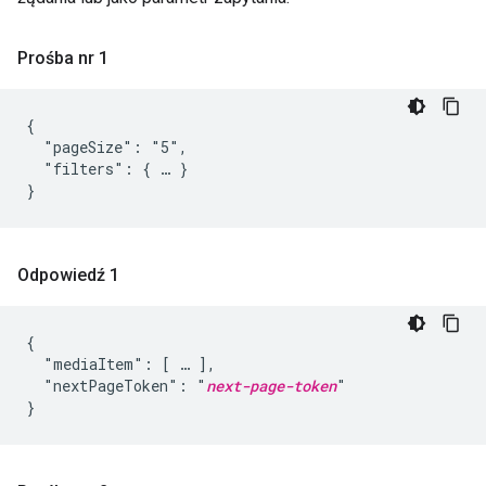
Prośba nr 1
{

  "pageSize": "5",

  "filters": { … }

}
Odpowiedź 1
{

  "mediaItem": [ … ],

  "nextPageToken": "
next-page-token
"

}