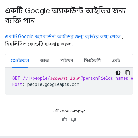
একটি Google অ্যাকাউন্ট আইডির জন্য
ব্যক্তি পান
একটি Google অ্যাকাউন্ট আইডির জন্য ব্যক্তির তথ্য পেতে
,
নিম্নলিখিত কোডটি ব্যবহার করুন:
প্রোটোকল
জাভা
পাইথন
পিএইচপি
.নেট
GET
/v1/people/
account_id
?personFields=names,ema
Host
:
people.googleapis.com
এটি কাজে লেগেছে?