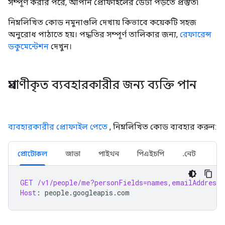
সম্পূর্ণ করার পরে, আপনি প্রোফাইলের ডেটা পড়তে প্রস্তুত৷
নিম্নলিখিত কোড নমুনাগুলি দেখায় কিভাবে কয়েকটি সহজ
অনুরোধ পাঠাতে হয়। পদ্ধতির সম্পূর্ণ তালিকার জন্য,
রেফারেন্স
ডকুমেন্টেশন
দেখুন।
প্রমাণীকৃত ব্যবহারকারীর জন্য ব্যক্তি পান
ব্যবহারকারীর প্রোফাইল পেতে
, নিম্নলিখিত কোড ব্যবহার করুন:
প্রোটোকল
জাভা
পাইথন
পিএইচপি
.নেট
GET
/v1/people/me?personFields=names,emailAddresse
Host
:
people.googleapis.com