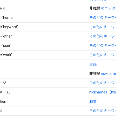
シャル
非推奨
のニックネ
e='home'
その他のキーワー
e='keyword'
その他のキーワード
='other'
その他のキーワード
='user'
その他のキーワード
e='work'
その他のキーワー
言語
非推奨
nicknam
レージ
その他のキーワード（
クネーム
nicknames（ty
tion
職業
順位
その他のキーワード（