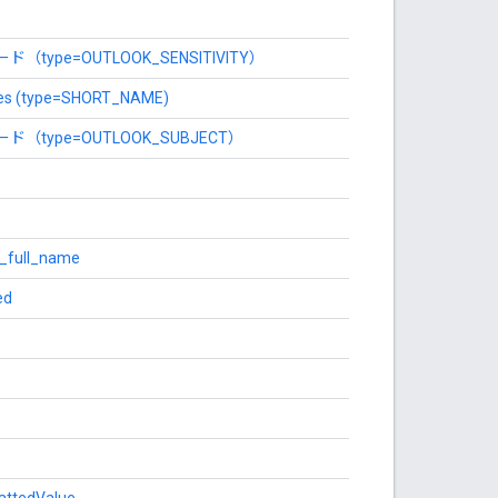
type=OUTLOOK_SENSITIVITY）
es (type=SHORT_NAME)
（type=OUTLOOK_SUBJECT）
_full_name
ed
attedValue