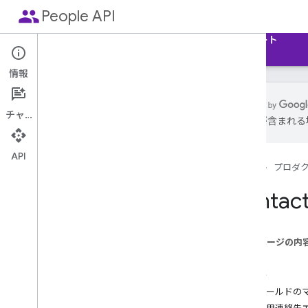
people
People API
ガイド
リファレンス
MCP サーバー
サポート
情報
チャット
は誤りが含まれる
はじめに
API を使用する準備
API
ホーム
プロダ
プロフィールの読み取り
連絡先の読み取りと管理
Conta
[その他の連絡先] の読み取り、コピー、
検索
ドメインの連絡先とプロフィールの読
このページの内
み取り
概要
Card
DAV で連絡先を管理する
連絡先
クイックスタート
フィールドの
操作手順