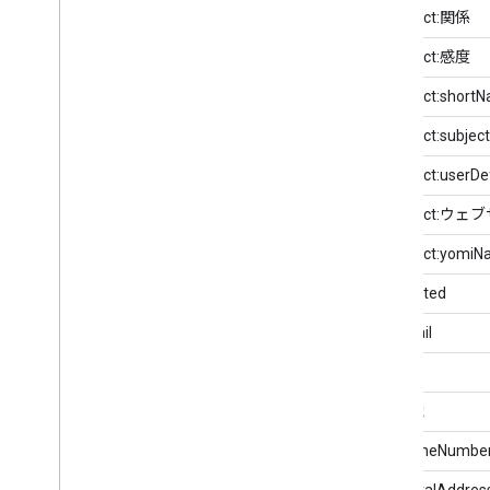
gContact:関係
gContact:感度
gContact:short
gContact:subject
gContact:userDef
gContact:ウェ
gContact:yomi
gd:deleted
gd:email
gd:im
gd:組織
gd:phoneNumbe
gd:postalAddres