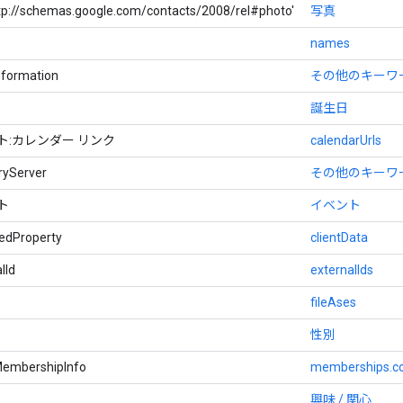
ttp://schemas.google.com/contacts/2008/rel#photo'
写真
names
Information
その他のキーワード（
誕生日
クト:カレンダー リンク
calendarUrls
ryServer
その他のキーワード（
ント
イベント
edProperty
clientData
lId
externalIds
fileAses
性別
MembershipInfo
memberships.c
興味 / 関心