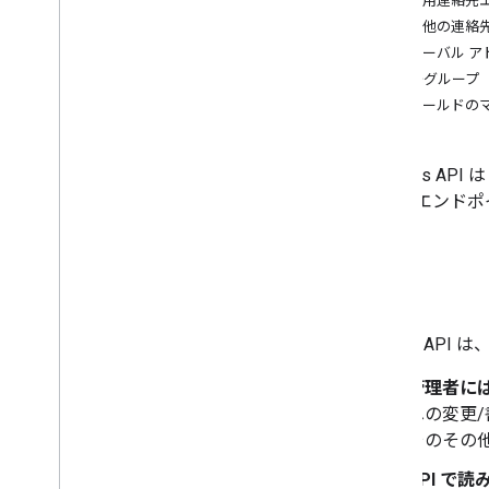
個人用連絡先
その他の連絡
Contacts API 移行ガイド
グローバル 
トラブルシューティング
連絡先グループ
フィールドの
Contacts 
ルド、エンドポ
概要
People API は
管理者に
への変更
そのその他
API で