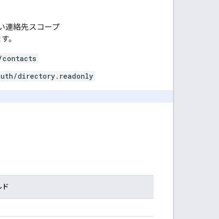
い連絡先スコープ
ます。
/contacts
auth/directory.readonly
ルド