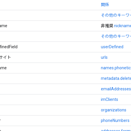
関係
その他のキーワード（
Name
非推奨
nicknam
その他のキーワード
inedField
userDefined
ブサイト
urls
Name
names.phonetic
metadata.delet
emailAddresses
imClients
organizations
r
phoneNumbers
s
addresses.form