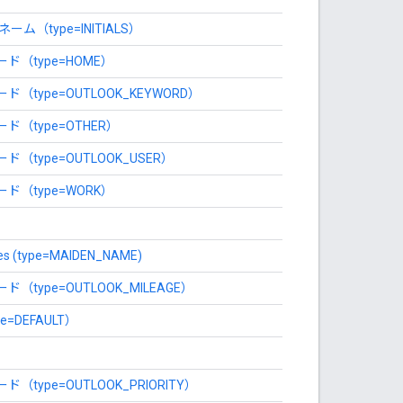
ーム（type=INITIALS）
ド（type=HOME）
（type=OUTLOOK_KEYWORD）
（type=OTHER）
（type=OUTLOOK_USER）
ド（type=WORK）
es (type=MAIDEN_NAME)
type=OUTLOOK_MILEAGE）
pe=DEFAULT）
type=OUTLOOK_PRIORITY）