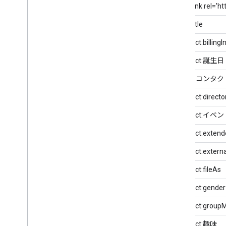
Atom:link rel='h
atom:title
gContact:billing
gContact:誕生日
Google コンタ
gContact:directo
gContact:イベ
gContact:extend
gContact:externa
gContact:fileAs
gContact:gender
gContact:group
gContact:趣味