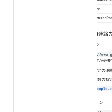
gd:where
gd:structuredPo
個人用連絡
読み取り
https://www.
スコープが必要
特定の連絡
複数の特
people.c
アクション