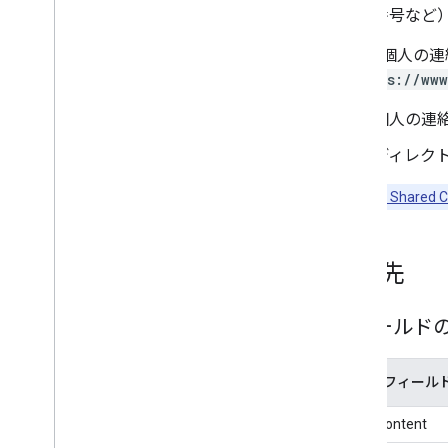
番号など
また、個人の連
（
https://ww
個人の連
ディレク
注:
Domain Shared C
連絡先
フィールド
連絡先フィール
atom:content