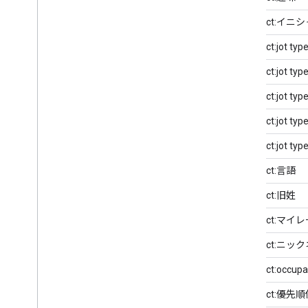
gContact:イニ
gContact:jot typ
gContact:jot typ
gContact:jot type
gContact:jot type
gContact:jot typ
gContact:言語
gContact:旧姓
gContact:マイ
gContact:ニッ
gContact:occupa
gContact:優先