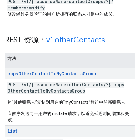
POST
/
v1
/
{resource
Name=contact
Groups
/
*}
/
members:modify
修改经过身份验证的用户所拥有的联系人群组中的成员。
REST 资源：
v1
.
other
Contacts
方法
copy
Other
Contact
To
My
Contacts
Group
POST
/
v1
/
{resource
Name=other
Contacts
/
*}:copy
Other
Contact
To
My
Contacts
Group
将“其他联系人”复制到用户的“myContacts”群组中的新联系人
应依序发送同一用户的 mutate 请求，以避免延迟时间增加和失
败。
list