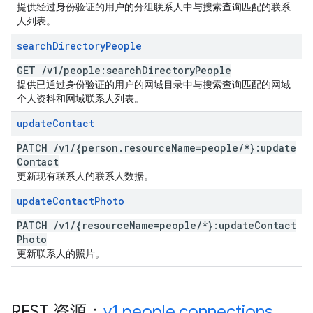
提供经过身份验证的用户的分组联系人中与搜索查询匹配的联系
人列表。
search
Directory
People
GET
/
v1
/
people:search
Directory
People
提供已通过身份验证的用户的网域目录中与搜索查询匹配的网域
个人资料和网域联系人列表。
update
Contact
PATCH
/
v1
/
{person
.
resource
Name=people
/
*}:update
Contact
更新现有联系人的联系人数据。
update
Contact
Photo
PATCH
/
v1
/
{resource
Name=people
/
*}:update
Contact
Photo
更新联系人的照片。
REST 资源：
v1
.
people
.
connections