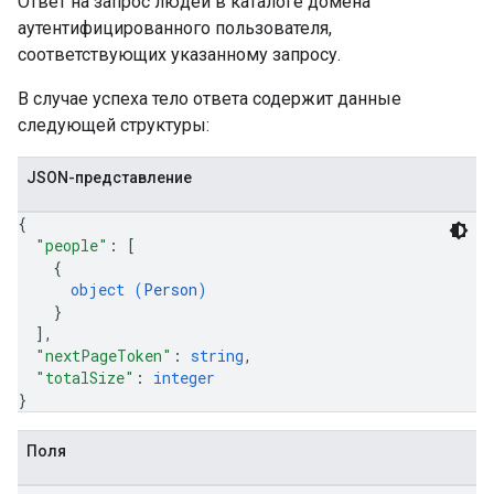
Ответ на запрос людей в каталоге домена
аутентифицированного пользователя,
соответствующих указанному запросу.
В случае успеха тело ответа содержит данные
следующей структуры:
JSON-представление
{
"people"
: 
[
{
object (
Person
)
}
]
,
"nextPageToken"
: 
string
,
"totalSize"
: 
integer
}
Поля