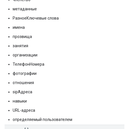
метаданные
РазноеКлючевые слова
имена
прозвища
занятия
организации
ТелефонНомера
фотографии
отношения
sipАдреса
навыки
URL-адреса
определяемый пользователем