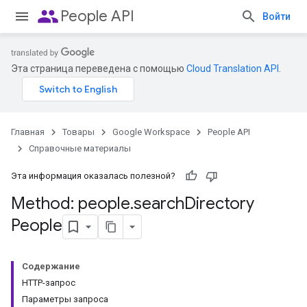
people
People API
Войти
Эта страница переведена с помощью
Cloud Translation API
.
Главная
Товары
Google Workspace
People API
Справочные материалы
Эта информация оказалась полезной?
Method: people
.
search
Directory
People
Содержание
HTTP-запрос
Параметры запроса