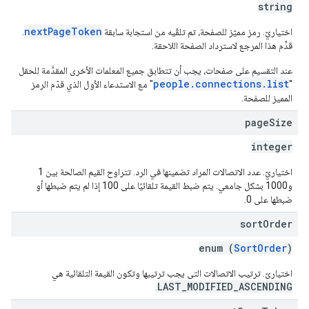
string
nextPageToken
اختياريّ. رمز مميّز للصفحة، تم تلقّيه من استجابة سابقة
.
قدِّم هذا المرجع لاسترداد الصفحة اللاحقة.
عند التقسيم على صفحات، يجب أن تتطابق جميع المعلمات الأخرى المقدَّمة للحقل
people.connections.list
"
" مع الاستدعاء الأول الذي قدّم الرمز
المميز للصفحة.
page
Size
integer
اختياريّ. عدد الاتصالات المراد تضمينها في الرد. تتراوح القيم الصالحة بين 1
و1000 بشكل جامعي. يتم ضبط القيمة تلقائيًا على 100 إذا لم يتم ضبطها أو
ضبطها على 0.
sort
Order
enum (
SortOrder
)
اختياريّ. ترتيب الاتصالات التي يجب ترتيبها وتكون القيمة التلقائية هي
LAST_MODIFIED_ASCENDING
.