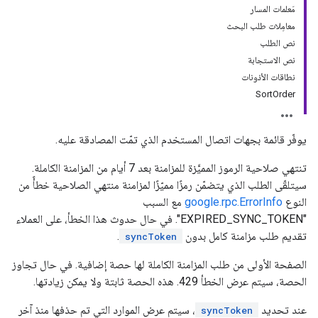
مَعلمات المسار
معامِلات طلب البحث
نص الطلب
نص الاستجابة
نطاقات الأذونات
SortOrder
يوفّر قائمة بجهات اتصال المستخدم الذي تمّت المصادقة عليه.
تنتهي صلاحية الرموز المميَّزة للمزامنة بعد 7 أيام من المزامنة الكاملة.
سيتلقّى الطلب الذي يتضمّن رمزًا مميّزًا لمزامنة منتهي الصلاحية خطأً من
النوع
google.rpc.ErrorInfo
مع السبب
"EXPIRED_SYNC_TOKEN". في حال حدوث هذا الخطأ، على العملاء
تقديم طلب مزامنة كامل بدون
.
syncToken
الصفحة الأولى من طلب المزامنة الكاملة لها حصة إضافية. في حال تجاوز
الحصة، سيتم عرض الخطأ 429. هذه الحصة ثابتة ولا يمكن زيادتها.
عند تحديد
، سيتم عرض الموارد التي تم حذفها منذ آخر
syncToken