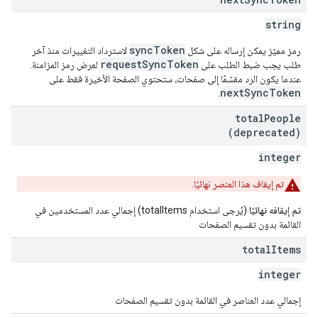
string
syncToken
رمز مميّز يمكن إرساله على شكل
لاسترداد التغييرات منذ آخر
requestSyncToken
طلب يجب ضبط الطلب على
لعرض رمز المزامنة.
عندما يكون الرد مقسّمًا إلى صفحات، ستحتوي الصفحة الأخيرة فقط على
nextSyncToken
.
total
People
(deprecated)
integer
تم إيقاف هذا العنصر نهائيًا.
تم إيقافه نهائيًا
(يُرجى استخدام totalItems) إجمالي عدد المستخدمين في
القائمة بدون تقسيم الصفحات
total
Items
integer
إجمالي عدد العناصر في القائمة بدون تقسيم الصفحات