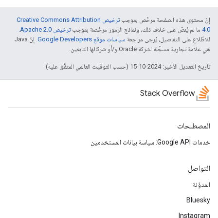
إنّ محتوى هذه الصفحة مرخّص بموجب
ترخيص Creative Commons Attribution
4.0‏
ما لم يُنصّ على خلاف ذلك، ونماذج الرموز مرخّصة بموجب
ترخيص Apache 2.0‏
.
للاطّلاع على التفاصيل، يُرجى مراجعة
سياسات موقع Google Developers‏
. إنّ Java
هي علامة تجارية مسجَّلة لشركة Oracle و/أو شركائها التابعين.
تاريخ التعديل الأخير: 2024-10-15 (حسب التوقيت العالمي المتفَّق عليه)
Stack Overflow
المصطلحات
خدمات Google API: سياسة بيانات المستخدمين
التواصل
المدوّنة
Bluesky
Instagram