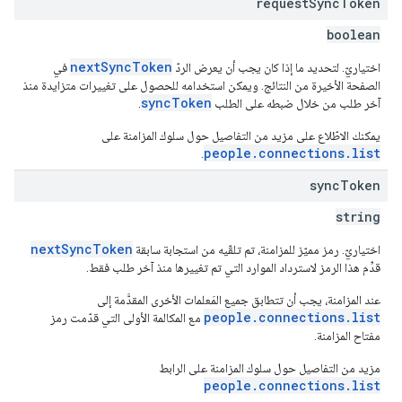
request
Sync
Token
boolean
nextSyncToken
اختياريّ. لتحديد ما إذا كان يجب أن يعرض الردّ
في
الصفحة الأخيرة من النتائج. ويمكن استخدامه للحصول على تغييرات متزايدة منذ
syncToken
آخر طلب من خلال ضبطه على الطلب
.
يمكنك الاطّلاع على مزيد من التفاصيل حول سلوك المزامنة على
people.connections.list
.
sync
Token
string
nextSyncToken
اختياريّ. رمز مميّز للمزامنة، تم تلقّيه من استجابة سابقة
قدِّم هذا الرمز لاسترداد الموارد التي تم تغييرها منذ آخر طلب فقط.
عند المزامنة، يجب أن تتطابق جميع المَعلمات الأخرى المقدَّمة إلى
people.connections.list
مع المكالمة الأولى التي قدّمت رمز
مفتاح المزامنة.
مزيد من التفاصيل حول سلوك المزامنة على الرابط
people.connections.list