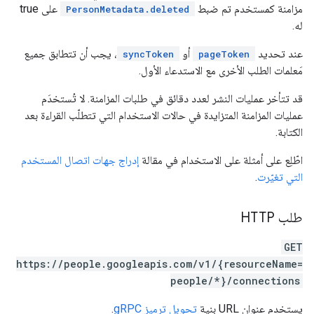
مزامنة كمستخدم تم ضبط
على true
PersonMetadata.deleted
له.
عند تحديد
أو
، يجب أن تتطابق جميع
syncToken
pageToken
مَعلمات الطلب الأخرى مع الاستدعاء الأول.
قد تتأخر عمليات النشر لعدد دقائق في طلبات المزامنة. لا تُستخدَم
عمليات المزامنة المتزايدة في حالات الاستخدام التي تتطلّب القراءة بعد
الكتابة.
اطّلِع على أمثلة على الاستخدام في مقالة
إدراج جهات اتصال المستخدم
التي تغيّرت
.
طلب HTTP
GET
https://people.googleapis.com/v1/{resourceName=
people/*}/connections
يستخدِم عنوان URL بنية
تحويل ترميز gRPC
.