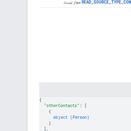
READ_SOURCE_TYPE_CO
مجاز نیست.
{
"otherContacts"
: 
[
{
object (
Person
)
}
]
,