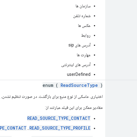
سازمان ها
شماره تلفن
عکس ها
روابط
آدرس های sip
مهارت ها
آدرس های اینترنتی
userDefined
enum (
ReadSourceType
)
اختیاری. ماسکی از نوع منبع برای بازگشت. در صورت تنظیم نشدن
مقادیر ممکن برای این فیلد عبارتند از:
READ_SOURCE_TYPE_CONTACT
YPE_CONTACT
READ_SOURCE_TYPE_PROFILE
،