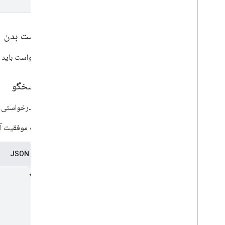
درخواست بدن
بدنه درخواست باید 
بدن پاسخگو
پاسخ به درخواستی ب
در صورت موفقیت آمی
نمایندگی JSON