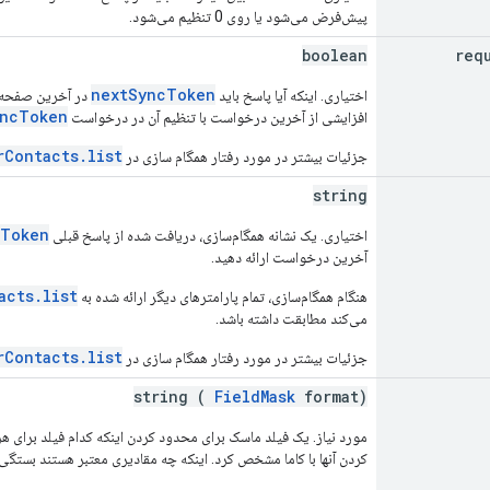
پیش‌فرض می‌شود یا روی 0 تنظیم می‌شود.
boolean
req
nextSyncToken
اختیاری. اینکه آیا پاسخ باید
در آخرین صفحه نت
yncToken
افزایشی از آخرین درخواست با تنظیم آن در درخواست
rContacts.list
جزئیات بیشتر در مورد رفتار همگام سازی در
string
cToken
اختیاری. یک نشانه همگام‌سازی، دریافت شده از پاسخ قبلی
آخرین درخواست ارائه دهید.
acts.list
هنگام همگام‌سازی، تمام پارامترهای دیگر ارائه شده به
می‌کند مطابقت داشته باشد.
rContacts.list
جزئیات بیشتر در مورد رفتار همگام سازی در
string (
FieldMask
format)
مورد نیاز. یک فیلد ماسک برای محدود کردن اینکه کدام فیلد برای هر
کردن آنها با کاما مشخص کرد. اینکه چه مقادیری معتبر هستند بستگی به نوع dSourceType