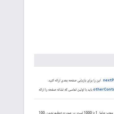
next
. این را برای بازیابی صفحه بعدی ارائه کنید.
otherCont
باید با اولین تماسی که نشانه صفحه را ارائه
اختیاری. تعداد «مخاطبین دیگر» که باید در پاسخ لحاظ شود. مقادیر معتبر شامل 1 تا 1000 است. در صورت تنظیم نشدن، 100