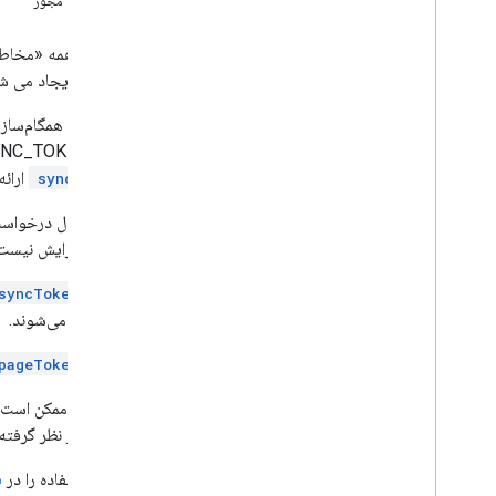
محدوده مجوز
مردم
افراد
.
ارتباطات
فهرست همه «مخاطبین
تعاملات ایجاد می ش
انواع
Batch
Create
Contacts
Error
Details
نشانه‌های همگام‌سازی ۷ روز پس از همگام‌سازی کامل منقضی می‌شوند. درخواستی با نشانه همگام‌سازی منقضی
Batch
Update
Contacts
Error
Details
دلیل "EXPIRED_SYNC_TOKEN" خطایی دریافت می‌کند. در صورت بروز چنین خطایی، کلاینت‌ها باید یک درخواست همگام‌سازی کامل بدون
Directory
Merge
Source
Type
ارائه
syncToken
Directory
Source
Type
Person
Response
و قابل افزایش نیست
Read
Source
Type
Request
Mask
وقتی
syncToken
Search Response
برگردانده می‌شوند.
وضعیت
وقتی
pageToken
ویژگی های استاندارد
نوشته‌ها ممکن است ب
پارامترهای پرس و جو
نوشتن در نظر گرفته ن
مرجع کتابخانه مشتری
نمونه استفاده را در
ف
مرورگر