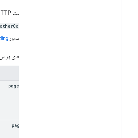
Go
درخواست HTTP
Java
.
خالص
otherContacts
Node
.
js
PHP
URL از دستور
ding
Python
Ruby
پارامترهای پرس
پارامترها
page
Token
page
Size