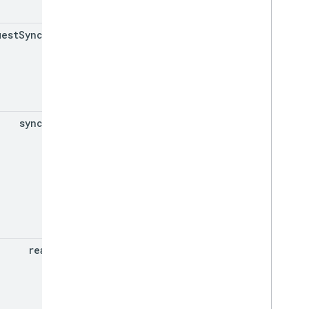
uest
Sync
Token
sync
Token
read
Mask