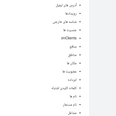
آدرس های ایمیل
رویدادها
شناسه های خارجی
جنسیت ها
imClients
منافع
مناطق
مکان ها
عضویت ها
ابرداده
کلمات کلیدی اشتباه
نام ها
نام مستعار
مشاغل