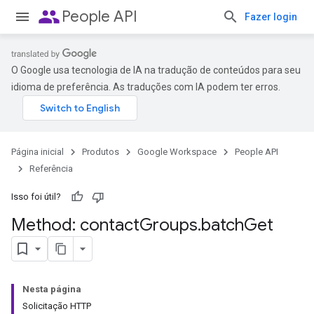
people
People API
Fazer login
O Google usa tecnologia de IA na tradução de conteúdos para seu
idioma de preferência. As traduções com IA podem ter erros.
Página inicial
Produtos
Google Workspace
People API
Referência
Isso foi útil?
Method: contact
Groups
.
batch
Get
Nesta página
Solicitação HTTP