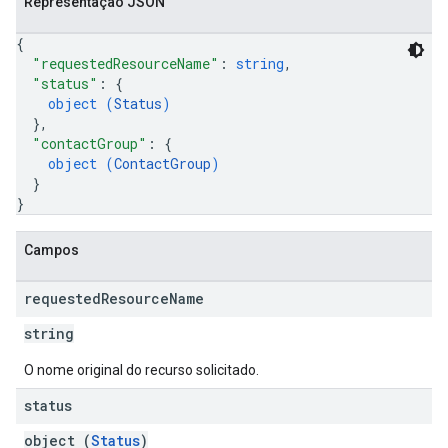
Representação JSON
{
"requestedResourceName"
: 
string
,
"status"
: 
{
object (
Status
)
}
,
"contactGroup"
: 
{
object (
ContactGroup
)
}
}
Campos
requested
Resource
Name
string
O nome original do recurso solicitado.
status
object (
Status
)