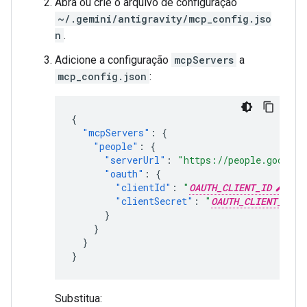
Abra ou crie o arquivo de configuração
~/.gemini/antigravity/mcp_config.jso
n
.
Adicione a configuração
mcpServers
a
mcp_config.json
:
{
"mcpServers"
:
{
"people"
:
{
"serverUrl"
:
"https://people.googlea
"oauth"
:
{
"clientId"
:
"
OAUTH_CLIENT_ID
"
,
"clientSecret"
:
"
OAUTH_CLIENT_SECR
}
}
}
}
Substitua: