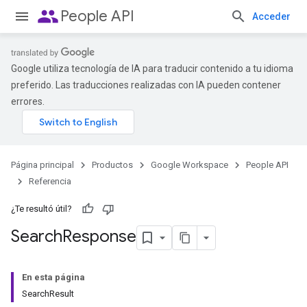
people
People API
Acceder
Google utiliza tecnología de IA para traducir contenido a tu idioma
preferido. Las traducciones realizadas con IA pueden contener
errores.
Página principal
Productos
Google Workspace
People API
Referencia
¿Te resultó útil?
Search
Response
En esta página
SearchResult