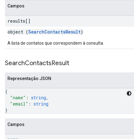
Campos
results[]
object (
SearchContactsResult
)
A lista de contatos que correspondem à consulta.
Search
Contacts
Result
Representação JSON
{
"name"
: 
string
,
"email"
: 
string
}
Campos