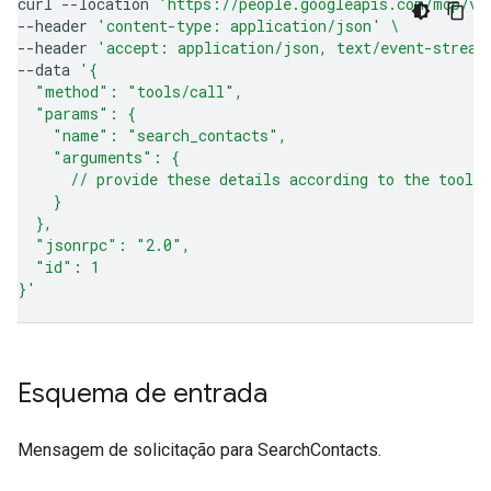
curl
--location
'https://people.googleapis.com/mcp/v1
--header
'content-type: application/json'
\
--header
'accept: application/json, text/event-stream
--data
'{
  "method": "tools/call",
  "params": {
    "name": "search_contacts",
    "arguments": {
      // provide these details according to the tool 
    }
  },
  "jsonrpc": "2.0",
  "id": 1
}'
Esquema de entrada
Mensagem de solicitação para SearchContacts.