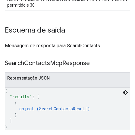
permitido é 30.
Esquema de saída
Mensagem de resposta para SearchContacts.
Search
Contacts
Mcp
Response
Representação JSON
{
"results"
: 
[
{
object (
SearchContactsResult
)
}
]
}