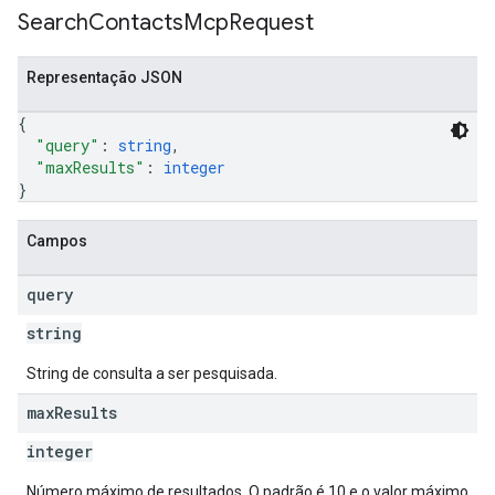
Search
Contacts
Mcp
Request
Representação JSON
{
"query"
: 
string
,
"maxResults"
: 
integer
}
Campos
query
string
String de consulta a ser pesquisada.
max
Results
integer
Número máximo de resultados. O padrão é 10 e o valor máximo