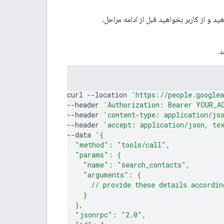
ید و از کاربر بخواهید قبل از ادامه مراحل،
curl
--location
'https://people.google
--header
'Authorization: Bearer YOUR_A
--header
'content-type: application/js
--header
'accept: application/json, te
--data
'{
  "method": "tools/call",
  "params": {
    "name": "search_contacts",
    "arguments": {
      // provide these details accordin
    }
  },
  "jsonrpc": "2.0",