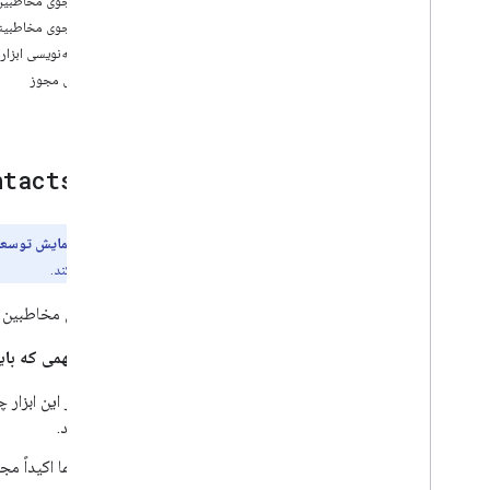
جستجوی مخاطبینMcpپاس
جستجوی مخاطبینن
حاشیه‌نویسی ابزار
دامنه‌های مجوز
ابزار:
ntacts
پیش‌نمایش توسعه
فراهم می‌کند.
جستجوی مخاطبین کا
قوانین مهمی که بای
اگر این ابزار 
کند.
شما اکیداً مج