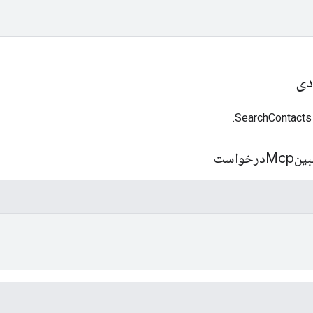
دی
واست