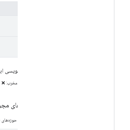
فیلدها
name
email
حاشیه‌نویسی ابز
راهنمایی مخرب: ❌ | 
دامنه‌های مجو
به یکی از حوزه‌های OAuth زیر نیاز دارد: