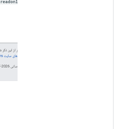
.readonly
جز در مواردی که غیر از این ذک
جزئیات، به
خطمشی‌های سایت Google Developers‏
تاریخ آخرین به‌روزرسانی 2026-07-16 به‌وقت ساعت هماهنگ جهانی.