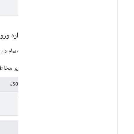
طرحواره ورو
درخواست پیام برای SearchContacts.
جستجوی مخاطبینMcpدرخ
نمایش JSON
فیلدها