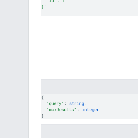
  "id": 1
}'
{
"query"
: 
string
,
"maxResults"
: 
integer
}