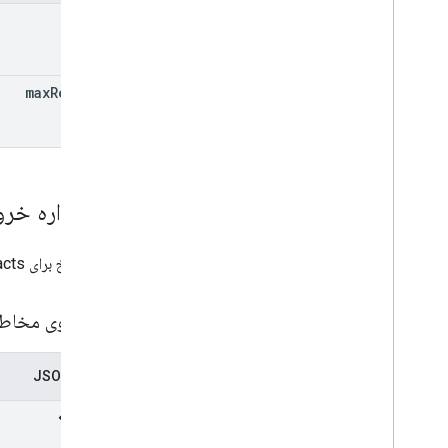
query
max
Results
طرحواره خر
پیام پاسخ برای SearchContacts.
جستجوی مخاطبینMcpپ
نمایش JSON