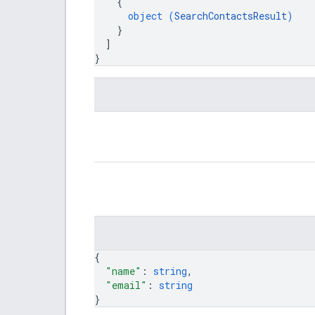
{
object (
SearchContactsResult
)
}
]
}
{
"name"
: 
string
,
"email"
: 
string
}