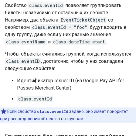
Свойство
class.eventId
позволяет группировать
билеты независимо от остальных их свойств.
Например, два объекта
EventTicketObject
со
свойством
class.eventId = "foo"
будут входить в
одну группу, даже если у них разные значения
class.eventName
и
class.dateTime.start
.
Чтобы объекты считались группой, когда используется
class.eventID
, достаточно, чтобы у них совпадали
следующие свойства:
Идентификатор Issuer ID (из Google Pay API for
Passes Merchant Center)
class.eventId
Если свойство
class.eventId
задано, оно имеет приоритет
при распределении объектов по группам.