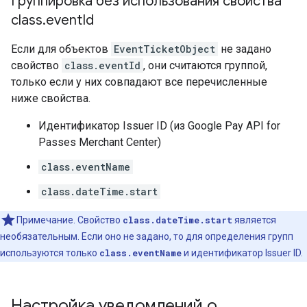
Группировка без использования свойства
class
.
event
Id
Если для объектов
EventTicketObject
не задано
свойство
class.eventId
, они считаются группой,
только если у них совпадают все перечисленные
ниже свойства.
Идентификатор Issuer ID (из Google Pay API for
Passes Merchant Center)
class.eventName
class.dateTime.start
Примечание. Свойство
class.dateTime.start
является
необязательным. Если оно не задано, то для определения групп
используются только
class.eventName
и идентификатор Issuer ID.
Настройка уведомлений о