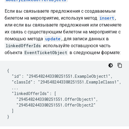
Если вы связываете предложения с создаваемым
билетом на мероприятие, используя метод
insert
,
или если вы связываете предложения или отменяете
их связь с существующим билетом на мероприятие с
помощью метода
update
, для записи данных в
linkedOfferIds
используйте оставшуюся часть
объекта
EventTicketObject
в следующем формате:
{

  "id": "2945482443380251551.ExampleObject1",

  "classId": "2945482443380251551.ExampleClass1",

  ...

  "linkedOfferIds": [

    "2945482443380251551.OfferObject1",

    "2945482443380251551.OfferObject2"

  ]

}