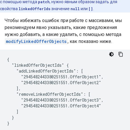
с помощью метода
patch
, нужно явным образом задать для
свойства
linkedOfferIds
значение
null
или
[]
.
Чтобы избежать ошибок при работе с массивами, мы
рекомендуем явно указывать, какие предложения
нужно добавить, а какие удалить, с помощью метода
modifyLinkedOfferObjects
, как показано ниже.
{

  "linkedOfferObjectIds" {

    "addLinkedOfferObjectIds": [

      "2945482443380251551.OfferObject1",

      "2945482443380251551.OfferObject2"

    ],

    "removeLinkedOfferObjectIds": [

      "2945482443380251551.OfferObject3",

      "2945482443380251551.OfferObject4"

    ]

  }

}