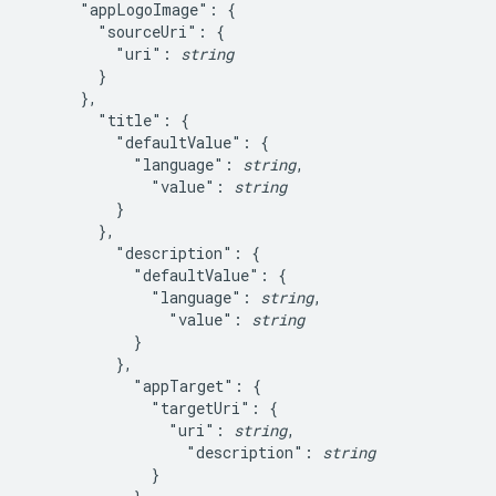
      "appLogoImage": {

        "sourceUri": {

          "uri": 
string
        }

      },

        "title": {

          "defaultValue": {

            "language": 
string
,

              "value": 
string
          }

        },

          "description": {

            "defaultValue": {

              "language": 
string
,

                "value": 
string
            }

          },

            "appTarget": {

              "targetUri": {

                "uri": 
string
,

                  "description": 
string
              }
