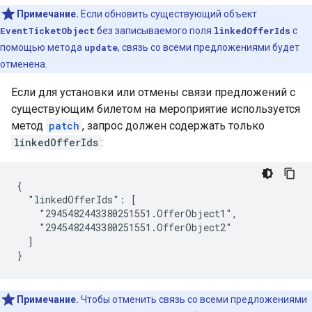
Примечание.
Если обновить существующий объект
EventTicketObject
без записываемого поля
linkedOfferIds
с
помощью метода
update
, связь со всеми предложениями будет
отменена.
Если для установки или отмены связи предложений с
существующим билетом на мероприятие используется
метод
patch
, запрос должен содержать только
linkedOfferIds
:
{

  "linkedOfferIds": [

    "2945482443380251551.OfferObject1",

    "2945482443380251551.OfferObject2"

  ]

}
Примечание.
Чтобы отменить связь со всеми предложениями