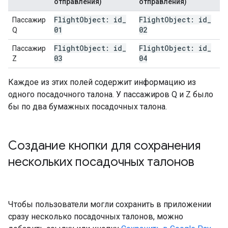
отправления)
отправления)
Flight
Object: id
_
Flight
Object: id
_
Пассажир
01
02
Q
Flight
Object: id
_
Flight
Object: id
_
Пассажир
03
04
Z
Каждое из этих полей содержит информацию из
одного посадочного талона. У пассажиров Q и Z было
бы по два бумажных посадочных талона.
Создание кнопки для сохранения
нескольких посадочных талонов
Чтобы пользователи могли сохранить в приложении
сразу несколько посадочных талонов, можно