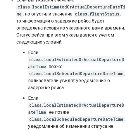
class.localEstimatedOrActualDepartureDateTi
me
, но опустили значение
class.flightStatus
,
то информация о задержке рейса будет
определена исходя из указанного вами времени.
Статус рейса при этом указывается с учетом
следующих условий:
Если
class.localEstimatedOrActualDepartureD
ateTime
позже
class.localScheduledDepartureDateTime
,
пользователи увидят уведомление о
задержке рейса.
Если
class.localEstimatedOrActualDepartureD
ateTime
не позже
class.localScheduledDepartureDateTime
,
уведомление об изменении статуса не