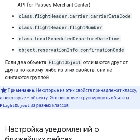
API for Passes Merchant Center)
class.flightHeader.carrier.carrierIataCode
class.flightHeader.flightNumber
class.localScheduledDepartureDateTime
object.reservationInfo.confirmationCode
Если два объекта
FlightObject
отличаются друг от
друга по какому-либо из этих свойств, они не
считаются группой.
Примечание.
Некоторые из этих свойств принадлежат классу,
а некоторые – объекту. Это позволяет группировать объекты
FlightObject
из разных классов.
Настройка уведомлений о
ближайших рейсах