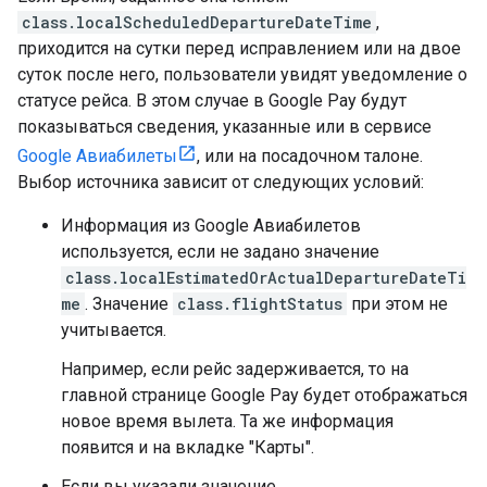
class.localScheduledDepartureDateTime
,
приходится на сутки перед исправлением или на двое
суток после него, пользователи увидят уведомление о
статусе рейса. В этом случае в Google Pay будут
показываться сведения, указанные или в сервисе
Google Авиабилеты
, или на посадочном талоне.
Выбор источника зависит от следующих условий:
Информация из Google Авиабилетов
используется, если не задано значение
class.localEstimatedOrActualDepartureDateTi
me
. Значение
class.flightStatus
при этом не
учитывается.
Например, если рейс задерживается, то на
главной странице Google Pay будет отображаться
новое время вылета. Та же информация
появится и на вкладке "Карты".
Если вы указали значение