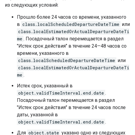
из следующих условий:
Прошло более 24 часов со времени, указанного
в
class.localScheduledDepartureDateTime
или
class.localEstimatedOrActualDepartureDateTi
me
. Посадочный талон перемещается в раздел
"Истек срок действия" в течение 24—48 часов со
времени, указанного в
class.localScheduledDepartureDateTime
или
class.localEstimatedOrActualDepartureDateTi
me
.
Истек срок, указанный в
object.validTimeInterval.end.date
.
Посадочный талон перемещается в раздел
"Истек срок действия" в течение 24 часов после
даты, указанной в
object.validTimeInterval.end.date
.
Для
object.state
указано одно из следующих