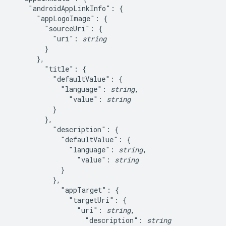
    "androidAppLinkInfo": {

      "appLogoImage": {

        "sourceUri": {

          "uri": 
string
        }

      },

        "title": {

          "defaultValue": {

            "language": 
string
,

              "value": 
string
          }

        },

          "description": {

            "defaultValue": {

              "language": 
string
,

                "value": 
string
            }

          },

            "appTarget": {

              "targetUri": {

                "uri": 
string
,

                  "description": 
string