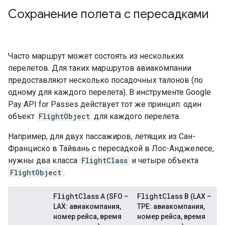
Сохранение полета с пересадками
Часто маршрут может состоять из нескольких
перелетов. Для таких маршрутов авиакомпании
предоставляют несколько посадочных талонов (по
одному для каждого перелета). В инструменте Google
Pay API for Passes действует тот же принцип: один
объект
FlightObject
для каждого перелета.
Например, для двух пассажиров, летящих из Сан-
Франциско в Тайвань с пересадкой в Лос-Анджелесе,
нужны два класса
FlightClass
и четыре объекта
FlightObject
.
Flight
Class
Flight
Class
A (SFO –
B (LAX –
LAX: авиакомпания,
TPE: авиакомпания,
номер рейса, время
номер рейса, время