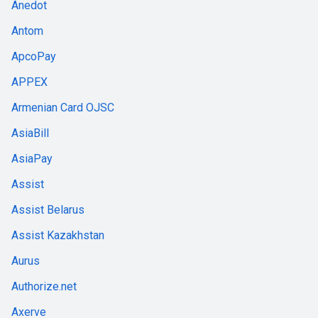
Anedot
Antom
ApcoPay
APPEX
Armenian Card OJSC
AsiaBill
AsiaPay
Assist
Assist Belarus
Assist Kazakhstan
Aurus
Authorize.net
Axerve