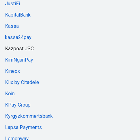
JustiFi
KapitalBank
Kassa
kassa24pay
Kazpost JSC
KimNganPay
Kineox
Klix by Citadele
Koin
KPay Group
Kyrgyzkommertsbank
Lapsa Payments
Lemonway