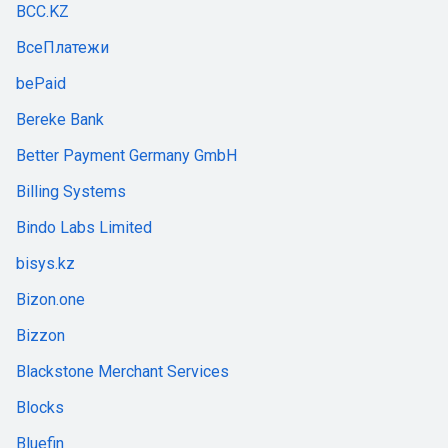
BCC.KZ
ВсеПлатежи
bePaid
Bereke Bank
Better Payment Germany GmbH
Billing Systems
Bindo Labs Limited
bisys.kz
Bizon.one
Bizzon
Blackstone Merchant Services
Blocks
Bluefin