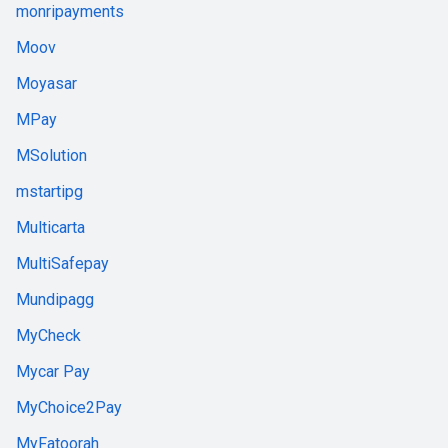
monripayments
Moov
Moyasar
MPay
MSolution
mstartipg
Multicarta
MultiSafepay
Mundipagg
MyCheck
Mycar Pay
MyChoice2Pay
MyFatoorah