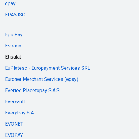
epay
EPAYJSC
EpicPay
Espago
Etisalat
EuPlatesc - Europayment Services SRL
Euronet Merchant Services (epay)
Evertec Placetopay S.A.S
Evervault
EveryPay S.A.
EVONET
EVOPAY