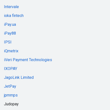
Intervale
ioka fintech
iPay.ua
iPay88
IPSI
iQmetrix
iVeri Payment Technologies
IXOPAY
JagoLink Limited
JetPay
jpmmps
Judopay