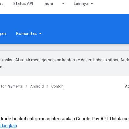
et
Status API
India
Lainnya
gan
Komunitas
knologi AI untuk menerjemahkan konten ke dalam bahasa pilihan And
n.
 for Payments
Android
Contoh
Ap
kode berikut untuk mengintegrasikan Google Pay API. Untuk me
i langkah
.