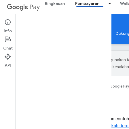
Ringkasan
Pembayaran
Wall
Pay
Google Pay for Payments
Android
Info
Beranda
Panduan
Referensi
Contoh
Dukun
Chat
Google menggunakan te
API
Terjemahan AI mungkin mengandung kesalaha
Beranda
Produk
Google Pay
Google Pay
Contoh
Anda dapat menggunakan kumpulan contoh 
tentang integrasi, lihat
tutorial langkah dem