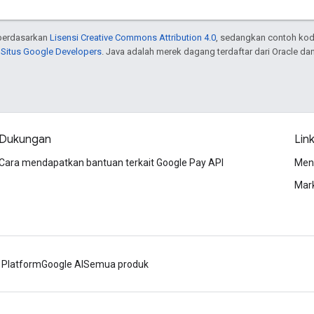
n berdasarkan
Lisensi Creative Commons Attribution 4.0
, sedangkan contoh kod
 Situs Google Developers
. Java adalah merek dagang terdaftar dari Oracle dan/
Dukungan
Link
Cara mendapatkan bantuan terkait Google Pay API
Men
Mar
 Platform
Google AI
Semua produk