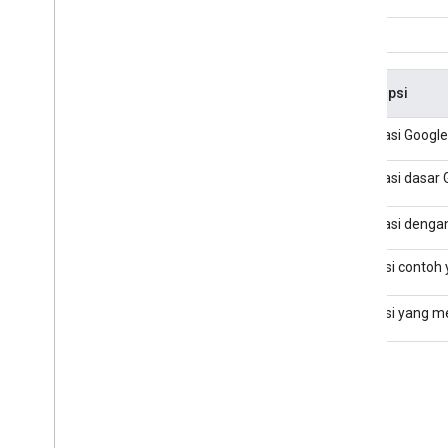
Gelar
Deskripsi
Coroutine Kotlin
Integrasi Googl
Integrasi dasar
Integrasi dasar 
Jetpack Compose
Integrasi denga
Membayar dari notifikasi
Aplikasi contoh 
Pengujian UI menyeluruh
Aplikasi yang m