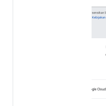
Kecuali dinyatakan lain, konten di halaman ini dilisensika
Untuk mengetahui informasi selengkapnya, lihat
Kebijakan
Terakhir diperbarui pada 2026-08-02 UTC.
Info Produk
Kebijakan Penggunaan yang Dapat Diterima
Persyaratan Layanan
Kebijakan Developer Google Play - Pembayaran
Android
Chrome
Firebase
Google Cloud