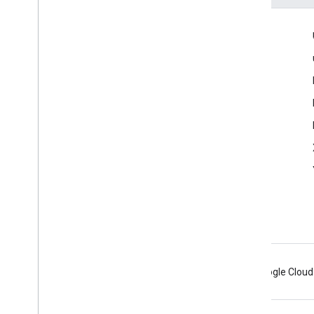
เข้าร่วม
Google Developer Program
Google Developer Groups
Google Developer Experts
Accelerators
Google Cloud & NVIDIA
Android
Chrome
Firebase
Google Cloud