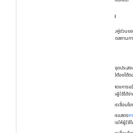
ลำดับอ็อกเต็ต
เวกเตอร์การทดสอบการเข้ารหัส
อุปกรณ์ BLE (รวมถึง LE Audio)
บทนำ
สตรีมข้อความ
สตรีมข้อความ
บริการจับคู่ด่วนข
ข้อมูลอุปกรณ์
ช่วยให้เกิดสถานก
การทํางานของอุปกรณ์
ขอขอบคุณ
ฟีเจอร์
เปลี่ยนความสามารถ
GFPS มีจุดประสงค
Extensions
โดยที่ผู้ใช้ต้องโต้
การแจ้งเตือนระดับแบตเตอรี่
ชื่อที่ปรับเปลี่ยนในแบบของคุณ
แสดงการแจ้ง
คีย์ของบัญชีย้อนหลัง
ต่อผู้ใช้ได้ง่
รหัสการตรวจสอบสิทธิ์ข้อความ
การเชื่อมโย
การเปลี่ยนช่องทางรับฟังเสียง
การควบคุมที่ได้ยินได้
การแสดง
กา
เครือข่ายศูนย์การค้นหา
เพื่อให้ผู้ใ
ข้อกำหนดของฟีเจอร์ของอุปกรณ์