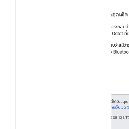
ภาคผนวก
ลำดับอ็อกเต็ต
บันทึกการเปลี่ยนแปลง
ชิปที่รองรับ
เมื่อช่องประกอบด้
คําถามที่พบบ่อยเกี่ยวกับการจับคู่ด่วน
ไปจนถึง Octet ที่ม
ปัญหาที่ทราบเกี่ยวกับฟีเจอร์จับคู่ด่วน
โปรดทราบว่าแม้ว่า
คู่มือผู้ใช้แอปโปรแกรมตรวจสอบ
หนดของ Bluetoot
คู่มือผู้ใช้ของโปรแกรมตรวจสอบเสียง
คู่มือผู้ใช้แอปโปรแกรมตรวจสอบ LE Audio
เนื้อหาของหน้าเว็บนี้ได้รับอนุ
รายละเอียดที่
นโยบายเว็บไซต์
อัปเดตล่าสุด 2025-08-13 UT