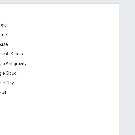
roid
ome
base
le AI Studio
le Antigravity
le Cloud
le Play
 all