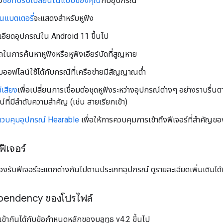
ง
ชื่อที่ปรับเปลี่ยนในแบบของคุณ
กับอุปกรณ์
นแบตเตอรี่
จะแสดงสำหรับหูฟัง
อียดอุปกรณ์ใน Android 11 ขึ้นไป
นการค้นหาหูฟังหรือหูฟังเอียร์บัดที่สูญหาย
บออฟไลน์ใช้ได้กับกรณีที่เครือข่ายมีสัญญาณต่ำ
์เสียง
เพื่อเปลี่ยนการเชื่อมต่อชุดหูฟังระหว่างอุปกรณ์ต่างๆ อย่างราบรื่น
์ที่มีลำดับความสำคัญ (เช่น สายเรียกเข้า)
วบคุมอุปกรณ์ Hearable
เพื่อให้การควบคุมการเข้าถึงฟีเจอร์ที่สำคัญขอ
ีเจอร์
รับฟีเจอร์จะแตกต่างกันไปตามประเภทอุปกรณ์ ดูรายละเอียดเพิ่มเติมได้ท
pendency ของโปรไฟล์
ข้ากันได้กับข้อกำหนดหลักของบลูทูธ v4.2 ขึ้นไป