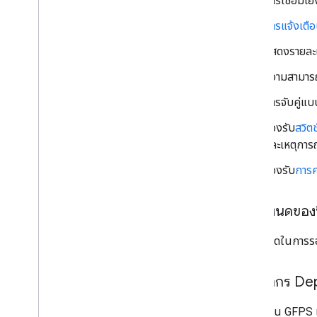
การเชื่อมโย
ภาพรวม
การแจ้งเตือ
ได้ยิน
Automotive
แสดงรายละเ
แท็กระบุตำแหน่ง
ความสามารถใ
การผสานรวม
การจับคู่แบ
แอปที่ใช้ร่วมกัน
รองรับ
สวิตช
การทํางานกับ Google และพาร์ทเนอร์
และเหตุการณ
บทบาทและความรับผิดชอบของระบบผสาน
รวม
รองรับ
การค
เนื้อหาจับคู่ด่วนและบันทึกทางเทคนิค
การจัดส่งอุปกรณ์ไปยัง Google
ข้อกำหนดของฟ
การรับรอง
ข้อกำหนดในการรอง
ขั้นตอนการรับรอง
จัดส่งอุปกรณ์ไปยังห้องทดลองของบุคคลที่
สาม
ทรัพยากร De
หลักเกณฑ์การรับรองการจับคู่ด่วน
การใช้งาน GFPS เ
หลักเกณฑ์การรับรองการสลับอุปกรณ์เสียง