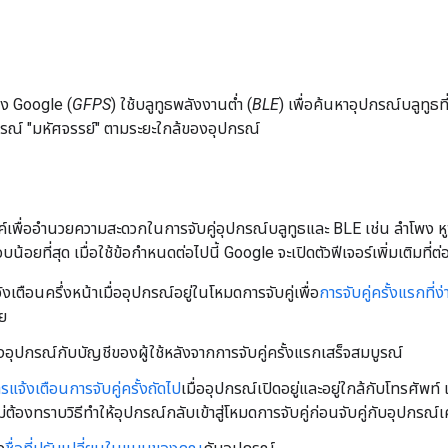
อง Google (
GFPS
) ใช้บลูทูธพลังงานต่ำ (
BLE
) เพื่อค้นหาอุปกรณ์บลูทูธที
ารณ์ "มหัศจรรย์" ตามระยะใกล้ของอุปกรณ์
์เพื่ออำนวยความสะดวกในการจับคู่อุปกรณ์บลูทูธและ BLE เช่น ลำโพง หู
ตอบน้อยที่สุด เมื่อใช้ข้อกำหนดต่อไปนี้ Google จะเปิดตัวฟีเจอร์เพิ่มเติมที่
เตือนครึ่งหน้าเมื่ออุปกรณ์อยู่ในโหมดการจับคู่เพื่อ
การจับคู่ครั้งแรกที่ง
าย
งอุปกรณ์กับบัญชีของผู้ใช้หลังจากการจับคู่ครั้งแรกเสร็จสมบูรณ์
รแจ้งเตือนการจับคู่ครั้งถัดไป
เมื่ออุปกรณ์เปิดอยู่และอยู่ใกล้กับโทรศัพท์ แ
ช้ไม่ต้องทราบวิธีทำให้อุปกรณ์กลับเข้าสู่โหมดการจับคู่ก่อนจับคู่กับอุปกรณ์เค