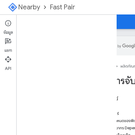
Nearby
Fast Pair
คำแนะนำ
คอนโซล
ข้อมูล
แชท
ภาพรวม
หน้าแรก
ผลิตภัณฑ
เริ่มต้นใช้งานฟีเจอร์จับคู่ด่วน
API
เริ่มต้นที่นี่สำหรับเครือข่ายศูนย์การค้นหา
บริการจั
ข้อกำหนดเฉพาะ
บทนำ
ในหน้านี้
การลงทะเบียนโมเดล
บทนำ
การกำหนดค่า
ฟีเจอร์
สัญญาณการโฆษณาของผู้ให้บริการ
ข้อกำหนดของฟีเ
ลักษณะเฉพาะของ GATT
ทรัพยากร Depe
ขั้นตอน