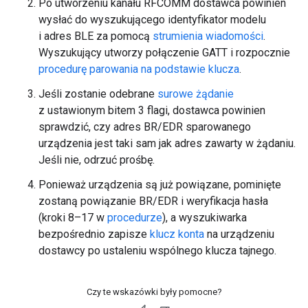
Po utworzeniu kanału RFCOMM dostawca powinien
wysłać do wyszukującego identyfikator modelu
i adres BLE za pomocą
strumienia wiadomości
.
Wyszukujący utworzy połączenie GATT i rozpocznie
procedurę parowania na podstawie klucza
.
Jeśli zostanie odebrane
surowe żądanie
z ustawionym bitem 3 flagi, dostawca powinien
sprawdzić, czy adres BR/EDR sparowanego
urządzenia jest taki sam jak adres zawarty w żądaniu.
Jeśli nie, odrzuć prośbę.
Ponieważ urządzenia są już powiązane, pominięte
zostaną powiązanie BR/EDR i weryfikacja hasła
(kroki 8–17 w
procedurze
), a wyszukiwarka
bezpośrednio zapisze
klucz konta
na urządzeniu
dostawcy po ustaleniu wspólnego klucza tajnego.
Czy te wskazówki były pomocne?