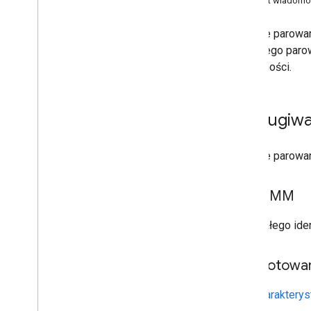
Format wiadomo
Procedura
Kryptograficzne wektory testowe
Szybkie parowan
Urządzenia BLE (w tym LE Audio)
Szybkiego parow
Strumień wiadomości
wiadomości.
Strumień wiadomości
Informacje z urządzenia
Działanie na urządzeniu
Obsługiwa
Podziękowania
Zmień możliwość
Szybkie parowan
Extensions
Powiadomienie o poziomie baterii
RFCOMM
Spersonalizowana nazwa
Klucz konta retro
Użyj stałego id
Kod uwierzytelniania wiadomości
Przełącznik dźwięku
Przygotowa
Elementy sterujące dźwiękiem
Sieć Centrum lokalizacji
Użyj
charaktery