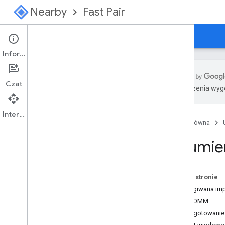
Nearby
Fast Pair
Przewodniki
Konsola
Informacje
Czat
Tłumaczenia wyge
Przegląd
Pierwsze kroki z Szybkim parowaniem
Interfejs API
Strona główna
Rozpocznij tutaj
,
aby dowiedzieć się
więcej o sieci Centrum lokalizacji
Strumie
Specyfikacja
Wprowadzenie
Na tej stronie
Rejestracja modelu
Obsługiwana imp
Konfiguracja
RFCOMM
Sygnał reklamowy reklamodawcy
Przygotowani
Charakterystyka GATT