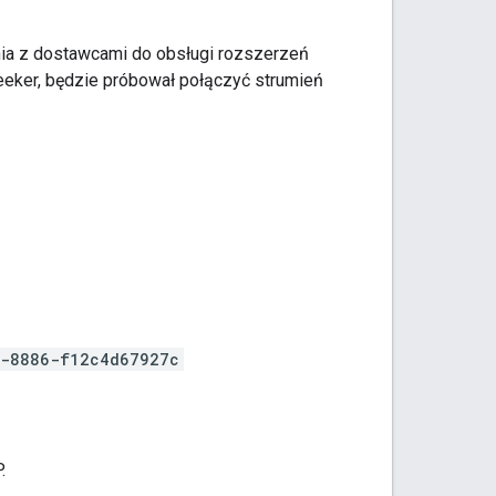
ia z dostawcami do obsługi rozszerzeń
eker, będzie próbował połączyć strumień
-8886-f12c4d67927c
.