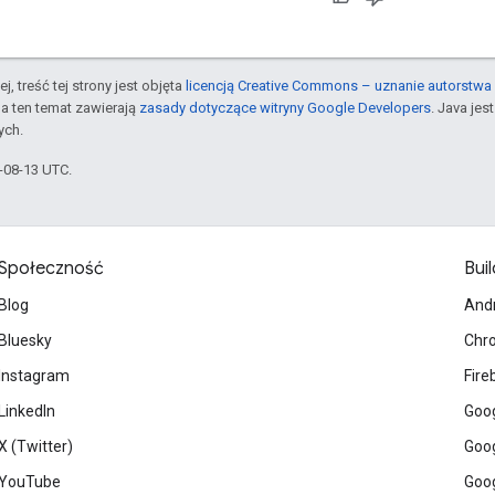
j, treść tej strony jest objęta
licencją Creative Commons – uznanie autorstwa 
a ten temat zawierają
zasady dotyczące witryny Google Developers
. Java je
ych.
5-08-13 UTC.
Społeczność
Buil
Blog
And
Bluesky
Chr
Instagram
Fire
LinkedIn
Goog
X (Twitter)
Goog
YouTube
Goog