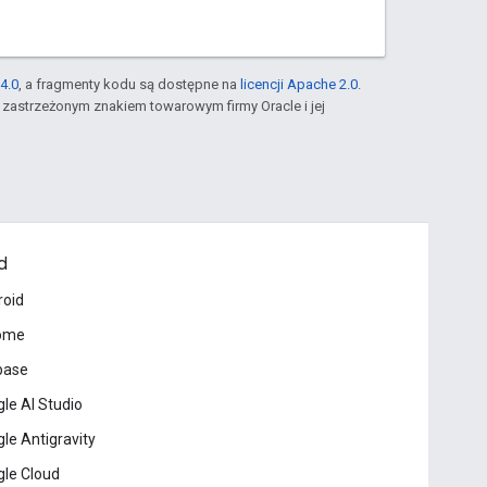
4.0
, a fragmenty kodu są dostępne na
licencji Apache 2.0
.
st zastrzeżonym znakiem towarowym firmy Oracle i jej
d
roid
ome
base
le AI Studio
le Antigravity
le Cloud