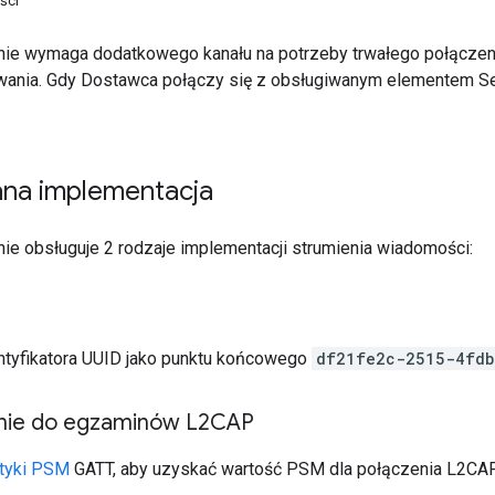
ści
ie wymaga dodatkowego kanału na potrzeby trwałego połączen
ania. Gdy Dostawca połączy się z obsługiwanym elementem Se
na implementacja
ie obsługuje 2 rodzaje implementacji strumienia wiadomości:
entyfikatora UUID jako punktu końcowego
df21fe2c-2515-4fdb
nie do egzaminów L2CAP
styki PSM
GATT, aby uzyskać wartość PSM dla połączenia L2CAP