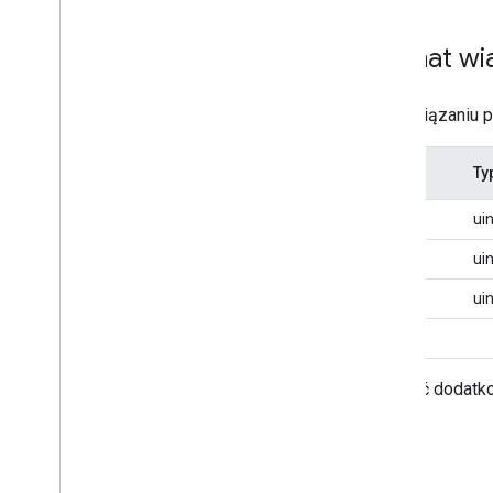
Wymagania dotyczące funkcji
urządzenia
Przegląd
Format wi
Słyszalne
Automotive
Po nawiązaniu p
Tagi lokalizatora
Integracje
Octet
Ty
Aplikacje towarzyszące
0
ui
Współpraca z Google i partnerami
1
ui
Role integratora systemu i obowiązki
2–3
ui
Materiały dotyczące szybkiego
parowania i informacje techniczne
4 – n
Wysyłanie urządzeń do Google
Długość dodatko
Certyfikacja
Proces certyfikacji
Dostawa urządzeń do Laboratorium
innych firm