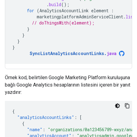
.
build
();
for
(
AnalyticsAccountLink
element
:
marketingplatformAdminServiceClient
.
list
// doThingsWith(element);
}
}
}
}
SyncListAnalyticsAccountLinks
.
java
Örnek kod, belirtilen Google Marketing Platform kuruluşuna
bağlı Google Analytics hesaplarının listesini içeren bir yanıt
yazdırır:
{
"analyticsAccountLinks"
:
[
{
"name"
:
"organizations/0a123456789-wxyz/anal
"analyticsAccount"
:
"analyticsadmin.googleap