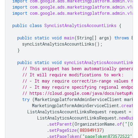
import
com.google.ads.marketingplatform.admin.v1al
import
com.google.ads.marketingplatform.admin.v1al
import
com.google.ads.marketingplatform.admin.v1al
public
class
SyncListAnalyticsAccountLinks
{
public
static
void
main
(
String
[]
args
)
throws
Ex
syncListAnalyticsAccountLinks
();
}
public
static
void
syncListAnalyticsAccountLinks
// This snippet has been automatically generat
// It will require modifications to work:
// - It may require correct/in-range values fo
// - It may require specifying regional endpoi
// https://cloud.google.com/java/docs/setup#co
try
(
MarketingplatformAdminServiceClient
marke
MarketingplatformAdminServiceClient
.
create
ListAnalyticsAccountLinksRequest
request
=
ListAnalyticsAccountLinksRequest
.
newBuil
.
setParent
(
OrganizationName
.
of
(
"[ORG
.
setPageSize
(
883849137
)
.
setPageToken
(
"pageToken873572522"
)