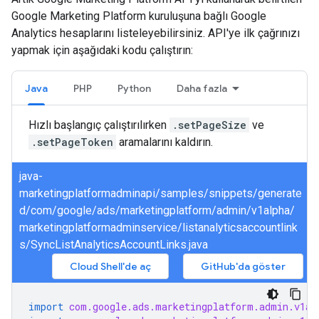
Google Marketing Platform kuruluşuna bağlı Google
Analytics hesaplarını listeleyebilirsiniz. API'ye ilk çağrınızı
yapmak için aşağıdaki kodu çalıştırın:
Java
PHP
Python
Daha fazla
Hızlı başlangıç çalıştırılırken
.setPageSize
ve
.setPageToken
aramalarını kaldırın.
java-
marketingplatformadminapi/samples/snippets/generate
d/com/google/ads/marketingplatform/admin/v1alpha/
marketingplatformadminservice/listanalyticsaccountlink
s/SyncListAnalyticsAccountLinks.java
Cloud Shell'de aç
GitHub'da göster
import
com.google.ads.marketingplatform.admin.v1al