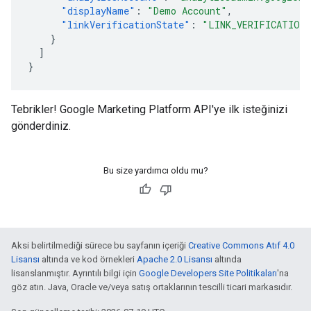
"displayName"
:
"Demo Account"
,
"linkVerificationState"
:
"LINK_VERIFICATION
}
]
}
Tebrikler! Google Marketing Platform API'ye ilk isteğinizi
gönderdiniz.
Bu size yardımcı oldu mu?
Aksi belirtilmediği sürece bu sayfanın içeriği
Creative Commons Atıf 4.0
Lisansı
altında ve kod örnekleri
Apache 2.0 Lisansı
altında
lisanslanmıştır. Ayrıntılı bilgi için
Google Developers Site Politikaları
'na
göz atın. Java, Oracle ve/veya satış ortaklarının tescilli ticari markasıdır.