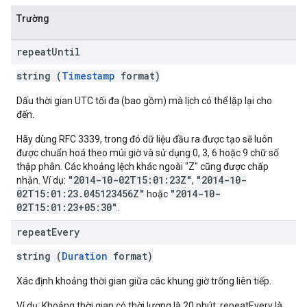
Trường
repeat
Until
string (
Timestamp
format)
Dấu thời gian UTC tối đa (bao gồm) mà lịch có thể lặp lại cho
đến.
Hãy dùng RFC 3339, trong đó dữ liệu đầu ra được tạo sẽ luôn
được chuẩn hoá theo múi giờ và sử dụng 0, 3, 6 hoặc 9 chữ số
thập phân. Các khoảng lệch khác ngoài "Z" cũng được chấp
"2014-10-02T15:01:23Z"
"2014-10-
nhận. Ví dụ:
,
02T15:01:23.045123456Z"
"2014-10-
hoặc
02T15:01:23+05:30"
.
repeat
Every
string (
Duration
format)
Xác định khoảng thời gian giữa các khung giờ trống liên tiếp.
Ví dụ: Khoảng thời gian có thời lượng là 20 phút, repeatEvery là