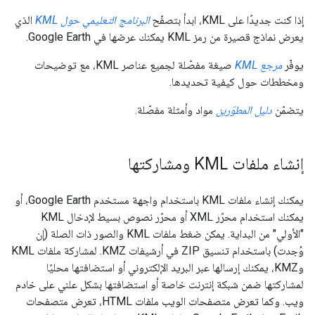
إذا كنت جديدًا على KML، ابدأ بتصفّح
البرنامج التعليمي حول KML
الذي
يعرض نماذج قصيرة من رمز KML يمكنك عرضها في Google Earth.
يوفّر
مرجع KML
صيغة مفصّلة لجميع عناصر KML، مع توضيحات
ومخططات حول كيفية تحديدها.
يتضمّن
دليل المطوّرين
مواد وأمثلة مفصّلة.
إنشاء ملفات KML ومشاركتها
يمكنك إنشاء ملفات KML باستخدام واجهة مستخدم Google Earth، أو
يمكنك استخدام محرّر XML أو محرّر نصوص بسيط لإدخال KML
"الأولي" من البداية. يمكن ضغط ملفات KML والصور ذات الصلة (إن
وُجدت) باستخدام تنسيق ZIP في أرشيفات KMZ. لمشاركة ملفات KML
وKMZ، يمكنك إرسالها عبر البريد الإلكتروني أو استضافتها محليًا
لمشاركتها ضمن شبكة إنترنت خاصة أو استضافتها بشكل علني على خادم
ويب. وكما تعرض متصفحات الويب ملفات HTML، تعرض متصفحات