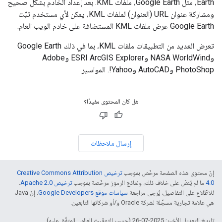
Earth، مثل Google Earth، ملفات KML. بعد إعداد الخادم بشكل صحيح
ومشاركة عنوان URL (العنوان) لملفات KML، يمكن لأي مستخدم ثبّت
Google Earth عرض ملفات KML المستضافة على خادم الويب العام.
تعرض العديد من التطبيقات ملفات KML، بما في ذلك Google Earth
وNASA WorldWind وESRI ArcGIS Explorer وAdobe
PhotoShop وAutoCAD وYahoo!. المواسير
هل كان المحتوى مفيدًا؟
إرسال ملاحظات
إنّ محتوى هذه الصفحة مرخّص بموجب
ترخيص Creative Commons Attribution
4.0‏
ما لم يُنصّ على خلاف ذلك، ونماذج الرموز مرخّصة بموجب
ترخيص Apache 2.0‏
.
للاطّلاع على التفاصيل، يُرجى مراجعة
سياسات موقع Google Developers‏
. إنّ Java
هي علامة تجارية مسجَّلة لشركة Oracle و/أو شركائها التابعين.
تاريخ التعديل الأخير: 2025-07-26 (حسب التوقيت العالمي المتفَّق عليه)