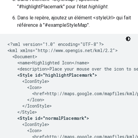
"#highlightPlacemark" pour l'état
highlight
.
Dans le repère, ajoutez un élément <styleUrl> qui fait
référence à "#exampleStyleMap".
<?xml version="1.0" encoding="UTF-8"?>
<kml xmlns="http://www.opengis.net/kml/2.2">
  <Document>
    <name>Highlighted Icon</name>
    <description>Place your mouse over the icon to s
<Style id="highlightPlacemark">
      <IconStyle>
        <Icon>
          <href>http://maps.google.com/mapfiles/kml/
        </Icon>
      </IconStyle>
    </Style>
<Style id="normalPlacemark">
      <IconStyle>
        <Icon>
          <href>http://maps.google.com/mapfiles/kml/