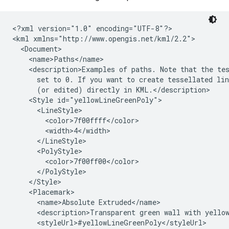
<?xml version="1.0" encoding="UTF-8"?>
<kml xmlns="http://www.opengis.net/kml/2.2">

  <Document>
    <name>Paths</name>
    <description>Examples of paths. Note that the te
      set to 0. If you want to create tessellated li
      (or edited) directly in KML.</description>

    <Style id="yellowLineGreenPoly">
      <LineStyle>
        <color>7f00ffff</color>
        <width>4</width>
      </LineStyle>
      <PolyStyle>
        <color>7f00ff00</color>
      </PolyStyle>
    </Style>

    <Placemark>
      <name>Absolute Extruded</name>
      <description>Transparent green wall with yello
      <styleUrl>#yellowLineGreenPoly</styleUrl>