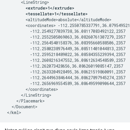
      <LineString>
<extrude>1</extrude>
        <tessellate>1</tessellate>
        <altitudeMode>absolute</altitudeMode>
        <coordinates> -112.2550785337791,36.079549521
          -112.2549277039738,36.08117083492122,2357
          -112.2552505069063,36.08260761307279,2357
          -112.2564540158376,36.08395660588506,2357
          -112.2580238976449,36.08511401044813,2357
          -112.2595218489022,36.08584355239394,2357
          -112.2608216347552,36.08612634548589,2357
          -112.262073428656,36.08626019085147,2357
          -112.2633204928495,36.08621519860091,2357
          -112.2644963846444,36.08627897945274,2357
          -112.2656969554589,36.08649599090644,2357 

        </coordinates>
      </LineString>

    </Placemark>
  </Document>

</kml>