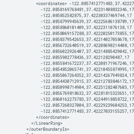
            <coordinates> -122.0857412771483,37.42227
              -122.0858169768481,37.42231408832346,17
              -122.085852582875,37.42230337469744,17
              -122.0858799945639,37.42225686138789,17
              -122.0858860101409,37.4222311076138,17
              -122.0858069157288,37.42220250173855,17
              -122.0858379542653,37.42214027058678,17
              -122.0856732640519,37.42208690214408,17
              -122.0856022926407,37.42214885429042,17
              -122.0855902778436,37.422128290487,17
              -122.0855841672237,37.42208171967246,17
              -122.0854852065741,37.42210455874995,17
              -122.0855067264352,37.42214267949824,17
              -122.0854430712915,37.42212783846172,17
              -122.0850990714904,37.42251282407603,17
              -122.0856769818632,37.42281815323651,17
              -122.0860162273783,37.42244918858722,17
              -122.0857260327004,37.42229239604253,17
              -122.0857412771483,37.42227033155257,17
            </coordinates>
          </LinearRing>
        </outerBoundaryIs>