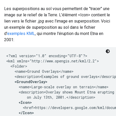
Les superpositions au sol vous permettent de "tracer" une
image sur le relief de la Terre. L'élément <Icon> contient le
lien vers le fichier
.jpg
avec l'image en superposition. Voici
un exemple de superposition au sol dans le fichier
d'
exemples KML
, qui montre l'éruption du mont Etna en
2001:
<?xml version="1.0" encoding="UTF-8"?>
<kml xmlns="http://www.opengis.net/kml/2.2">

  <Folder>
    <name>Ground Overlays</name>
    <description>Examples of ground overlays</descri
<GroundOverlay>
      <name>Large-scale overlay on terrain</name>
      <description>Overlay shows Mount Etna erupting 
          on July 13th, 2001.</description>
<Icon>
        <href>https://developers.google.com/kml/docu
</Icon>