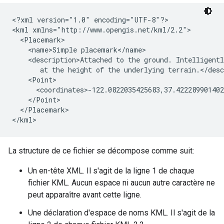
<?xml version="1.0" encoding="UTF-8"?>
<kml xmlns="http://www.opengis.net/kml/2.2">

  <Placemark>
    <name>Simple placemark</name>
    <description>Attached to the ground. Intelligentl
       at the height of the underlying terrain.</desc
    <Point>
      <coordinates>-122.0822035425683,37.422289901402
    </Point>
  </Placemark>

</kml>
La structure de ce fichier se décompose comme suit:
Un en-tête XML. Il s'agit de la ligne 1 de chaque
fichier KML. Aucun espace ni aucun autre caractère ne
peut apparaître avant cette ligne.
Une déclaration d'espace de noms KML. Il s'agit de la