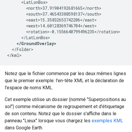
      <LatLonBox>
        <north>37.91904192681665</north>
        <south>37.46543388598137</south>
        <east>15.35832653742206</east>
        <west>14.60128369746704</west>
        <rotation>-0.1556640799496235</rotation>
      </LatLonBox>
</GroundOverlay>
  </Folder>

Notez que le fichier commence par les deux mêmes lignes
que le premier exemple: l'en-tête XML et la déclaration de
l'espace de noms KML.
Cet exemple utilise un dossier (nommé "Superpositions au
sol") comme mécanisme de regroupement et d'étiquetage
de son contenu. Notez que le dossier s'affiche dans le
panneau "Lieux" lorsque vous chargez les
exemples KML
dans Google Earth.