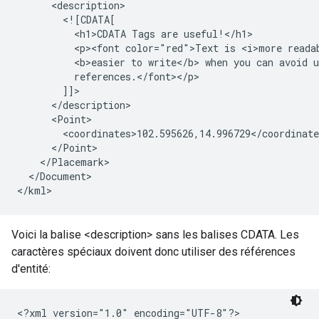
      <description>

        <![CDATA[

          <h1>CDATA Tags are useful!</h1>

          <p><font color="red">Text is <i>more readab
          <b>easier to write</b> when you can avoid u
          references.</font></p>

        ]]>

      </description>

      <Point>

        <coordinates>102.595626,14.996729</coordinate
      </Point>

    </Placemark>

  </Document>

Voici la balise <description> sans les balises CDATA. Les
caractères spéciaux doivent donc utiliser des références
d'entité:
<?xml version="1.0" encoding="UTF-8"?>