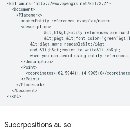
<kml xmlns="http://www.opengis.net/kml/2.2">

  <Document>

    <Placemark>

      <name>Entity references example</name>

      <description>

	        &lt;h1&gt;Entity references are hard to type!&lt;/h1&gt;

	        &lt;p&gt;&lt;font color="green"&gt;Text is 

          &lt;i&gt;more readable&lt;/i&gt; 

          and &lt;b&gt;easier to write&lt;/b&gt; 

          when you can avoid using entity references.
      </description>

      <Point>

        <coordinates>102.594411,14.998518</coordinate
      </Point>

    </Placemark>

  </Document>

</kml>
Superpositions au sol