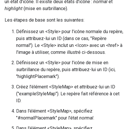
un état d'icône. Il existe deux états d'icône :
normal
et
highlight
(mise en surbrillance).
Les étapes de base sont les suivantes:
Définissez un <Style> pour l'icône normale du repère,
puis attribuez-lui un ID (dans ce cas, "Repère
normal"). Le <Style> inclut un <Icon> avec un <href> à
l'image à utiliser, comme illustré ci-dessous.
Définissez un <Style> pour l'icône de mise en
surbrillance du repère, puis attribuez-lui un ID (ici,
"highlightPlacemark").
Créez l'élément <StyleMap> et attribuez-lui un ID
("exampleStyleMap"). Le repère fait référence à cet
ID.
Dans l'élément <StyleMap>, spécifiez
"#normalPlacemark" pour l'état
normal
.
Dans l'élément <StyleMap>, spécifiez