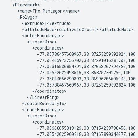
  <Placemark>
    <name>The Pentagon</name>
    <Polygon>
      <extrude>1</extrude>
      <altitudeMode>relativeToGround</altitudeMode>
      <outerBoundaryIs>
        <LinearRing>
          <coordinates>
            -77.05788457660967,38.87253259892824,100 
            -77.05465973756702,38.87291016281703,100 
            -77.05315536854791,38.87053267794386,100 
            -77.05552622493516,38.868757801256,100 
            -77.05844056290393,38.86996206506943,100 
            -77.05788457660967,38.87253259892824,100
          </coordinates>
        </LinearRing>
      </outerBoundaryIs>
      <innerBoundaryIs>
        <LinearRing>
          <coordinates>
            -77.05668055019126,38.87154239798456,100 
            -77.05542625960818,38.87167890344077,100 