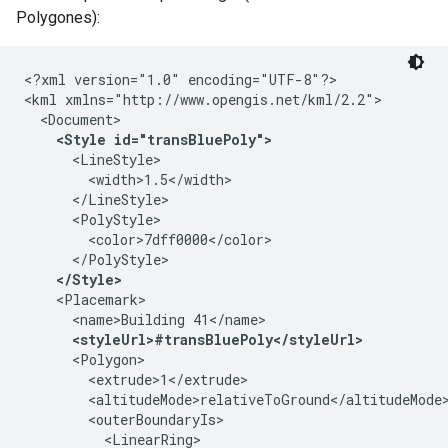
Polygones):
<?xml version="1.0" encoding="UTF-8"?>
<kml xmlns="http://www.opengis.net/kml/2.2">
  <Document>
<Style id="transBluePoly">
      <LineStyle>
        <width>1.5</width>
      </LineStyle>
      <PolyStyle>
        <color>7dff0000</color>
      </PolyStyle>
</Style>
    <Placemark>
      <name>Building 41</name>
<styleUrl>#transBluePoly</styleUrl>
      <Polygon>
        <extrude>1</extrude>
        <altitudeMode>relativeToGround</altitudeMode
        <outerBoundaryIs>
          <LinearRing>