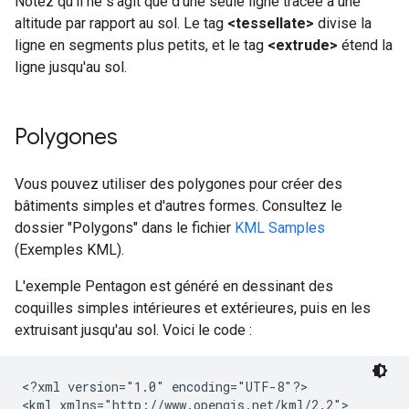
Notez qu'il ne s'agit que d'une seule ligne tracée à une
altitude par rapport au sol. Le tag
<tessellate>
divise la
ligne en segments plus petits, et le tag
<extrude>
étend la
ligne jusqu'au sol.
Polygones
Vous pouvez utiliser des polygones pour créer des
bâtiments simples et d'autres formes. Consultez le
dossier "Polygons" dans le fichier
KML Samples
(Exemples KML).
L'exemple Pentagon est généré en dessinant des
coquilles simples intérieures et extérieures, puis en les
extruisant jusqu'au sol. Voici le code :
<?xml version="1.0" encoding="UTF-8"?>
<kml xmlns="http://www.opengis.net/kml/2.2">
