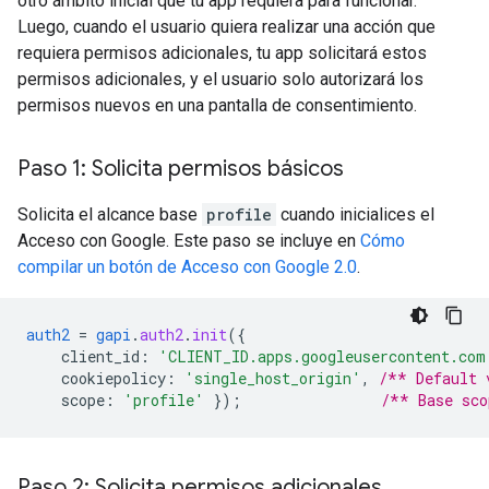
otro ámbito inicial que tu app requiera para funcionar.
Luego, cuando el usuario quiera realizar una acción que
requiera permisos adicionales, tu app solicitará estos
permisos adicionales, y el usuario solo autorizará los
permisos nuevos en una pantalla de consentimiento.
Paso 1: Solicita permisos básicos
Solicita el alcance base
profile
cuando inicialices el
Acceso con Google. Este paso se incluye en
Cómo
compilar un botón de Acceso con Google 2.0
.
auth2
=
gapi
.
auth2
.
init
(
{
client_id
:
'CLIENT_ID.apps.googleusercontent.com
cookiepolicy
:
'single_host_origin'
,
/** Default 
scope
:
'profile'
}
);
/** Base sco
Paso 2: Solicita permisos adicionales