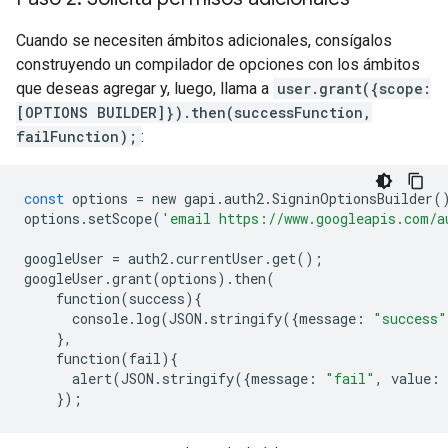
Cuando se necesiten ámbitos adicionales, consígalos
construyendo un compilador de opciones con los ámbitos
que deseas agregar y, luego, llama a
user.grant({scope:
[OPTIONS BUILDER]}).then(successFunction,
failFunction);
:
const
options
=
new
gapi
.
auth2
.
SigninOptionsBuilder
(
options
.
setScope
(
'email https://www.googleapis.com/a
googleUser
=
auth2
.
currentUser
.
get
();
googleUser
.
grant
(
options
)
.
then
(
function
(
success
){
console
.
log
(
JSON
.
stringify
({
message
:
"success"
},
function
(
fail
){
alert
(
JSON
.
stringify
({
message
:
"fail"
,
value
:
});