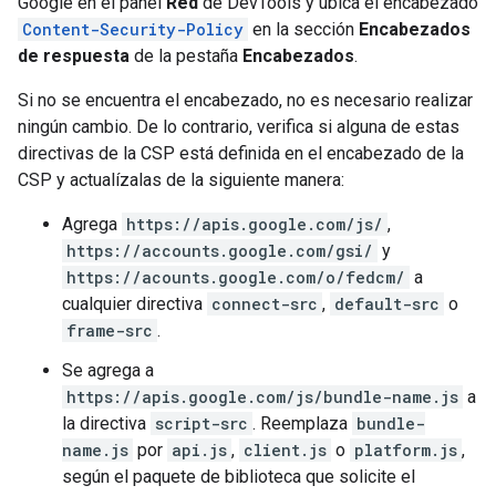
Google en el panel
Red
de DevTools y ubica el encabezado
Content-Security-Policy
en la sección
Encabezados
de respuesta
de la pestaña
Encabezados
.
Si no se encuentra el encabezado, no es necesario realizar
ningún cambio. De lo contrario, verifica si alguna de estas
directivas de la CSP está definida en el encabezado de la
CSP y actualízalas de la siguiente manera:
Agrega
https://apis.google.com/js/
,
https://accounts.google.com/gsi/
y
https://acounts.google.com/o/fedcm/
a
cualquier directiva
connect-src
,
default-src
o
frame-src
.
Se agrega a
https://apis.google.com/js/bundle-name.js
a
la directiva
script-src
. Reemplaza
bundle-
name.js
por
api.js
,
client.js
o
platform.js
,
según el paquete de biblioteca que solicite el