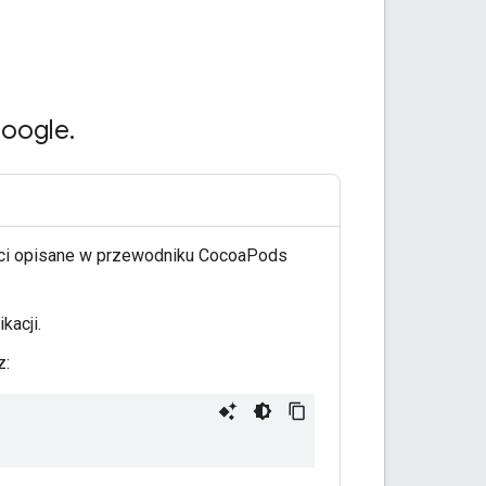
Google
.
ści opisane w przewodniku CocoaPods
kacji.
z: