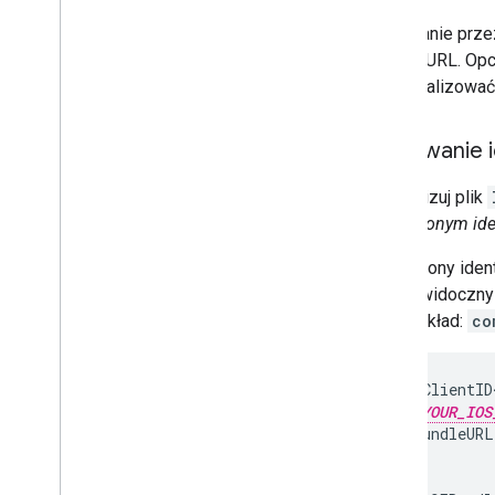
Logowanie przez
adresu URL. Opc
zoptymalizować
Dodawanie i
Zaktualizuj plik
odwróconym iden
Odwrócony identy
on też widoczny 
Na przykład:
co
<key>GIDClientID<
<string>
YOUR_IOS
<key>CFBundleURL
<array>

  <dict>
