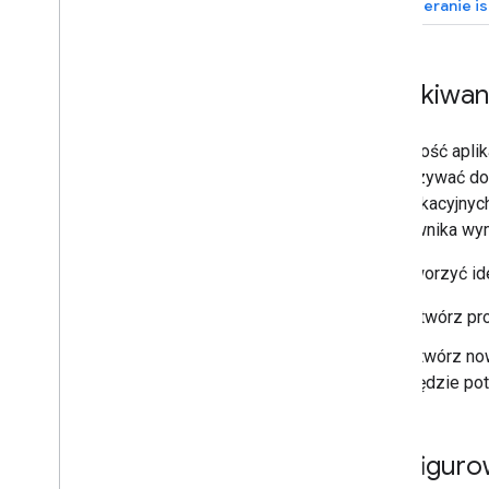
Pobieranie is
Uzyskiwani
Większość aplik
przekazywać do
identyfikacyjny
użytkownika wyma
Aby utworzyć ide
Otwórz pr
Utwórz now
będzie pot
Konfigurow