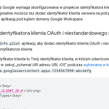
 Google wymaga skonfigurowania w projekcie identyfikatora kl
jonalnie możesz też dodać identyfikator klienta serwera na pot
 aplikację pod kątem domeny Google Workspace.
dentyfikatora klienta OAuth i niestandardoweg
Info.plist
aplikacji, aby dodać
identyfikator klienta OAuth
i ni
tyfikatorze klienta
.
fikator klienta to Twój identyfikator klienta, w którym odwróco
w sekcji „
schemat URI adresu URL iOS
” podczas
wybierania w k
m.googleusercontent.apps.1234567890-abcdefg
/key>

_CLIENT_ID
</string>

Types</key>
