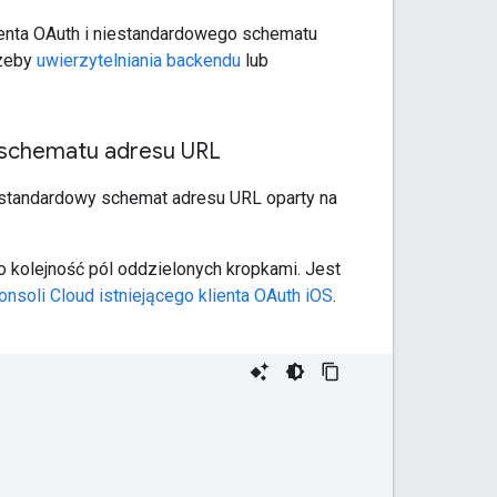
ienta OAuth i niestandardowego schematu
rzeby
uwierzytelniania backendu
lub
o schematu adresu URL
estandardowy schemat adresu URL oparty na
no kolejność pól oddzielonych kropkami. Jest
onsoli Cloud istniejącego klienta OAuth iOS
.