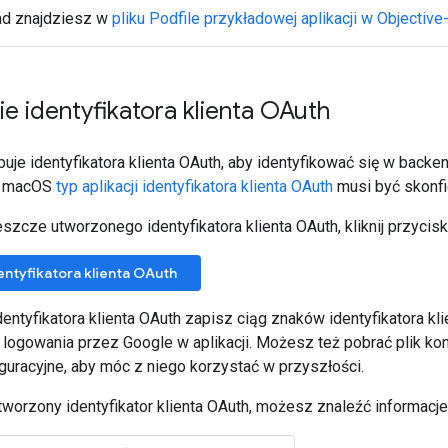
ad znajdziesz w
pliku Podfile przykładowej aplikacji w Objective
e identyfikatora klienta OAuth
buje identyfikatora klienta OAuth, aby identyfikować się w back
 i macOS
typ aplikacji identyfikatora klienta OAuth
musi być skonfi
eszcze utworzonego identyfikatora klienta OAuth, kliknij przycisk 
entyfikatora klienta OAuth
entyfikatora klienta OAuth zapisz ciąg znaków identyfikatora kli
logowania przez Google w aplikacji. Możesz też pobrać plik konf
iguracyjne, aby móc z niego korzystać w przyszłości.
tworzony identyfikator klienta OAuth, możesz znaleźć informacje 