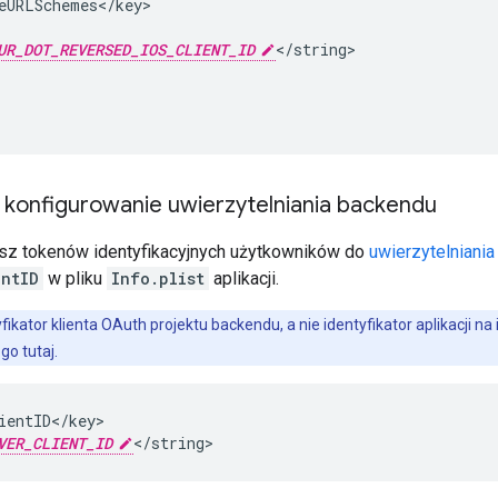
eURLSchemes</key>

UR_DOT_REVERSED_IOS_CLIENT_ID
</string>

: konfigurowanie uwierzytelniania backendu
esz tokenów identyfikacyjnych użytkowników do
uwierzytelniani
entID
w pliku
Info.plist
aplikacji.
yfikator klienta OAuth projektu backendu, a nie identyfikator aplikacji 
 go tutaj.
ientID</key>

VER_CLIENT_ID
</string>