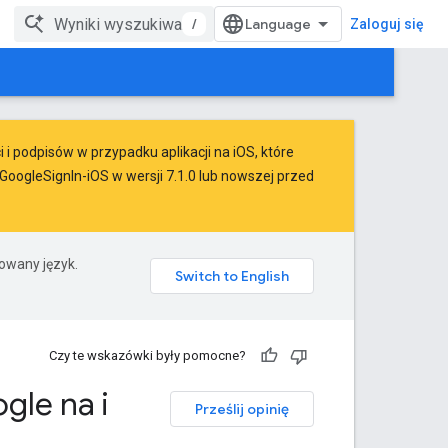
/
Zaloguj się
i podpisów w przypadku aplikacji na iOS, które
oogleSignIn-iOS w wersji 7.1.0 lub nowszej przed
rowany język.
Czy te wskazówki były pomocne?
gle na i
Prześlij opinię