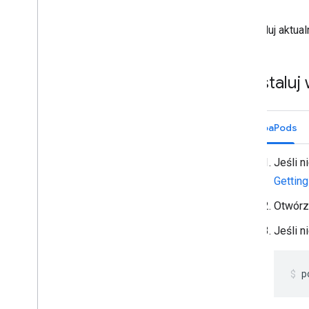
Zainstaluj aktua
Zainstaluj
CocoaPods
Jeśli 
Getting
Otwórz 
Jeśli n
p