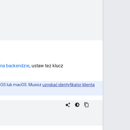
a na backendzie
, ustaw też klucz
na iOS lub macOS. Musisz
uzyskać identyfikator klienta