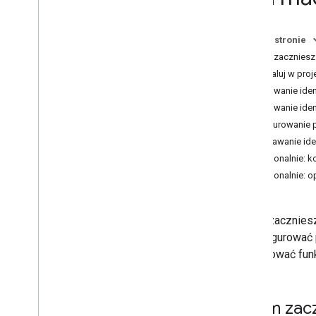
Aktualizacja Logowania przez
Google na i
OS
Na tej stronie
Przewodnik po szybkiej migracji po
zalogowaniu się przez Google
Zanim zaczniesz
Zainstaluj w pro
Codelabs
Uzyskiwanie iden
Logowanie przez Google na i
OS
Uzyskiwanie iden
Konfigurowanie p
Informacje o wersjach
Dodawanie iden
Informacje o wersji pakietów SDK do
Opcjonalnie: k
logowania przez Google na i
OS i mac
Opcjonalnie: 
OS
Logowanie przez Google na i
OS w
Zanim zaczniesz
Git
Hub
i skonfigurować 
Git
Hub
zintegrować fun
Zanim zac