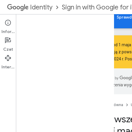
Sign in with Google for 
Identity
Rozpocznij
Autoryzacja konta Google na iOS
Sprawdz
Informacje
Ważne:
od
1 maja 
Czat
korzystają z pows
1 maja 2024 r. Po
Dodawanie funkcji logowania się
przez Google do aplikacji
Interfejs API
Integracja Logowania przez Google z
aplikacją na i
OS lub mac
OS
Pobieranie informacji o profilu
Tłumaczenia wyge
Uwierzytelnianie za pomocą serwera
backendu
Anulowanie tokenów dostępu i
Strona główna
odłączanie aplikacji
Przygotowanie do wymagań firmy
Pierwsz
Apple dotyczących ujawniania
informacji w App Store
OS i ma