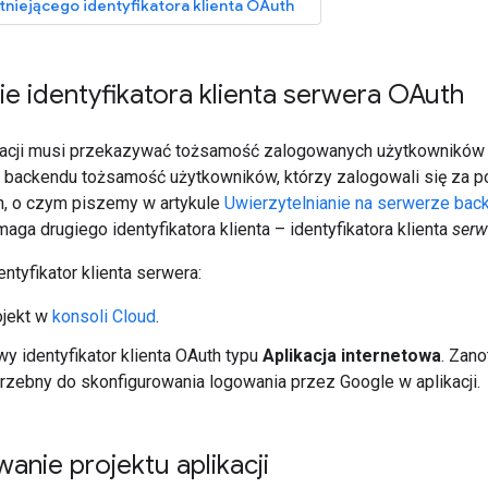
tniejącego identyfikatora klienta OAuth
e identyfikatora klienta serwera OAuth
acji musi przekazywać tożsamość zalogowanych użytkowników 
 backendu tożsamość użytkowników, którzy zalogowali się za 
ch, o czym piszemy w artykule
Uwierzytelnianie na serwerze bac
ga drugiego identyfikatora klienta – identyfikatora klienta
serw
ntyfikator klienta serwera:
ojekt w
konsoli Cloud
.
y identyfikator klienta OAuth typu
Aplikacja internetowa
. Zano
rzebny do skonfigurowania logowania przez Google w aplikacji.
anie projektu aplikacji