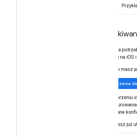
Przykł
Uzyskiwani
Aplikacja potrze
aplikacji na iOS
Jeśli nie masz j
Tworzenie id
Po utworzeniu id
skonfigurowania 
i inne dane konf
Jeśli masz już u