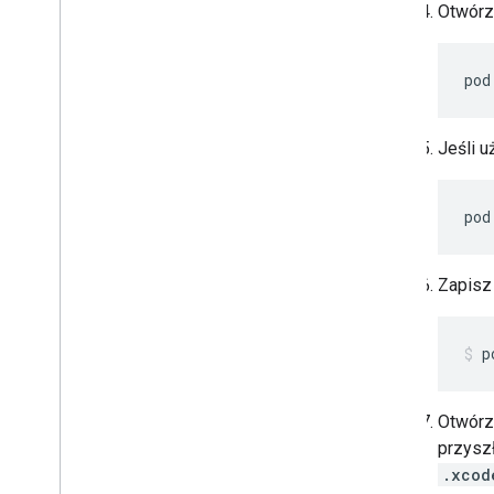
Otwórz 
pod
Jeśli u
pod
Zapisz 
p
Otwórz
przyszł
.xcod