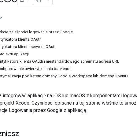
jekcie zależności logowania przez Google.
tyfikatora klienta OAuth
tyfikatora klienta serwera OAuth
rojektu aplikacji
tyfikatora klienta OAuth i niestandardowego schematu adresu URL
onfigurowanie uwierzytelniania backendu
optymalizacja pod kątem domeny Google Workspace lub domeny OpenID
 integrować aplikację na iOS lub macOS z komponentami logowa
projekt Xcode. Czynności opisane na tej stronie właśnie to umoż
kcje Logowania przez Google z aplikacją.
zniesz