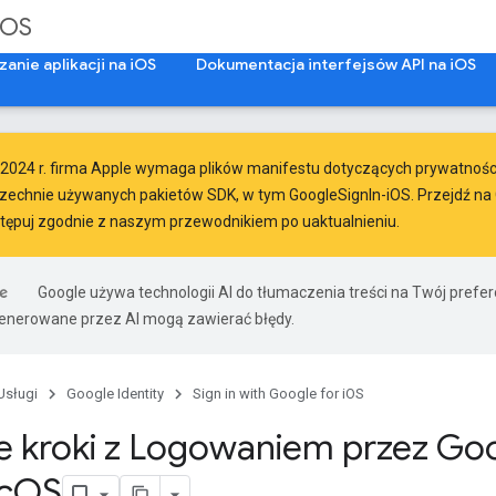
iOS
anie aplikacji na iOS
Dokumentacja interfejsów API na iOS
2024 r.
firma Apple
wymaga
plików manifestu dotyczących prywatności 
zechnie używanych pakietów SDK, w tym GoogleSignIn-iOS. Przejdź na G
stępuj zgodnie z
naszym przewodnikiem po uaktualnieniu
.
Google używa technologii AI do tłumaczenia treści na Twój prefe
nerowane przez AI mogą zawierać błędy.
Usługi
Google Identity
Sign in with Google for iOS
e kroki z Logowaniem przez Goo
c
OS