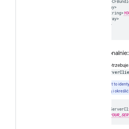
    <key>CFBundl
    <array>

      <string>
YO
    </array>

  </dict>

</array>
Opcjonalnie
Jeśli potrzebuj
GIDServerCli
Uwaga:
jest to ident
serwera OAuth
i określić
<key>GIDServerCl
<string>
YOUR_SER