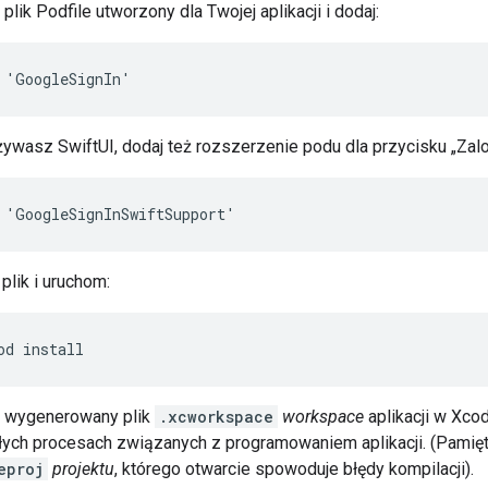
plik Podfile utworzony dla Twojej aplikacji i dodaj:
 'GoogleSignIn'
żywasz SwiftUI, dodaj też rozszerzenie podu dla przycisku „Zalo
 'GoogleSignInSwiftSupport'
plik i uruchom:
od install
 wygenerowany plik
.xcworkspace
workspace
aplikacji w Xco
ych procesach związanych z programowaniem aplikacji. (Pamiętaj
eproj
projektu
, którego otwarcie spowoduje błędy kompilacji).