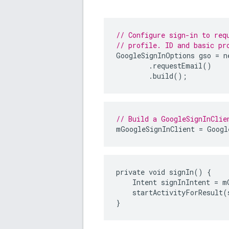
// Configure sign-in to req
// profile. ID and basic pr
GoogleSignInOptions
gso
=
n
.
requestEmail
()
.
build
();
// Build a GoogleSignInClie
mGoogleSignInClient
=
Googl
private void signIn() {

    Intent signInIntent = m
    startActivityForResult(
}