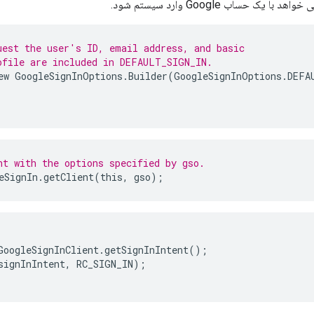
حساب Google وارد سیستم شود.
uest the user's ID, email address, and basic
ofile are included in DEFAULT_SIGN_IN.
ew
GoogleSignInOptions
.
Builder
(
GoogleSignInOptions
.
DEFA
nt with the options specified by gso.
eSignIn
.
getClient
(
this
,
gso
);
GoogleSignInClient.getSignInIntent();

signInIntent, RC_SIGN_IN);
