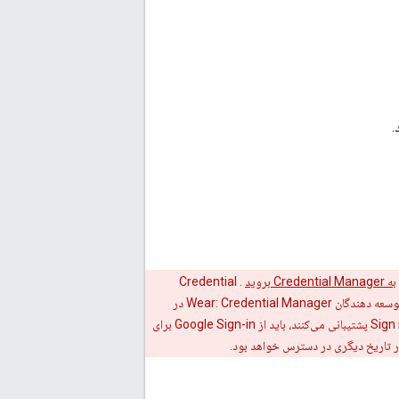
به Credential Manager بروید
. Credential
Manager از کلید عبور، رمز عبور و احراز هویت یکپارچه (مانند ورود به سیستم با Google)، امنیت قوی‌تر و تجربه کاربری سازگارتر پشتیبانی می‌کند. برای توسعه دهندگان Wear: Credential Manager در
Wear OS 5.1 و نسخه های بعدی در ساعت های انتخابی پشتیبانی می شود. برنامه‌نویسانی که فعالانه از دستگاه‌های Wear OS 3، 4 و 5.0 با Sign in with Google پشتیبانی می‌کنند، باید از Google Sign-in برای