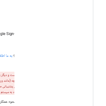
مراحل بعدی
اگر می‌خواهید ببینید چگونه می‌توانید Google Sign-In را در برنامه خود پیاده‌سازی کنید، به راهنمای پیاده‌سازی ما نگاهی بیندازید.
Sign-In را به برنامه خود اضافه کنید
تجربه خوبی داشتی؟ به مشکل بر بخورید؟
به ما اطل
،
هشدار:
Google Sign-In برای Android قدیمی است و دیگر پشتیبانی نمی‌شود. برای اطمینان از امنیت و قابلیت استفاده مداوم برنامه خود، همین امروز
Android برای برنامه‌های Wear خود استفاده کنند. ورود به سیستم با پشتیبانی Google در APIهای Credential Manager برای این نسخه‌های WearOS در تاریخ دیگری در دسترس خواهد بود.
از برنامه نمونه Android ما برای مشاهده نحوه عملکرد Sign-In استفاده کنید یا