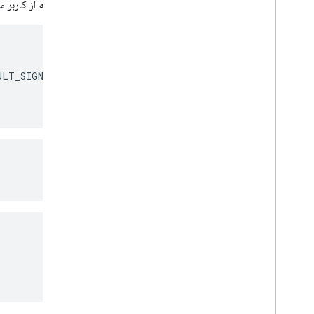
قصد ورود به سیستم را شروع می کند، که از کاربر می خواهد با یک 
ULT_SIGN_IN
)