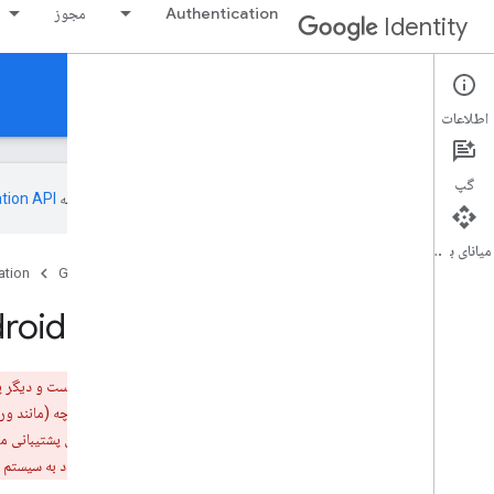
Authentication
مجوز
Identity
Authentication
اطلاعات
گپ
این صفحه به‌وسیله
میانای برنامه‌سازی کاربردی
صفحه اصلی
محصولات
Google Identity
ation
ورود به سیستم برای Android را امتحان کنید
هشدار:
Google Sign-In برای Android قدیمی است و دیگر پشتیبانی نمی‌شود. برای اطمینان از امنیت و قابلیت استفاده مداوم برنامه خود، همین امروز
Android برای برنامه‌های Wear خود استفاده کنند. ورود به سیستم با پشتیبانی Google در APIهای Credential Manager برای این نسخه‌های WearOS در تاریخ دیگری در دسترس خواهد بود.