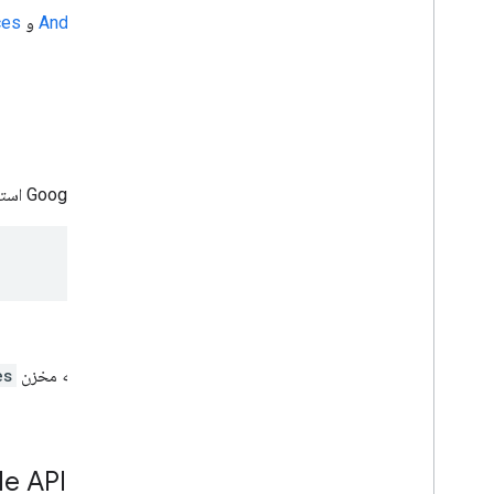
مورد نیاز:
آخرین نسخه‌های
Android Studio
و
ces
پروژه را دریافت کنید
اگر اولین باری است که از نمونه خدمات Google استفاده می کنید، مخزن google-services را بررسی کنید.
اندروید استودیو را باز کنید.
File > Open را
انتخاب کنید، جایی را که مخزن
es
یک پروژه Google API Console را پیکربندی کنید