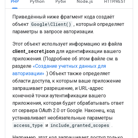
PHP
Python
Руби
Node.js
HTTP/REST
Приведённый ниже фрагмент кода создаёт
объект
Google\Client()
, который определяет
параметры в запросе авторизации.
Этот объект использует информацию из файла
client_secret.json
для идентификации вашего
приложения. (Подробнее об этом файле см. в
разделе
«Создание учетных данных для
авторизации»
.) Объект также определяет
области доступа, к которым ваше приложение
запрашивает разрешение, и URL-адрес
конечной точки аутентификации вашего
приложения, которая будет обрабатывать ответ
от сервера OAuth 2.0 от Google. Наконец, код
устанавливает необязательные параметры
access_type
и
include_granted_scopes
.
Например, этот код запрашивает доступ только