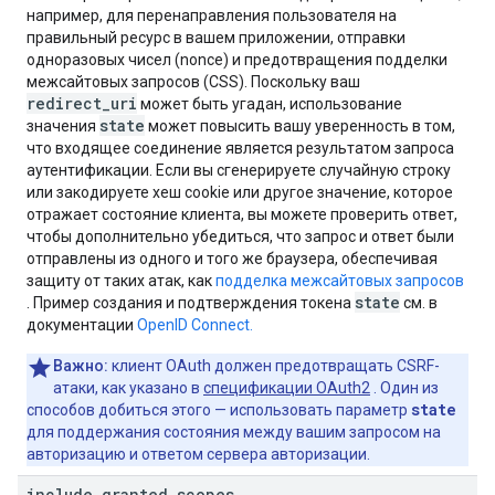
например, для перенаправления пользователя на
правильный ресурс в вашем приложении, отправки
одноразовых чисел (nonce) и предотвращения подделки
межсайтовых запросов (CSS). Поскольку ваш
redirect_uri
может быть угадан, использование
state
значения
может повысить вашу уверенность в том,
что входящее соединение является результатом запроса
аутентификации. Если вы сгенерируете случайную строку
или закодируете хеш cookie или другое значение, которое
отражает состояние клиента, вы можете проверить ответ,
чтобы дополнительно убедиться, что запрос и ответ были
отправлены из одного и того же браузера, обеспечивая
защиту от таких атак, как
подделка межсайтовых запросов
state
. Пример создания и подтверждения токена
см. в
документации
OpenID Connect.
Важно:
клиент OAuth должен предотвращать CSRF-
атаки, как указано в
спецификации OAuth2
. Один из
state
способов добиться этого — использовать параметр
для поддержания состояния между вашим запросом на
авторизацию и ответом сервера авторизации.
include
_
granted
_
scopes