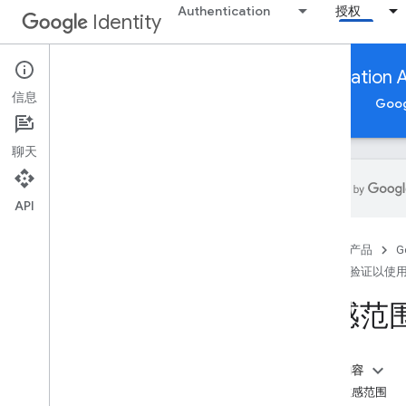
Authentication
授权
Identity
App verification to use Google Authorization 
信息
Google 账号授权
应用验证以使用 Google 授权 API
Goo
聊天
API
应用验证以使用 Google 授权 API
首页
产品
G
概览
应用验证以使用 G
遵守 OAuth 2
.
0 政策
提交应用以进行品牌验证
敏感范
敏感范围验证
受限范围验证
Google Workspace：其他注意事项
本页内容
了解敏感范围