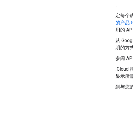
围。
确定每个
点的产品 
调用的 A
您从 Go
说明的方
请参阅 A
在 Clou
出显示所
找到与您