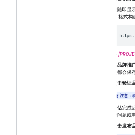
在随即显
下 格式构
https:
将
[PROJE
在
品牌推
改都会保
点击
验证
注意
：
评估完成
些问题或申
点击
发布