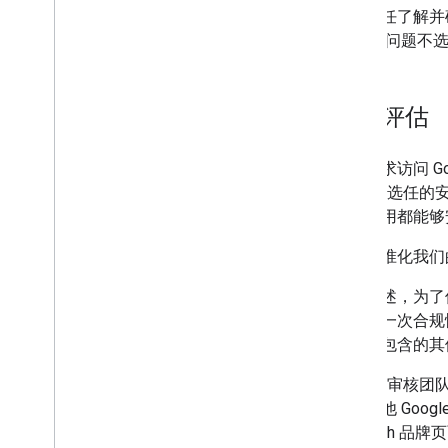
您有责任了解并
功能？
问题不选
安全评估
每个请求访问 
Google 选
据的应用都能够
为了标准化我们
如前所述，为了保
新验证一次合规
估中未包含的其
Google 
请将其他 Goog
台 OAuth 