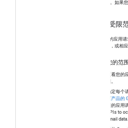
者页面
。如果您
了解受限
如果您的应用请
他要求
，或相
了解您的范
查看您的
围。
确定每个
应产品的 
您的应用调用的
APIs to oc
email data.