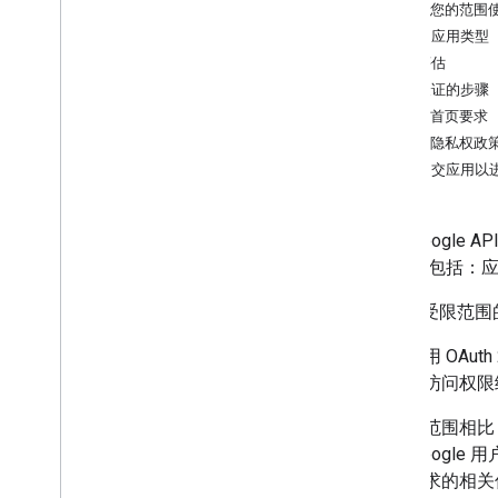
了解您的范围
允许的应用类型
安全评估
准备验证的步骤
应用首页要求
应用隐私权政
如何提交应用以
某些 Google 
外要求
包括：应
API 中受限
当您使用 OAu
所需的访问权限
与敏感范围相比
供对 Googl
解此要求的相关