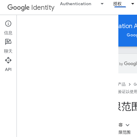
Authentication
授权
Identity
App verification to use Google Authorization 
信息
Google 账号授权
应用验证以使用 Google 授权 API
Goo
聊天
API
应用验证以使用 Google 授权 API
首页
产品
G
概览
应用验证以使用 G
遵守 OAuth 2
.
0 政策
提交应用以进行品牌验证
受限范
敏感范围验证
受限范围验证
Google Workspace：其他注意事项
本页内容
了解受限范围