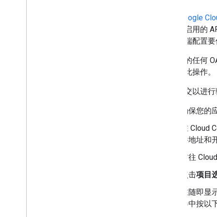
一个
Google 
一组已启用的 A
些客户端配置要
如果您的任何 
中执行此操作。
如需提交以进行
确保您的
在 Clo
件地址和开
前往 Cloud
点击
项目
在随即显
器中按以