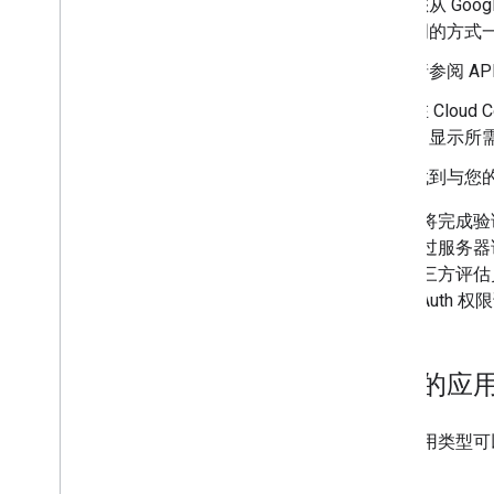
您从 Go
明的方式
请参阅 A
在 Cloud 
出显示所
找到与您
请务必将完成验
能够通过服务器访
独立第三方评估
准的 OAut
允许的应
某些应用类型可
型。