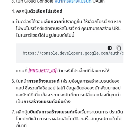
ไปที่ Cloud Console
หน้าการสร้างแบรนด์
OAuth
คลิกปุ่ม
ตัวเลือกโปรเจ็กต์
ในกล่องโต้ตอบ
เลือกจาก
ที่ปรากฏขึ้น ให้เลือกโปรเจ็กต์ หาก
ไม่พบโปรเจ็กต์แต่ทราบรหัสโปรเจ็กต์ คุณสามารถสร้าง URL
ในเบราว์เซอร์ได้ในรูปแบบต่อไปนี้
https://console.developers.google.com/auth/br
แทนที่
[PROJECT_ID]
ด้วยรหัสโปรเจ็กต์ที่ต้องการใช้
ในหน้า
การสร้างแบรนด์
ให้ระบุข้อมูลการสร้างแบรนด์ของ
แอป ซึ่งรวมถึงชื่อแอป โลโก้ ข้อมูลติดต่อของนักพัฒนาแอป
และลิงก์ที่เกี่ยวข้อง ระบบจะบันทึกการเปลี่ยนแปลงที่คุณทำ
เป็น
การสร้างแบรนด์ฉบับร่าง
คลิกปุ่ม
ยืนยันการสร้างแบรนด์
เพื่อเริ่มกระบวนการ ประเมิน
โดยปกติแล้ว การตรวจสอบอัตโนมัติจะเสร็จสมบูรณ์ภายในไม่
กี่นาที