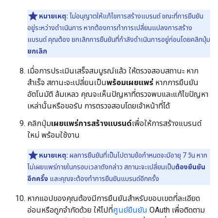
หมายเหตุ:
ไม่อนุญาตให้แก้ไขการสร้างแบรนด์ ขณะที่การยืนยัน
อยู่ระหว่างดำเนินการ หากต้องการทำการเปลี่ยนแปลงการสร้าง
แบรนด์ คุณต้อง ยกเลิกการยืนยันที่กำลังดำเนินการอยู่ก่อนโดยคลิกปุ่ม
ยกเลิก
เมื่อการประเมินเสร็จสมบูรณ์แล้ว ให้ตรวจสอบสถานะ หาก
สำเร็จ สถานะจะเปลี่ยนเป็น
พร้อมเผยแพร่
หากการยืนยัน
อัตโนมัติ ล้มเหลว คุณจะเห็นปัญหาที่ตรวจพบและแก้ไขปัญหา
เหล่านั้นหรือขอรับ การตรวจสอบโดยเจ้าหน้าที่ได้
คลิกปุ่ม
เผยแพร่การสร้างแบรนด์
เพื่อให้การสร้างแบรนด์
ใหม่ พร้อมใช้งาน
หมายเหตุ:
ผลการยืนยันที่เป็นไปตามข้อกำหนดจะมีอายุ 7 วัน หาก
ไม่เผยแพร่ภายในกรอบเวลาดังกล่าว สถานะจะเปลี่ยนเป็น
ต้องยืนยัน
อีกครั้ง
และคุณจะต้องทำการยืนยันแบรนด์อีกครั้ง
หากแอปของคุณต้องมีการยืนยันสำหรับขอบเขตที่ละเอียด
อ่อนหรือถูกจำกัดด้วย ให้ไปที่
ศูนย์ยืนยัน
OAuth เพื่อติดตาม