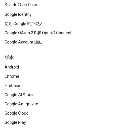
Stack Overflow
Google Identity
使用 Google 帳戶登入
Google OAuth 2.0 和 OpenID Connect
Google Account 連結
版本
Android
Chrome
Firebase
Google AI Studio
Google Antigravity
Google Cloud
Google Play