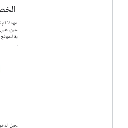
مزايا الخ
ملاحظة مهمة: تم ت
المستخدمين، على ا
البيومترية للموقع 
التفاصيل.
لأنّ تسجيل الدخو