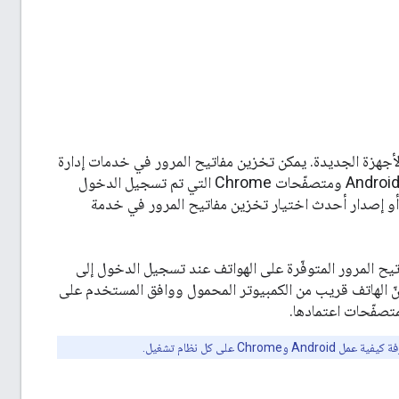
لأجهزة الجديدة. يمكن تخزين مفاتيح المرور في خدمات إدارة
، الذي يزامن مفاتيح المرور بين أجهزة Android ومتصفّحات Chrome التي تم تسجيل الدخول
يها باستخدام حساب Google نفسه. يمكن للمستخدمين الذين لديهم جهاز Android 14 أو إصدار أحدث اختيار تخزين مفاتيح المرور في خدمة
تيح المرور المتوفّرة على الهواتف عند تسجيل الدخول إلى
أنّ الهاتف قريب من الكمبيوتر المحمول ووافق المستخدم على
متصفّحات اعتمادها.
عمل Android وChrome على كل نظام تشغيل.