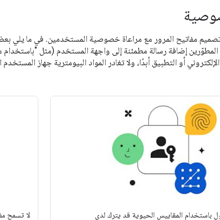
صوصية
صميم مفاتيح المرور مع مراعاة خصوصية المستخدمين. في ما يلي بعض 
لمطوّرين إضافة رسالة مطمئنة إلى واجهة المستخدم (مثل "باستخدام م
الإلكتروني أو التطبيق أبدًا، ولا تغادر المواد البيومترية جهاز المستخد
ل باستخدام المقاييس الحيوية قد يترك لدى
لا تسمح مفا