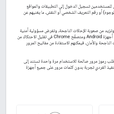
يمكن للمستخدمين تسجيل الدخول إلى التطبيقات والمواقع
الوجوه) أو رقم التعريف الشخصي أو النقش، ما يغنيهم عن
وتزيد من صعوبة الإحالات الناجحة، وتفرض مسؤولية أمنية
على كل من المستخدمين والمطوّرين. تساهم خدمة "مدير كلمات المرور في Google" على أجهزة Android ومتصفّح Chrome في تقليل الاحتكاك من
الناجحة والأمان، فيمكنهم الاستفادة من مفاتيح المرور
ى طلب رموز مرور صالحة للاستخدام مرة واحدة تستند إلى
لتنفيذ الفردي تجربة بدون كلمات مرور على جميع أجهزة