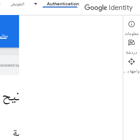
Authentication
التفويض
Identity
Passkeys
معلومات
تسجيل الدخول باستخدام حساب Google
التحقّق من التطبيقات
مفاتي
دردشة
واجهة برمجة التطبيقات
مفاتيح مرور
نظرة عامة
مفاتيح 
حالات الاستخدام
تجربة المستخدم
المنصّات المتوافقة
دليل المطوّر للجهات الموثوق بها
دراسات الحالة
مقدمة