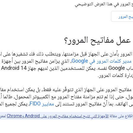
 المرور في هذا العرض التوضيحي
يح المرور
 عمل مفاتيح المرور؟
المرور بأمان على الجهاز قبل مزامنتها، ويتطلب ذلك فك تشفيرها على ا
مدير كلمات المرور في Google
إل
ارة كلمات المرور.
مفاتيح المرور على الجهاز الذي تتوفّر عليه فقط، بل يمكن استخدام مفا
ل، حتى إذا لم تتم مزامنة مفتاح المرور مع الكمبيوتر المحمول، طالما 
الهاتف. بما أنّ مفاتيح المرور تستند إلى
معايير FIDO
، يمكن لجميع ال
طّلاع على مقالة
الأجهزة التي تتيح استخدام مفاتيح المرور على Android وChrome
لمعرفة كيفية 