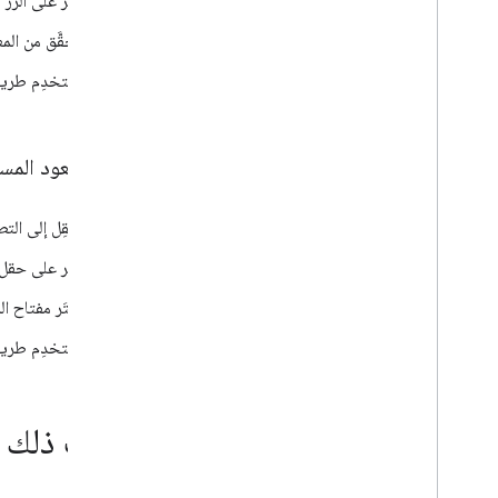
انقر على الزر 
تحقَّق من الم
استخدِم طريقة
عندما يعود المست
انتقِل إلى الت
انقر على حقل 
اختَر مفتاح ال
استخدِم طريق
جرِّب ذلك