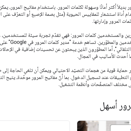
ر بديلاً أكثر أمانًا وسهولة لكلمات المرور. باستخدام مفاتيح المرور، 
دام أداة استشعار للمقاييس الحيوية (مثل بصمة الإصبع أو التعرّف على 
مات المرور وإدارتها.
رين والمستخدمين كلمات المرور: فهي تقدّم تجربة سيئة للمستخدمين، 
لتلقائي"، أما المطوّرون الذين يبحثون عن تحسينات إضافية في الإحالات 
ما أحدث الأساليب في المجال.
ور حماية قوية من هجمات التصيّد الاحتيالي ويمكن أن تلغي الحاجة إل
و التطبيقات عند تسجيل الدخول. بما أنّ مفاتيح المرور موحّدة، يتيح ا
 مختلف المتصفّحات وأنظمة التشغيل.
رور أسهل