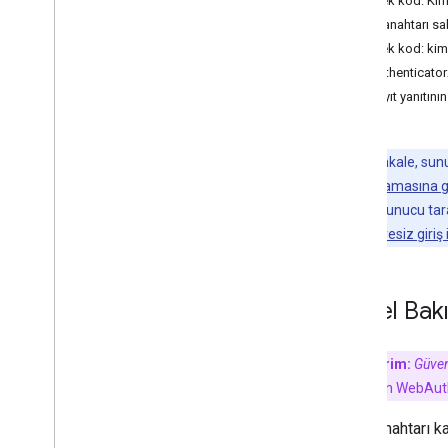
Örnek kod: Kiml
Web'de şifre anahtarı oluşturun
Ortak anahtarı s
Şifresiz girişler için geçiş anahtarı
oluşturma
Örnek kod: kiml
Ek: Authenticato
Web'de geçiş anahtarıyla oturum
Ek: Kayıt yanıtın
açma
Formları otomatik doldurma
aracılığıyla geçiş anahtarıyla oturum
açma
Not:
Bu makale, sunucu
anahtarı uygulamasına gi
Geçiş Anahtarı Yükseltmeleri
Bu makalede sunucu tarafı
Google Şifre Yöneticisi'nde geçiş
için web'de
Şifresiz giri
anahtarı yükseltmelerini tanıtma
Genel Bak
Önemli Terim:
Güven
doğrulamak için WebAuthn 
Geçiş anahtarı ka