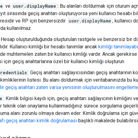
me
ve
user.displayName
:
Bu alanları doldurmak için oturum açmı
ayıt sırasında geçiş anahtarı oluşturuyorsa yeni kullanıcı hesabı bilg
residir ve RP için benzersizdir.
user.displayName
, kullanıcı d
rda kullanılmaz.
: Hesap oluşturulduğunda oluşturulan rastgele ve benzersiz bir diz
lıdır. Kullanıcı kimliği bir hesabı tanımlar ancak
kimliği tanımlayabi
e muhtemelen zaten bir kullanıcı kimliği vardır. Ancak gerekirse ki
için geçiş anahtarlarına özel bir kullanıcı kimliği oluşturun.
redentials
: Geçiş anahtarı sağlayıcısından geçiş anahtarının 
n kimliklerinin listesi. Bu alanı doldurmak için veritabanınızda bu ku
Bir geçiş anahtarı zaten varsa yenisinin oluşturulmasını engellem
e
: Kimlik bilgisi kaydı için, geçiş anahtarı sağlayıcının kimliğini
ir teknik olan onaylama kullanmadığınız sürece sorgulama geçerli 
ma alanı zorunlu olmaya devam eder. Kimlik doğrulama için güvenli
afı geçiş anahtarı kimlik doğrulaması
başlıklı makalede bulabilirsi