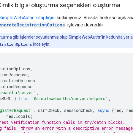
imlik bilgisi oluşturma seçenekleri oluşturma
SimpleWebAuthn kitaplığını
kullanıyoruz. Burada, herkese açık ana
enerateRegistrationOptions
işlevine devredilir.
turma gibi işlemler soyutlanmış olup SimpleWebAuthn'in kodunda yer a
trationOptions
inceleyin.
rationOptions
,
tionResponse
,
ticationOptions
,
cationResponse
ebauthn/server'
;
64URL
}
from
'@simplewebauthn/server/helpers'
;
gisterRequest'
,
csrfCheck
,
sessionCheck
,
async
(
req
,
re
=
res
.
locals
;
nest verification function calls in try/catch blocks.
g fails, throw an error with a descriptive error message