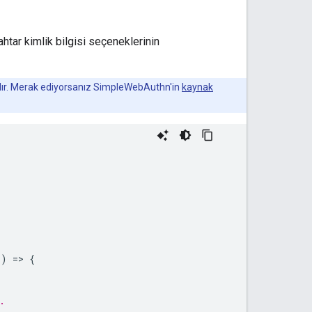
htar kimlik bilgisi seçeneklerinin
lır. Merak ediyorsanız SimpleWebAuthn'in
kaynak
s
)
=
>
{
.