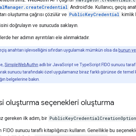
alManager.createCredential
Android'de. Kullanıcı, geçiş ana
tarı oluşturma çağrısı çözülür ve
PublicKeyCredential
kimlik 
isini doğrulayın ve sunucuda saklayın.
rde her adımın ayrıntıları ele alınmaktadır.
çiş anahtarı işlevselliğini sıfırdan uygulamak mümkün olsa da
bunun yer
de,
SimpleWebAuthn
adlı bir JavaScript ve TypeScript FIDO sunucu tarafı 
larak sunucu tarafındaki özel uygulamanız biraz farklı görünse de temel ka
lığın belgelerine bakın.
gisi oluşturma seçenekleri oluşturma
z gereken ilk adım, bir
PublicKeyCredentialCreationOptio
FIDO sunucu taraflı kitaplığınızı kullanın. Genellikle bu seçenekle