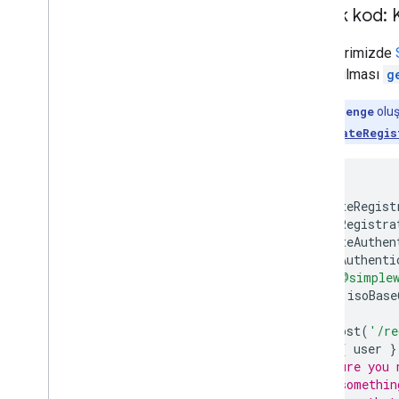
Örnek kod: K
Örneklerimizde
oluşturulması
g
Not:
challenge
oluş
kodunu
generateRegis
import
{
generateRegist
verifyRegistra
generateAuthen
verifyAuthenti
}
from
'@simplew
import
{
isoBase
router
.
post
(
'/re
const
{
user
}
// Ensure you 
// If somethin