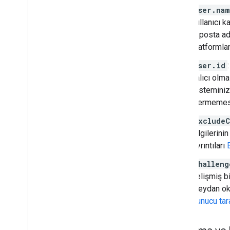
user.na
kullanıcı k
e-posta ad
platformla
user.id
kalıcı olma
Sisteminizd
içermemesi 
excludeC
bilgilerini
Ayrıntıları
challeng
gelişmiş b
meydan oku
Sunucu tar