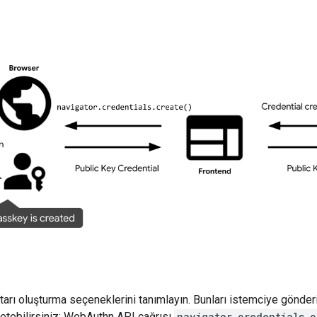
tarı oluşturma seçeneklerini tanımlayın. Bunları istemciye gönderi
iletebilirsiniz: WebAuthn API çağrısı
navigator.credentials.c