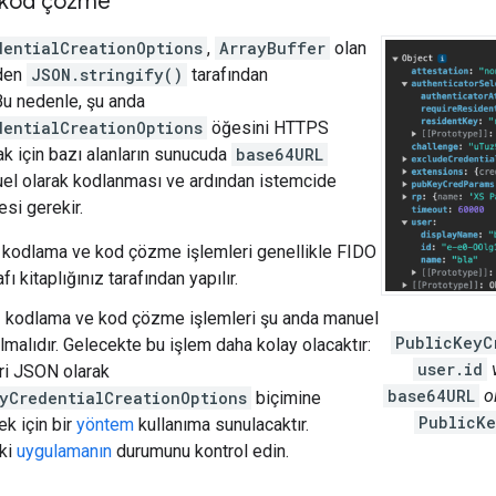
 kod çözme
dentialCreationOptions
,
ArrayBuffer
olan
nden
JSON.stringify()
tarafından
u nedenle, şu anda
dentialCreationOptions
öğesini HTTPS
k için bazı alanların sunucuda
base64URL
uel olarak kodlanması ve ardından istemcide
si gerekir.
kodlama ve kod çözme işlemleri genellikle FIDO
fı kitaplığınız tarafından yapılır.
e
kodlama ve kod çözme işlemleri şu anda manuel
PublicKeyC
lmalıdır. Gelecekte bu işlem daha kolay olacaktır:
user.id
ri JSON olarak
base64URL
ol
yCredentialCreationOptions
biçimine
PublicKe
k için bir
yöntem
kullanıma sunulacaktır.
ki
uygulamanın
durumunu kontrol edin.