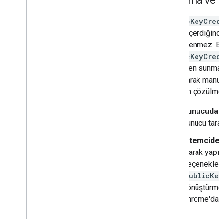
Kodlama ve
PublicKeyCre
alanlar içerdiği
desteklenmez. B
PublicKeyCre
üzerinden sunma
kullanılarak man
kodunun çözülme
Sunucuda
sunucu tara
İstemcid
olarak yapı
Seçenekle
PublicKe
dönüştürme
Chrome'da