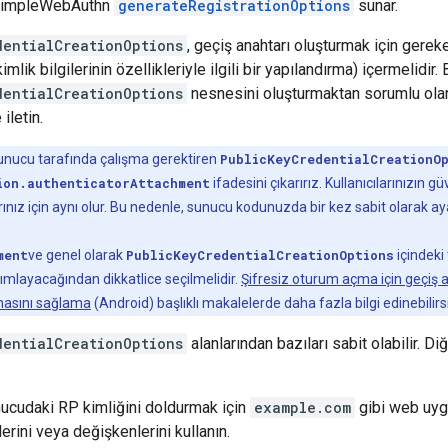
 SimpleWebAuthn
generateRegistrationOptions
sunar.
dentialCreationOptions
, geçiş anahtarı oluşturmak için gereken
mlik bilgilerinin özellikleriyle ilgili bir yapılandırma) içermelidir
dentialCreationOptions
nesnesini oluşturmaktan sorumlu olan 
iletin.
nucu tarafında çalışma gerektiren
PublicKeyCredentialCreationO
ion.authenticatorAttachment
ifadesini çıkarırız. Kullanıcılarınızın 
rınız için aynı olur. Bu nedenle, sunucu kodunuzda bir kez sabit olarak aya
ment
ve genel olarak
PublicKeyCredentialCreationOptions
içindeki
ımlayacağından dikkatlice seçilmelidir.
Şifresiz oturum açma için geçiş 
çmasını sağlama
(Android) başlıklı makalelerde daha fazla bilgi edinebilirs
dentialCreationOptions
alanlarından bazıları sabit olabilir. D
nucudaki RP kimliğini doldurmak için
example.com
gibi web uyg
vlerini veya değişkenlerini kullanın.