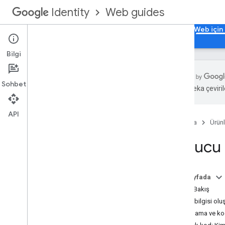
Web guides
Identity
Ana Sayfa
Web için Google ile oturum açma
Web için 
Bilgi
Sohbet
Yapay zeka çevirile
Sunucu tarafına giriş
Sunucu tarafı geçiş anahtarı
API
uygulamasına giriş
Ana Sayfa
Ürünl
Sunucu t
Sunucu tarafı kayıt
Sunucu tarafı geçiş anahtarı kaydı
Bu sayfada
Sunucu tarafı kimlik doğrulaması
Genel Bakış
Sunucu tarafı geçiş anahtarı kimlik
Kimlik bilgisi ol
doğrulaması
Kodlama ve k