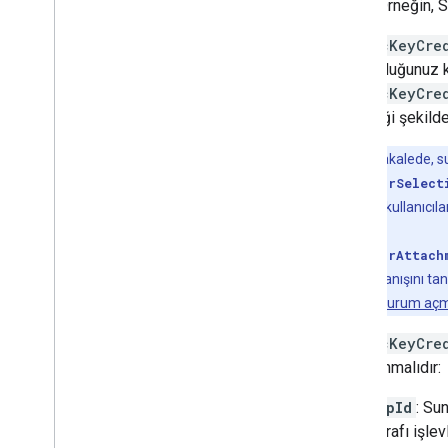
sunar. Örneğin,
PublicKeyCre
oluşturduğunuz ki
PublicKeyCre
gerektiği şekilde 
Not:
Bu makalede, su
authenticatorSelect
Genellikle tüm kullanıcıla
alınmaz.
authenticatorAttach
türünü ve davranışını tan
Yöneticisi ile oturum a
PublicKeyCre
tanımlanmalıdır:
rpId
: Su
tarafı işle