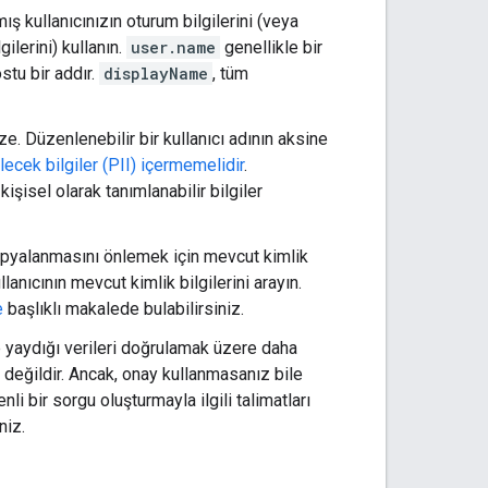
ş kullanıcınızın oturum bilgilerini (veya
ilerini) kullanın.
user.name
genellikle bir
ostu bir addır.
displayName
, tüm
e. Düzenlenebilir bir kullanıcı adının aksine
lecek bilgiler (PII) içermemelidir
.
şisel olarak tanımlanabilir bilgiler
kopyalanmasını önlemek için mevcut kimlik
llanıcının mevcut kimlik bilgilerini arayın.
e
başlıklı makalede bulabilirsiniz.
 ve yaydığı verileri doğrulamak üzere daha
değildir. Ancak, onay kullanmasanız bile
 bir sorgu oluşturmayla ilgili talimatları
niz.