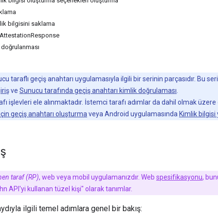
ik bilgisi oluşturma seçenekleri oluşturma
aklama
ik bilgisini saklama
rAttestationResponse
ın doğrulanması
 taraflı geçiş anahtarı uygulamasıyla ilgili bir serinin parçasıdır. Bu ser
riş
ve
Sunucu tarafında geçiş anahtarı kimlik doğrulaması
.
 işlevleri ele alınmaktadır. İstemci tarafı adımlar da dahil olmak üzere 
ş için geçiş anahtarı oluşturma
veya Android uygulamasında
Kimlik bilgisi
ış
en taraf (RP)
, web veya mobil uygulamanızdır. Web
spesifikasyonu
, bun
API'yi kullanan tüzel kişi" olarak tanımlar.
ydıyla ilgili temel adımlara genel bir bakış: