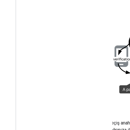
Geçiş anah
çağrınıza 