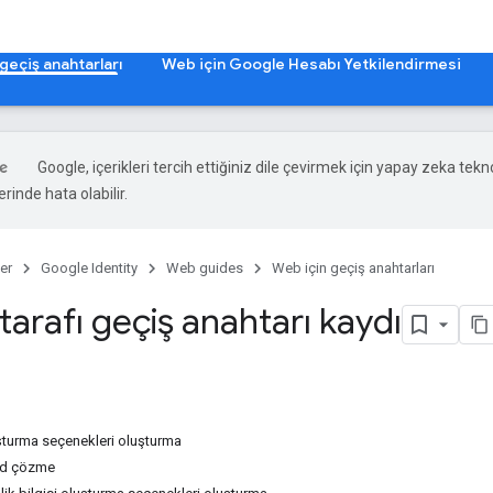
geçiş anahtarları
Web için Google Hesabı Yetkilendirmesi
Google, içerikleri tercih ettiğiniz dile çevirmek için yapay zeka teknol
rinde hata olabilir.
er
Google Identity
Web guides
Web için geçiş anahtarları
arafı geçiş anahtarı kaydı
uşturma seçenekleri oluşturma
od çözme