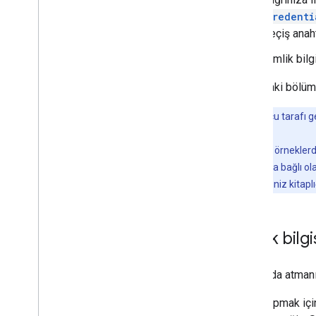
credenti
geçiş anah
Kimlik bilg
Aşağıdaki bölümle
Not:
Sunucu tarafı ge
Bu makaledeki örnekler
Seçtiğiniz yığına bağlı o
için tercih ettiğiniz kitap
Kimlik bil
Sunucuda atmanı
Bunu yapmak için 