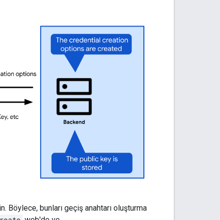
n. Böylece, bunları geçiş anahtarı oluşturma
reate
web'de ve