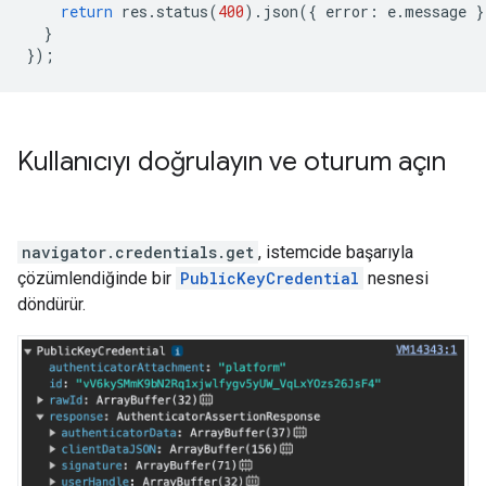
return
res
.
status
(
400
).
json
({
error
:
e
.
message
}
}
});
Kullanıcıyı doğrulayın ve oturum açın
navigator.credentials.get
, istemcide başarıyla
çözümlendiğinde bir
PublicKeyCredential
nesnesi
döndürür.