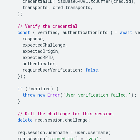
credentialID
:
isoBase64URL
.
toBuffer
(
cred
.
id
),
transports
:
cred
.
transports
,
};
// Verify the credential
const
{
verified
,
authenticationInfo
}
=
await
ve
response
,
expectedChallenge
,
expectedOrigin
,
expectedRPID
,
authenticator
,
requireUserVerification
:
false
,
});
if
(
!
verified
)
{
throw
new
Error
(
'User verification failed.'
);
}
// Kill the challenge for this session.
delete
req
.
session
.
challenge
;
req
.
session
.
username
=
user
.
username
;
req
.
session
[
'signed-in'
]
=
'yes'
;