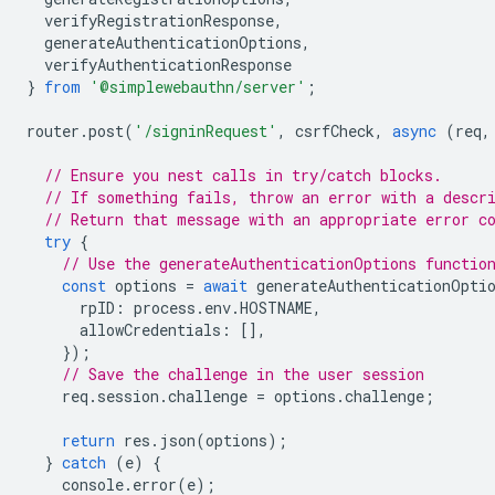
verifyRegistrationResponse
,
generateAuthenticationOptions
,
verifyAuthenticationResponse
}
from
'@simplewebauthn/server'
;
router
.
post
(
'/signinRequest'
,
csrfCheck
,
async
(
req
,
// Ensure you nest calls in try/catch blocks.
// If something fails, throw an error with a descr
// Return that message with an appropriate error c
try
{
// Use the generateAuthenticationOptions functio
const
options
=
await
generateAuthenticationOpti
rpID
:
process
.
env
.
HOSTNAME
,
allowCredentials
:
[],
});
// Save the challenge in the user session
req
.
session
.
challenge
=
options
.
challenge
;
return
res
.
json
(
options
);
}
catch
(
e
)
{
console
.
error
(
e
);