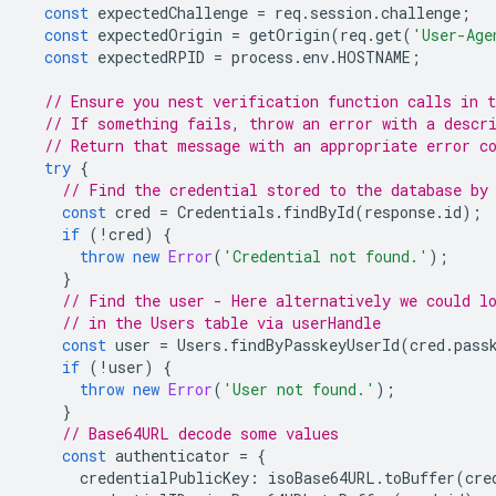
const
expectedChallenge
=
req
.
session
.
challenge
;
const
expectedOrigin
=
getOrigin
(
req
.
get
(
'User-Age
const
expectedRPID
=
process
.
env
.
HOSTNAME
;
// Ensure you nest verification function calls in t
// If something fails, throw an error with a descr
// Return that message with an appropriate error c
try
{
// Find the credential stored to the database by
const
cred
=
Credentials
.
findById
(
response
.
id
);
if
(
!
cred
)
{
throw
new
Error
(
'Credential not found.'
);
}
// Find the user - Here alternatively we could l
// in the Users table via userHandle
const
user
=
Users
.
findByPasskeyUserId
(
cred
.
pass
if
(
!
user
)
{
throw
new
Error
(
'User not found.'
);
}
// Base64URL decode some values
const
authenticator
=
{
credentialPublicKey
:
isoBase64URL
.
toBuffer
(
cre