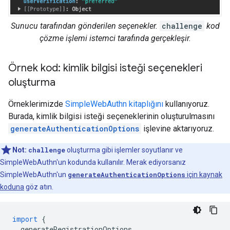
Sunucu tarafından gönderilen seçenekler.
challenge
kod
çözme işlemi istemci tarafında gerçekleşir.
Örnek kod: kimlik bilgisi isteği seçenekleri
oluşturma
Örneklerimizde
SimpleWebAuthn kitaplığını
kullanıyoruz.
Burada, kimlik bilgisi isteği seçeneklerinin oluşturulmasını
generateAuthenticationOptions
işlevine aktarıyoruz.
Not:
challenge
oluşturma gibi işlemler soyutlanır ve
SimpleWebAuthn'un kodunda kullanılır. Merak ediyorsanız
SimpleWebAuthn'un
generateAuthenticationOptions
için kaynak
koduna
göz atın.
import
{
generateRegistrationOptions
,