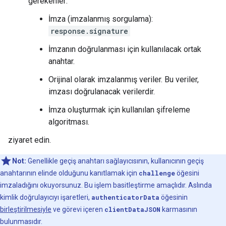
gerekenler:
İmza (imzalanmış sorgulama):
response.signature
İmzanın doğrulanması için kullanılacak ortak
anahtar.
Orijinal olarak imzalanmış veriler. Bu veriler,
imzası doğrulanacak verilerdir.
İmza oluşturmak için kullanılan şifreleme
algoritması.
ziyaret edin.
Not:
Genellikle geçiş anahtarı sağlayıcısının, kullanıcının geçiş
anahtarının elinde olduğunu kanıtlamak için
challenge
öğesini
imzaladığını okuyorsunuz. Bu işlem basitleştirme amaçlıdır. Aslında
kimlik doğrulayıcıyı işaretleri,
authenticatorData
öğesinin
birleştirilmesiyle
ve görevi içeren
clientDataJSON
karmasının
bulunmasıdır.