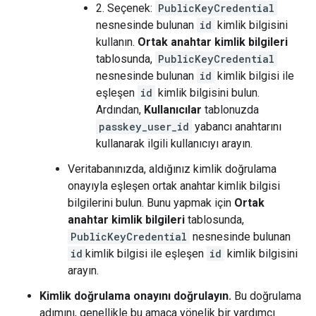
2. Seçenek:
PublicKeyCredential
nesnesinde bulunan
id
kimlik bilgisini
kullanın.
Ortak anahtar kimlik bilgileri
tablosunda,
PublicKeyCredential
nesnesinde bulunan
id
kimlik bilgisi ile
eşleşen
id
kimlik bilgisini bulun.
Ardından,
Kullanıcılar
tablonuzda
passkey_user_id
yabancı anahtarını
kullanarak ilgili kullanıcıyı arayın.
Veritabanınızda, aldığınız kimlik doğrulama
onayıyla eşleşen ortak anahtar kimlik bilgisi
bilgilerini bulun. Bunu yapmak için
Ortak
anahtar kimlik bilgileri
tablosunda,
PublicKeyCredential
nesnesinde bulunan
id
kimlik bilgisi ile eşleşen
id
kimlik bilgisini
arayın.
Kimlik doğrulama onayını doğrulayın.
Bu doğrulama
adımını, genellikle bu amaca yönelik bir yardımcı