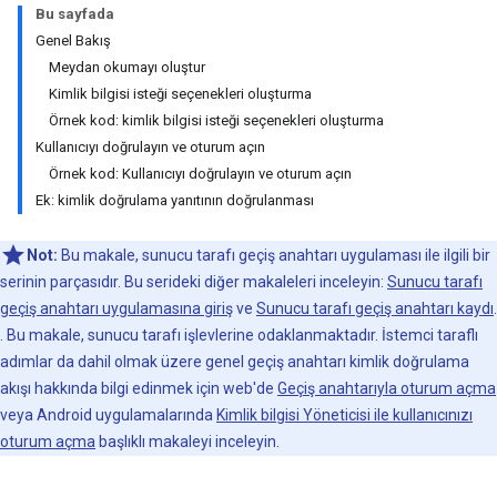
Bu sayfada
Genel Bakış
Meydan okumayı oluştur
Kimlik bilgisi isteği seçenekleri oluşturma
Örnek kod: kimlik bilgisi isteği seçenekleri oluşturma
Kullanıcıyı doğrulayın ve oturum açın
Örnek kod: Kullanıcıyı doğrulayın ve oturum açın
Ek: kimlik doğrulama yanıtının doğrulanması
Not:
Bu makale, sunucu tarafı geçiş anahtarı uygulaması ile ilgili bir
serinin parçasıdır. Bu serideki diğer makaleleri inceleyin:
Sunucu tarafı
geçiş anahtarı uygulamasına giriş
ve
Sunucu tarafı geçiş anahtarı kaydı
.
. Bu makale, sunucu tarafı işlevlerine odaklanmaktadır. İstemci taraflı
adımlar da dahil olmak üzere genel geçiş anahtarı kimlik doğrulama
akışı hakkında bilgi edinmek için web'de
Geçiş anahtarıyla oturum açma
veya Android uygulamalarında
Kimlik bilgisi Yöneticisi ile kullanıcınızı
oturum açma
başlıklı makaleyi inceleyin.