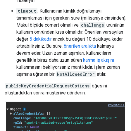
inceleyin.
timeout
: Kullanıcının kimlik doğrulamayı
tamamlaması için gereken süre (milisaniye cinsinden).
Makul ölçüde cömert olmalı ve
challenge
ürününün
kullanım ömründen kısa olmalıdır. Önerilen varsayılan
değer
5 dakikadır
ancak bu değeri 10 dakikaya kadar
artırabilirsiniz. Bu süre,
önerilen aralıkta
kalmaya
devam eder. Uzun zaman aşımları, kullanıcıların
genellikle biraz daha uzun süren
karma iş akışını
kullanmasını bekliyorsanız mantıklıdır. İşlem zaman
aşımına uğrarsa bir
NotAllowedError
atılır.
publicKeyCredentialRequestOptions
öğesini
oluşturduktan sonra müşteriye gönderin.