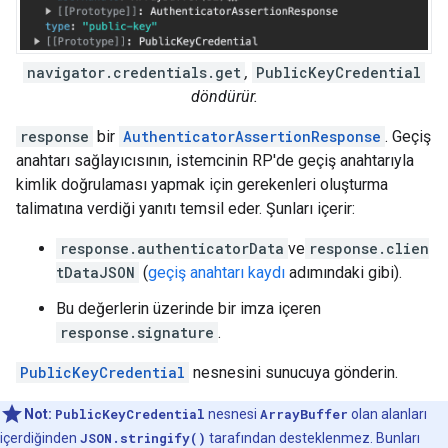
navigator.credentials.get
,
PublicKeyCredential
döndürür.
response
bir
AuthenticatorAssertionResponse
. Geçiş
anahtarı sağlayıcısının, istemcinin RP'de geçiş anahtarıyla
kimlik doğrulaması yapmak için gerekenleri oluşturma
talimatına verdiği yanıtı temsil eder. Şunları içerir:
response.authenticatorData
ve
response.clien
tDataJSON
(
geçiş anahtarı kaydı
adımındaki gibi).
Bu değerlerin üzerinde bir imza içeren
response.signature
.
PublicKeyCredential
nesnesini sunucuya gönderin.
Not:
PublicKeyCredential
nesnesi
ArrayBuffer
olan alanları
içerdiğinden
JSON.stringify()
tarafından desteklenmez. Bunları