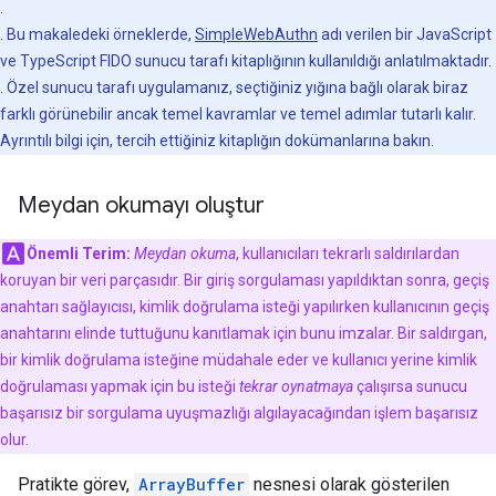
.
. Bu makaledeki örneklerde,
SimpleWebAuthn
adı verilen bir JavaScript
ve TypeScript FIDO sunucu tarafı kitaplığının kullanıldığı anlatılmaktadır.
. Özel sunucu tarafı uygulamanız, seçtiğiniz yığına bağlı olarak biraz
farklı görünebilir ancak temel kavramlar ve temel adımlar tutarlı kalır.
Ayrıntılı bilgi için, tercih ettiğiniz kitaplığın dokümanlarına bakın.
Meydan okumayı oluştur
Önemli Terim:
Meydan okuma
, kullanıcıları tekrarlı saldırılardan
koruyan bir veri parçasıdır. Bir giriş sorgulaması yapıldıktan sonra, geçiş
anahtarı sağlayıcısı, kimlik doğrulama isteği yapılırken kullanıcının geçiş
anahtarını elinde tuttuğunu kanıtlamak için bunu imzalar. Bir saldırgan,
bir kimlik doğrulama isteğine müdahale eder ve kullanıcı yerine kimlik
doğrulaması yapmak için bu isteği
tekrar oynatmaya
çalışırsa sunucu
başarısız bir sorgulama uyuşmazlığı algılayacağından işlem başarısız
olur.
Pratikte görev,
ArrayBuffer
nesnesi olarak gösterilen