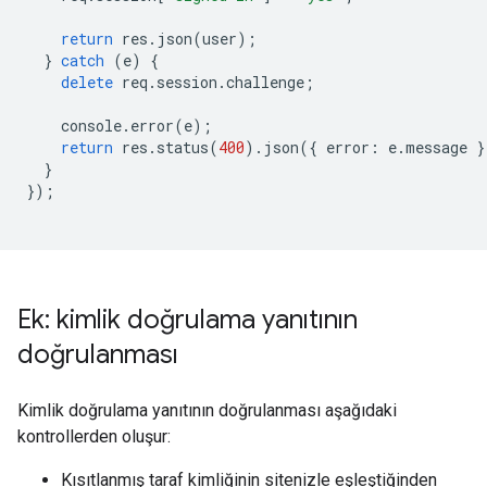
return
res
.
json
(
user
);
}
catch
(
e
)
{
delete
req
.
session
.
challenge
;
console
.
error
(
e
);
return
res
.
status
(
400
).
json
({
error
:
e
.
message
}
}
});
Ek: kimlik doğrulama yanıtının
doğrulanması
Kimlik doğrulama yanıtının doğrulanması aşağıdaki
kontrollerden oluşur:
Kısıtlanmış taraf kimliğinin sitenizle eşleştiğinden