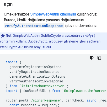
açın
Örneklerimizde
SimpleWebAuthn kitaplığını
kullanıyoruz.
Burada, kimlik doğrulama yanıtının doğrulamasını
verifyAuthenticationResponse
işlevine devrederiz.
Not:
SimpleWebAuthn,
SubtleCrypto arayüzünün
verify()
yöntemini kullanır. SubtleCrypto, alt düzey şifreleme işlevi sağlayan
Web Crypto API'nin bir arayüzüdür.
import
{
generateRegistrationOptions
,
verifyRegistrationResponse
,
generateAuthenticationOptions
,
verifyAuthenticationResponse
}
from
'@simplewebauthn/server'
;
import
{
isoBase64URL
}
from
'@simplewebauthn/server
router
.
post
(
'/signinResponse'
,
csrfCheck
,
async
(
req
const
response
=
req
.
body
;