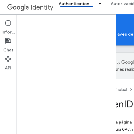
Authentication
Autorizaci
Identity
Sign in with Google
Información
Acceder con Google
Verificación de la app
Llaves de
Chat
API
traducciones real
Acceder con Google
Descripción general
Página principal
Casos de éxito
Paquete de seguridad
Open
ID
Protección integral de la cuenta
Políticas de OAuth 2
.
0
Prácticas recomendadas
En esta página
Lineamientos de desarrollo de la marca
Configura OAuth 