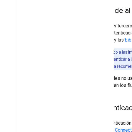
Accede al 
Google y tercer
de la autenticac
Google
y las
bib
Nota:
Debido a las i
preescrito. Autenticar a
ser una práctica recome
Si decides no us
describen los fl
Autenticac
La autenticación
OpenID Connect