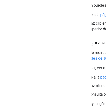
También puedes v
Ve a la
pág
Haz clic en
superior de
Configura u
El URI de redir
solicitudes de a
Para crear, ver 
Ve a la
pág
Haz clic en
Consulta o
Si no hay ningún