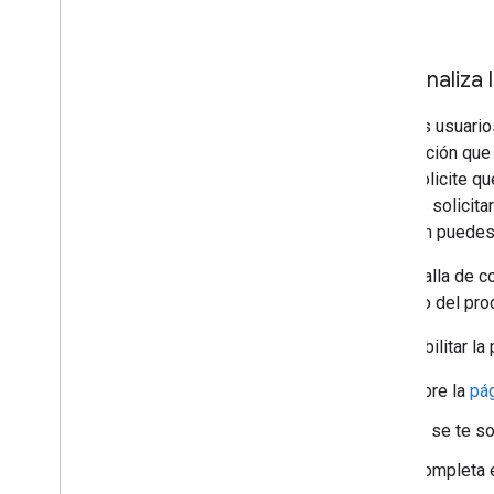
cliente
.
Personaliza 
Para tus usuario
información que 
se le solicite q
Puedes solicita
También puedes 
La pantalla de c
logotipo del pro
Para habilitar la
Abre la
pág
Si se te s
Completa e