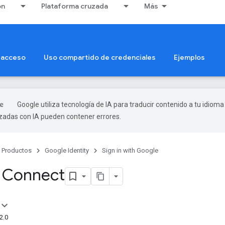
ón
Plataforma cruzada
Más
 acceso
Uso compartido de credenciales
Ejemplos
Google utiliza tecnología de IA para traducir contenido a tu idioma
izadas con IA pueden contener errores.
Productos
Google Identity
Sign in with Google
 Connect
2.0