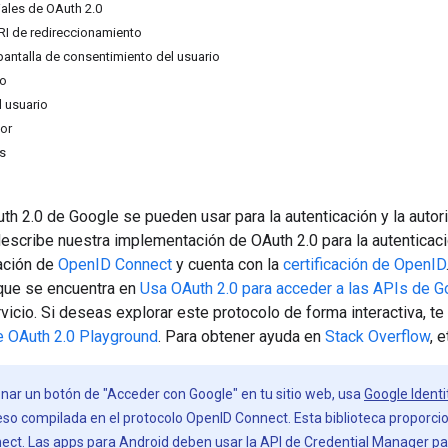
ales de OAuth 2.0
RI de redireccionamiento
pantalla de consentimiento del usuario
io
l usuario
dor
s
h 2.0 de Google se pueden usar para la autenticación y la autor
escribe nuestra implementación de OAuth 2.0 para la autenticac
cación de
OpenID Connect
y cuenta con la
certificación de OpenID
que se encuentra en
Usa OAuth 2.0 para acceder a las APIs de G
rvicio. Si deseas explorar este protocolo de forma interactiva,
 OAuth 2.0 Playground
. Para obtener ayuda en
Stack Overflow
, 
nar un botón de "Acceder con Google" en tu sitio web, usa
Google Identi
ceso compilada en el protocolo OpenID Connect. Esta biblioteca proporci
ct. Las apps para Android deben usar la
API de Credential Manager
pa