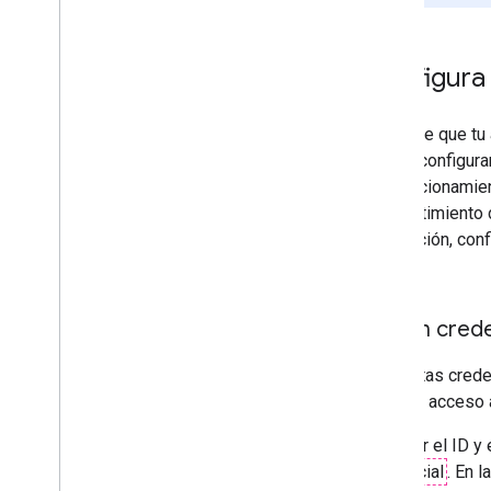
Configura
Antes de que tu 
debes configura
redireccionamien
consentimiento d
facturación, conf
Cloud
.
Obtén crede
Necesitas creden
obtener acceso 
Para ver el ID y
credencial
. En 