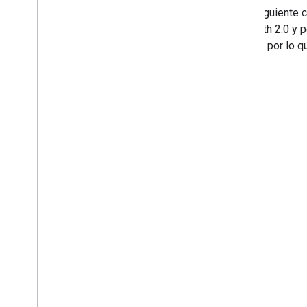
En el siguiente 
de OAuth 2.0 y p
Google
, por lo 