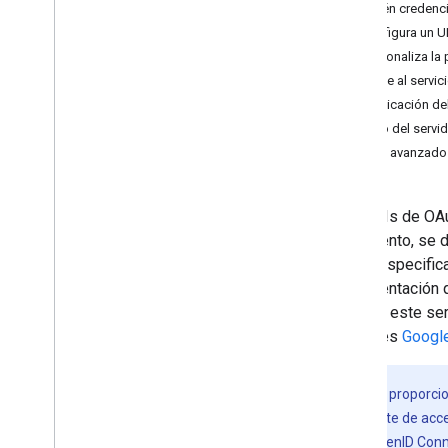
Obtén credenci
Codelabs
Configura un U
Acceder con Google para Android
Personaliza la 
Botón Acceder con Google para la
Accede al servic
Web
Autenticación de
Mensaje de One Tap para la Web
Flujo del servi
Acceso con Google para i
OS
Temas avanzado
Protocolos
Open
ID Connect (OIDC)
Las APIs de OAut
Referencia de la API de OIDC
documento, se d
con la especifi
Plataformas compatibles
documentación 
Android
aplica a este se
i
OS
que uses
Google
Web
Nota:
Para proporcio
Funciones de acceso anticipado
biblioteca cliente de ac
Paquete de seguridad
formato de OpenID Conne