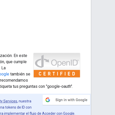
ización. En este
ión, que cumple
. La
oogle
también se
 te recomendamos
etiqueta tus preguntas con "google-oauth".
ty Services
, nuestra
ona tokens de ID con
ra implementar el flujo de Acceder con Google.